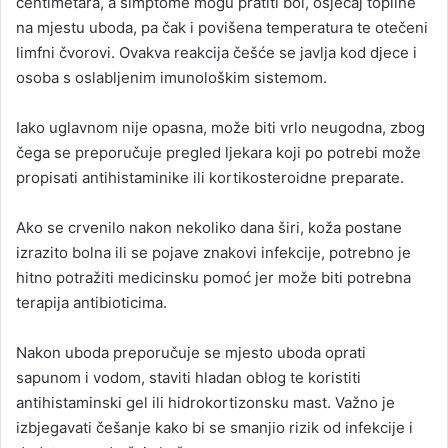
centimetara, a simptome mogu pratiti bol, osjećaj topline
na mjestu uboda, pa čak i povišena temperatura te otečeni
limfni čvorovi. Ovakva reakcija češće se javlja kod djece i
osoba s oslabljenim imunološkim sistemom.
Iako uglavnom nije opasna, može biti vrlo neugodna, zbog
čega se preporučuje pregled ljekara koji po potrebi može
propisati antihistaminike ili kortikosteroidne preparate.
Ako se crvenilo nakon nekoliko dana širi, koža postane
izrazito bolna ili se pojave znakovi infekcije, potrebno je
hitno potražiti medicinsku pomoć jer može biti potrebna
terapija antibioticima.
Nakon uboda preporučuje se mjesto uboda oprati
sapunom i vodom, staviti hladan oblog te koristiti
antihistaminski gel ili hidrokortizonsku mast. Važno je
izbjegavati češanje kako bi se smanjio rizik od infekcije i