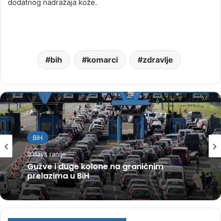
dodatnog nadražaja kože.
bih
komarci
zdravlje
BiH
2 days ranije
Gužve i duge kolone na graničnim
prelazima u BiH