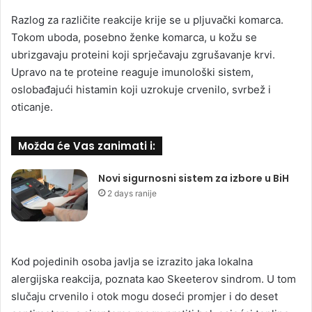
Razlog za različite reakcije krije se u pljuvački komarca.
Tokom uboda, posebno ženke komarca, u kožu se
ubrizgavaju proteini koji sprječavaju zgrušavanje krvi.
Upravo na te proteine reaguje imunološki sistem,
oslobađajući histamin koji uzrokuje crvenilo, svrbež i
oticanje.
Možda će Vas zanimati i:
Novi sigurnosni sistem za izbore u BiH
2 days ranije
Kod pojedinih osoba javlja se izrazito jaka lokalna
alergijska reakcija, poznata kao Skeeterov sindrom. U tom
slučaju crvenilo i otok mogu doseći promjer i do deset