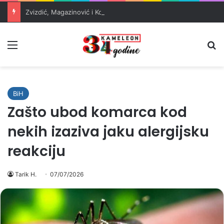
Zvizdić, Magazinović i Kojović traže poseban status za Memorijalni centar Srebrenica
Meni
Pr
BiH
Zašto ubod komarca kod
nekih izaziva jaku alergijsku
reakciju
Tarik H.
07/07/2026