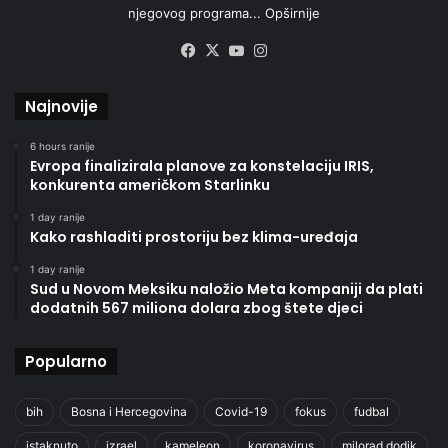
njegovog programa...
Opširnije
Facebook
X
YouTube
Instagram
Najnovije
6 hours ranije
Evropa finalizirala planove za konstelaciju IRIS,
konkurenta američkom Starlinku
1 day ranije
Kako rashladiti prostoriju bez klima-uređaja
1 day ranije
Sud u Novom Meksiku naložio Meta kompaniji da plati
dodatnih 567 miliona dolara zbog štete djeci
Popularno
bih
Bosna i Hercegovina
Covid-19
fokus
fudbal
istaknuto
izrael
kameleon
koronavirus
milorad dodik