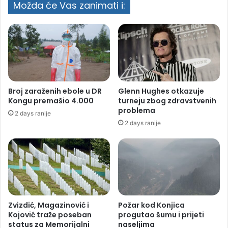
Možda će Vas zanimati i:
Broj zaraženih ebole u DR
Glenn Hughes otkazuje
Kongu premašio 4.000
turneju zbog zdravstvenih
problema
2 days ranije
2 days ranije
Zvizdić, Magazinović i
Požar kod Konjica
Kojović traže poseban
progutao šumu i prijeti
status za Memorijalni
naseljima