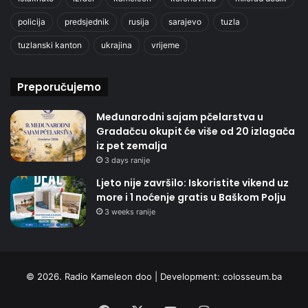
policija
predsjednik
rusija
sarajevo
tuzla
tuzlanski kanton
ukrajina
vrijeme
Preporučujemo
Međunarodni sajam pčelarstva u
Gradačcu okupit će više od 20 izlagača
iz pet zemalja
3 days ranije
Ljeto nije završilo: Iskoristite vikend uz
more i 1 noćenje gratis u Baškom Polju
3 weeks ranije
© 2026. Radio Kameleon doo | Development:
colosseum.ba