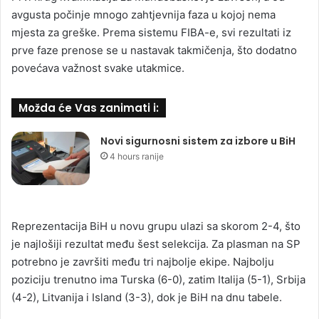
avgusta počinje mnogo zahtjevnija faza u kojoj nema
mjesta za greške. Prema sistemu FIBA-e, svi rezultati iz
prve faze prenose se u nastavak takmičenja, što dodatno
povećava važnost svake utakmice.
Možda će Vas zanimati i:
Novi sigurnosni sistem za izbore u BiH
4 hours ranije
Reprezentacija BiH u novu grupu ulazi sa skorom 2-4, što
je najlošiji rezultat među šest selekcija. Za plasman na SP
potrebno je završiti među tri najbolje ekipe. Najbolju
poziciju trenutno ima Turska (6-0), zatim Italija (5-1), Srbija
(4-2), Litvanija i Island (3-3), dok je BiH na dnu tabele.