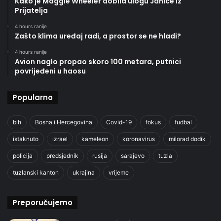
Kako je Maggie Wheeler dobila ulogu Janice iz
Prijatelja
4 hours ranije
Zašto klima uređaj radi, a prostor se ne hladi?
4 hours ranije
Avion naglo propao skoro 100 metara, putnici
povrijeđeni u haosu
Popularno
bih
Bosna i Hercegovina
Covid-19
fokus
fudbal
istaknuto
izrael
kameleon
koronavirus
milorad dodik
policija
predsjednik
rusija
sarajevo
tuzla
tuzlanski kanton
ukrajina
vrijeme
Preporučujemo