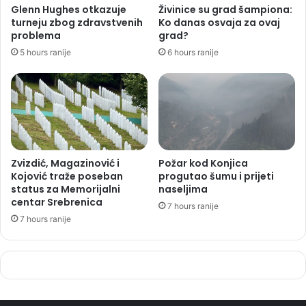
Glenn Hughes otkazuje
Živinice su grad šampiona:
turneju zbog zdravstvenih
Ko danas osvaja za ovaj
problema
grad?
5 hours ranije
6 hours ranije
Zvizdić, Magazinović i
Požar kod Konjica
Kojović traže poseban
progutao šumu i prijeti
status za Memorijalni
naseljima
centar Srebrenica
7 hours ranije
7 hours ranije