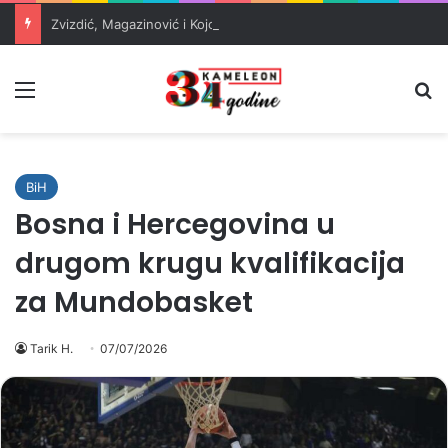
Zvizdić, Magazinović i Kojović traže poseban status za Memorijalni centar Srebrenica
Meni
Pr
BiH
Bosna i Hercegovina u
drugom krugu kvalifikacija
za Mundobasket
Tarik H.
07/07/2026