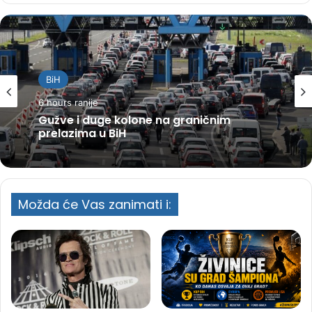
BiH
6 hours ranije
Gužve i duge kolone na graničnim
prelazima u BiH
Možda će Vas zanimati i: