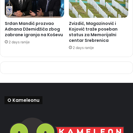
Srđan Mandić prozvao
Zvizdić, Magazinović i
Adnana Džemidžića zbog
Kojović traže poseban
zabrane igranja na Koševu
status za Memorijalni
centar Srebrenica
2 days ranije
2 days ranije
O Kameleonu