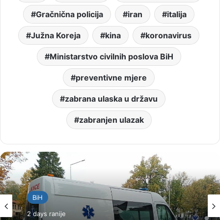
Gračnična policija
iran
italija
Južna Koreja
kina
koronavirus
Ministarstvo civilnih poslova BiH
preventivne mjere
zabrana ulaska u državu
zabranjen ulazak
BiH
2 days ranije