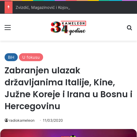
Zvizdić, Magazinović i Kojović traže poseban status za Memorijalni centar Srebrenica
Meni
Pr
BiH
U fokusu
Zabranjen ulazak
državljanima Italije, Kine,
Južne Koreje i Irana u Bosnu i
Hercegovinu
radiokameleon
11/03/2020