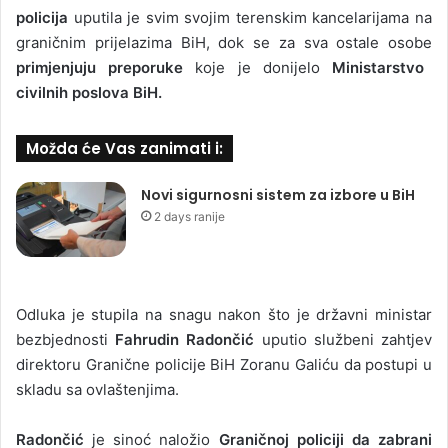
policija
uputila je svim svojim terenskim kancelarijama na
graničnim prijelazima BiH, dok se za sva ostale osobe
primjenjuju preporuke
koje je donijelo
Ministarstvo
civilnih poslova BiH.
Možda će Vas zanimati i:
Novi sigurnosni sistem za izbore u BiH
2 days ranije
Odluka je stupila na snagu nakon što je državni ministar
bezbjednosti
Fahrudin Radončić
uputio službeni zahtjev
direktoru Granične policije BiH Zoranu Galiću da postupi u
skladu sa ovlaštenjima.
Radončić
je sinoć naložio
Graničnoj policiji da zabrani