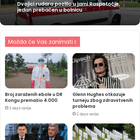
Dvojici rudara pozlilo u jami Raspotočje,
jedan prebačen u bolnicu
Možda će Vas zanimati i:
Broj zaraženih ebole u DR
Glenn Hughes otkazuje
Kongu premašio 4.000
turneju zbog zdravstvenih
problema
2 days ranije
2 days ranije