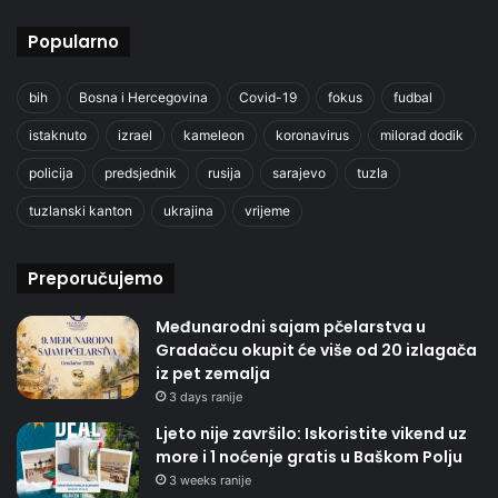
Popularno
bih
Bosna i Hercegovina
Covid-19
fokus
fudbal
istaknuto
izrael
kameleon
koronavirus
milorad dodik
policija
predsjednik
rusija
sarajevo
tuzla
tuzlanski kanton
ukrajina
vrijeme
Preporučujemo
Međunarodni sajam pčelarstva u
Gradačcu okupit će više od 20 izlagača
iz pet zemalja
3 days ranije
Ljeto nije završilo: Iskoristite vikend uz
more i 1 noćenje gratis u Baškom Polju
3 weeks ranije