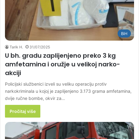
BiH
Tarik H.
31/07/2025
U bh. gradu zaplijenjeno preko 3 kg
amfetamina i oružje u velikoj narko-
akciji
Policijski službenici izveli su veliku operaciju protiv
narkokriminala u kojoj je zaplijenjeno 3.173 grama amfetamina,
dvije ručne bombe, okvir za…
Pročitaj više