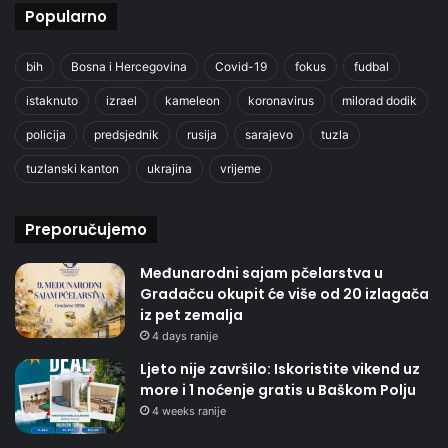
Popularno
bih
Bosna i Hercegovina
Covid-19
fokus
fudbal
istaknuto
izrael
kameleon
koronavirus
milorad dodik
policija
predsjednik
rusija
sarajevo
tuzla
tuzlanski kanton
ukrajina
vrijeme
Preporučujemo
Međunarodni sajam pčelarstva u
Gradačcu okupit će više od 20 izlagača
iz pet zemalja
4 days ranije
Ljeto nije završilo: Iskoristite vikend uz
more i 1 noćenje gratis u Baškom Polju
4 weeks ranije