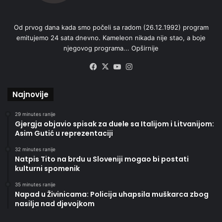
Od prvog dana kada smo počeli sa radom (26.12.1992) program
emitujemo 24 sata dnevno. Kameleon nikada nije stao, a boje
njegovog programa...
Opširnije
Facebook
X
YouTube
Instagram
Najnovije
29 minutes ranije
Gjergja objavio spisak za duele sa Italijom i Litvanijom:
Asim Gutić u reprezentaciji
32 minutes ranije
Natpis Tito na brdu u Sloveniji mogao bi postati
kulturni spomenik
35 minutes ranije
Napad u Živinicama: Policija uhapsila muškarca zbog
nasilja nad djevojkom