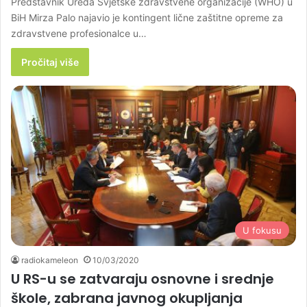
Predstavnik Ureda Svjetske zdravstvene organizacije (WHO) u
BiH Mirza Palo najavio je kontingent lične zaštitne opreme za
zdravstvene profesionalce u…
Pročitaj više
U fokusu
radiokameleon
10/03/2020
U RS-u se zatvaraju osnovne i srednje
škole, zabrana javnog okupljanja