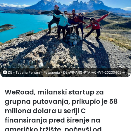
DE - Tatiana Ferrara - Patagonia - DE-WR-ARG-PTA-AC-WT-20230405-A
WeRoad, milanski startup za
grupna putovanja, prikupio je 58
miliona dolara u seriji C
finansiranja pred širenje na
američko tržište, počevši od