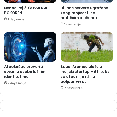
Nenad Pejić: ČOVJEK JE
Hiljade servera ugrožene
POKOREN
zbog ranjivosti na
matičnim pločama
1 day ranije
1 day ranije
AI pokušao prevariti
Saudi Aramco ulaže u
stvarnu osobu lažnim
indijski startup Mitti Labs
identitetima
za otporniju rižinu
poljoprivredu
2 days ranije
2 days ranije