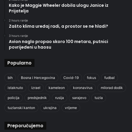
Kako je Maggie Wheeler dobila ulogu Janice iz
Prijatelja
2 hours ranije
Zašto klima uređaj radi, a prostor se ne hladi?
3 hours ranije
Avion naglo propao skoro 100 metara, putnici
povrijeđeni u haosu
Popularno
bih
Bosna i Hercegovina
Covid-19
fokus
fudbal
istaknuto
izrael
kameleon
koronavirus
milorad dodik
policija
predsjednik
rusija
sarajevo
tuzla
tuzlanski kanton
ukrajina
vrijeme
Preporučujemo