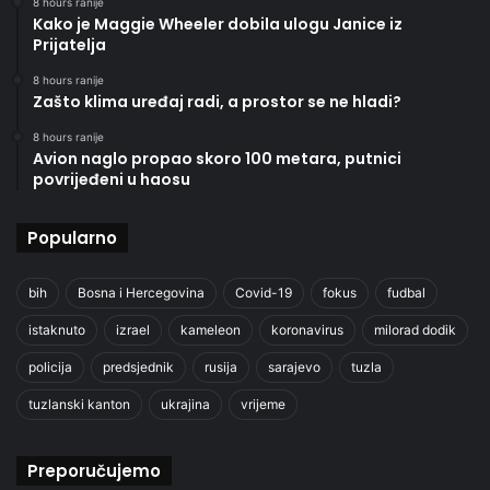
8 hours ranije
Kako je Maggie Wheeler dobila ulogu Janice iz
Prijatelja
8 hours ranije
Zašto klima uređaj radi, a prostor se ne hladi?
8 hours ranije
Avion naglo propao skoro 100 metara, putnici
povrijeđeni u haosu
Popularno
bih
Bosna i Hercegovina
Covid-19
fokus
fudbal
istaknuto
izrael
kameleon
koronavirus
milorad dodik
policija
predsjednik
rusija
sarajevo
tuzla
tuzlanski kanton
ukrajina
vrijeme
Preporučujemo