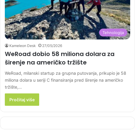
Tehnologija
Kameleon Desk
27/05/2026
WeRoad dobio 58 miliona dolara za
širenje na američko tržište
WeRoad, milanski startup za grupna putovanja, prikupio je 58
miliona dolara u seriji C finansiranja pred širenje na američko
tržište,…
Pročitaj više