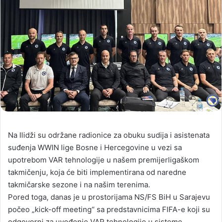
Na Ilidži su održane radionice za obuku sudija i asistenata
suđenja WWIN lige Bosne i Hercegovine u vezi sa
upotrebom VAR tehnologije u našem premijerligaškom
takmičenju, koja će biti implementirana od naredne
takmičarske sezone i na našim terenima.
Pored toga, danas je u prostorijama NS/FS BiH u Sarajevu
počeo „kick-off meeting“ sa predstavnicima FIFA-e koji su
odgovorni za uvođenje VAR tehnologije u sisteme