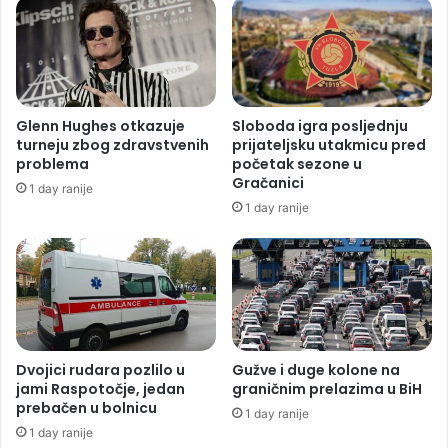
Glenn Hughes otkazuje
Sloboda igra posljednju
turneju zbog zdravstvenih
prijateljsku utakmicu pred
problema
početak sezone u
Gračanici
1 day ranije
1 day ranije
Dvojici rudara pozlilo u
Gužve i duge kolone na
jami Raspotočje, jedan
graničnim prelazima u BiH
prebačen u bolnicu
1 day ranije
1 day ranije