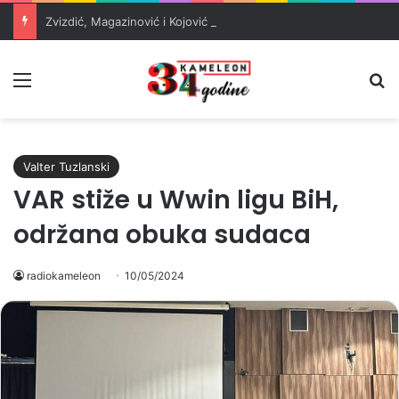
Zvizdić, Magazinović i Kojović traže poseban status za Memorijalni centar Srebrenica
Meni
Pr
Valter Tuzlanski
VAR stiže u Wwin ligu BiH,
održana obuka sudaca
radiokameleon
10/05/2024