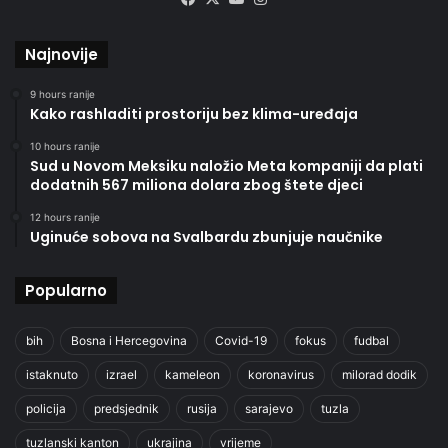
Najnovije
9 hours ranije
Kako rashladiti prostoriju bez klima-uređaja
10 hours ranije
Sud u Novom Meksiku naložio Meta kompaniji da plati
dodatnih 567 miliona dolara zbog štete djeci
12 hours ranije
Uginuće sobova na Svalbardu zbunjuje naučnike
Popularno
bih
Bosna i Hercegovina
Covid-19
fokus
fudbal
istaknuto
izrael
kameleon
koronavirus
milorad dodik
policija
predsjednik
rusija
sarajevo
tuzla
tuzlanski kanton
ukrajina
vrijeme