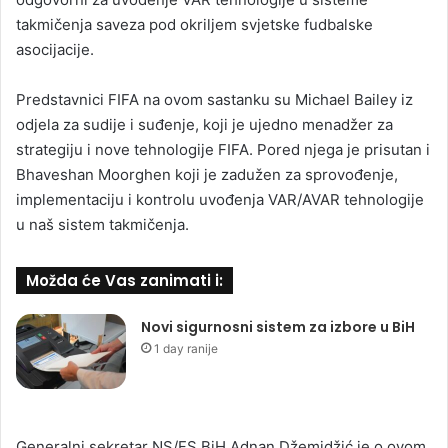
takmičenja saveza pod okriljem svjetske fudbalske
asocijacije.
Predstavnici FIFA na ovom sastanku su Michael Bailey iz
odjela za sudije i suđenje, koji je ujedno menadžer za
strategiju i nove tehnologije FIFA. Pored njega je prisutan i
Bhaveshan Moorghen koji je zadužen za sprovođenje,
implementaciju i kontrolu uvođenja VAR/AVAR tehnologije
u naš sistem takmičenja.
Možda će Vas zanimati i:
Novi sigurnosni sistem za izbore u BiH
1 day ranije
Generalni sekretar NS/FS BiH Adnan Džemidžić je o ovom