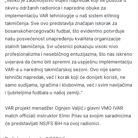
„Veliko je zadovoljstvo vidjeti napredak koji se postiže u
okviru održanih radionica i napredne obuke za
implementaciju VAR tehnologije u naš sistem elitnog
takmičenja. Sve ovo predstavlja značajan iskorak za
bosanskohercegovački fudbal, što evidentno potvrđuje
našu posvećenost unapređenju kvaliteta organizacije
stalnih takmičenja. Svi učesnici pokazuju visoki nivo
profesionalizma i nesebičnog entuzijazma, što nas iskreno
uvjerava da ćemo biti spremni za uspješnu implementaciju
VAR-a u narednoj takmičarskoj sezoni. Ovo nije samo
tehnički napredak, već i korak koji će donijeti koristi, ne
samo sudijama, igračima i klubovima, već i svim navijačima
i ljubiteljima fudbala u našoj zemlji.“
VAR projekt menadžer Ognjen Valjić i glavni VMO (VAR
match official) instruktor Elmir Pilav sa svojim saradnicima
će predstavljati NS/FS BiH na ovoj radionici.