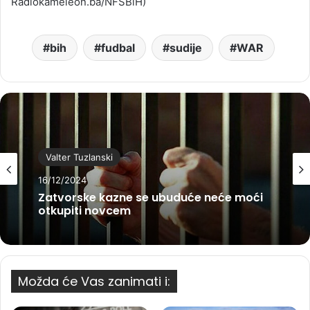
Radiokameleon.ba/NFSBiH)
bih
fudbal
sudije
WAR
Valter Tuzlanski
16/12/2024
Zatvorske kazne se ubuduće neće moći
otkupiti novcem
Možda će Vas zanimati i: