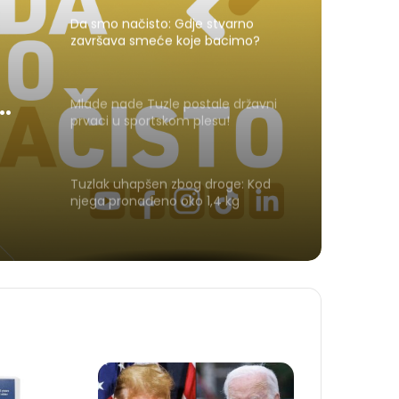
Da smo načisto: Gdje stvarno
završava smeće koje bacimo?
Mlade nade Tuzle postale državni
prvaci u sportskom plesu!
Tuzlak uhapšen zbog droge: Kod
njega pronađeno oko 1,4 kg
amfetamina i marihuane