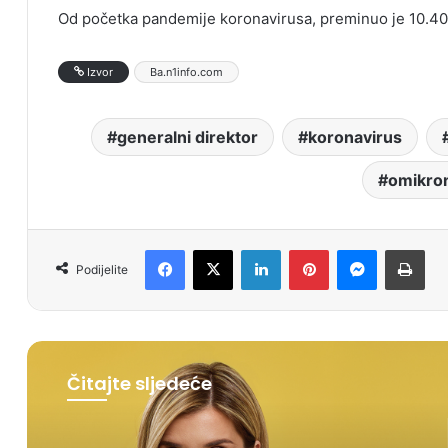
Od početka pandemije koronavirusa, preminuo je 10.401 
Izvor
Ba.n1info.com
generalni direktor
koronavirus
omikro
Facebook
X
LinkedIn
Pinterest
Messenger
Print
Podijelite
Čitajte sljedeće