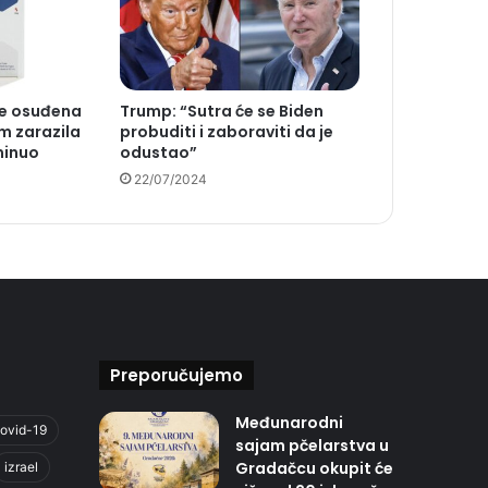
je osuđena
Trump: “Sutra će se Biden
m zarazila
probuditi i zaboraviti da je
minuo
odustao”
22/07/2024
Preporučujemo
Međunarodni
ovid-19
sajam pčelarstva u
Gradačcu okupit će
izrael