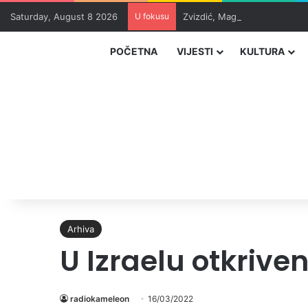
Saturday, August 8 2026
U fokusu
Zvizdić, Magazinović i Kojovi
POČETNA
VIJESTI
KULTURA
Arhiva
U Izraelu otkriv
radiokameleon
16/03/2022