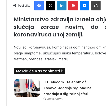
Facebook
X
LinkedIn
Pinterest
Messenger
Print
Podijelite
Ministarstvo zdravlja Izraela obj
slučaja zaraze novim, do 
koronavirusa u toj zemlji.
Novi soj koronavirusa, kombinacija dominantnog omikro
blage simptome, uključujući nisku temperaturu, bolove
tretman, prenose izraelski mediji.
Možda će Vas zanimati i:
BH Telecom i Telecom of
Kosovo: Jačanje regionalne
saradnje u digitalnoj sferi
28/04/2025