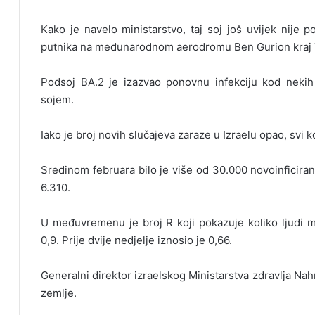
Kako je navelo ministarstvo, taj soj još uvijek nije p
putnika na međunarodnom aerodromu Ben Gurion kraj T
Podsoj BA.2 je izazvao ponovnu infekciju kod nekih l
sojem.
Iako je broj novih slučajeva zaraze u Izraelu opao, svi k
Sredinom februara bilo je više od 30.000 novoinficiran
6.310.
U međuvremenu je broj R koji pokazuje koliko ljudi m
0,9. Prije dvije nedjelje iznosio je 0,66.
Generalni direktor izraelskog Ministarstva zdravlja Nah
zemlje.