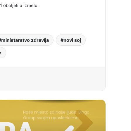
oboljeli u Izraelu.
ministarstvo zdravlja
novi soj
n
Naše mjesto za naše ljude: Bingo
Group svojim uposlenicima
posvećuje posebno lijep festivalski
trenutak