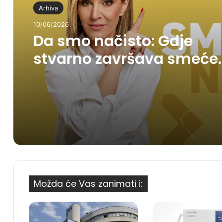
Arhiva
10/06/2026
Da smo načisto: Gdje
stvarno završava smeće
koje bacimo?
Možda će Vas zanimati i: