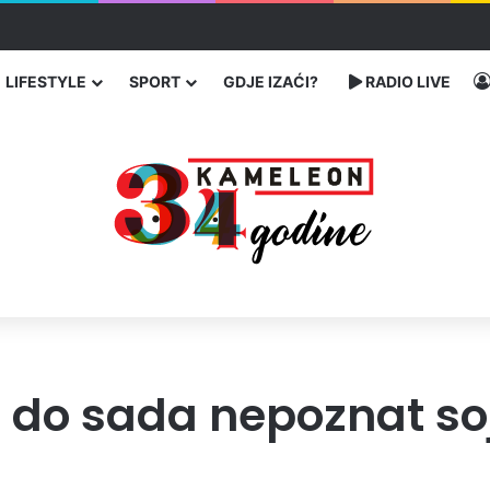
ć traže poseban status za Memorijalni centar Srebrenica
LIFESTYLE
SPORT
GDJE IZAĆI?
RADIO LIVE
en do sada nepoznat so