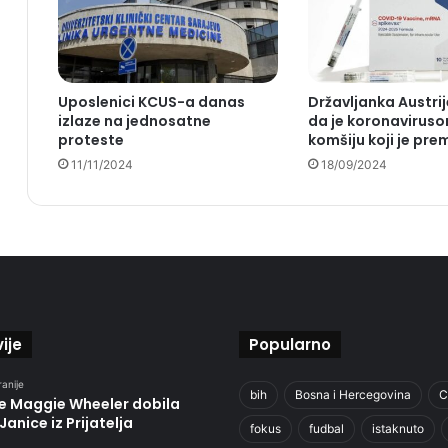
Uposlenici KCUS-a danas
Državljanka Austri
izlaze na jednosatne
da je koronaviruso
proteste
komšiju koji je pre
11/11/2024
18/09/2024
ije
Popularno
ranije
bih
Bosna i Hercegovina
C
je Maggie Wheeler dobila
Janice iz Prijatelja
fokus
fudbal
istaknuto