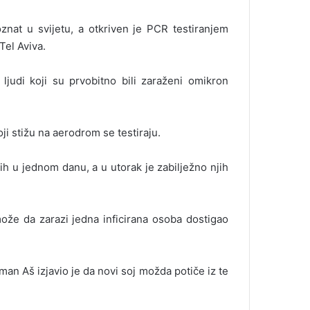
oznat u svijetu, a otkriven je PCR testiranjem
el Aviva.
judi koji su prvobitno bili zaraženi omikron
oji stižu na aerodrom se testiraju.
ih u jednom danu, a u utorak je zabilježno njih
ože da zarazi jedna inficirana osoba dostigao
man Aš izjavio je da novi soj možda potiče iz te