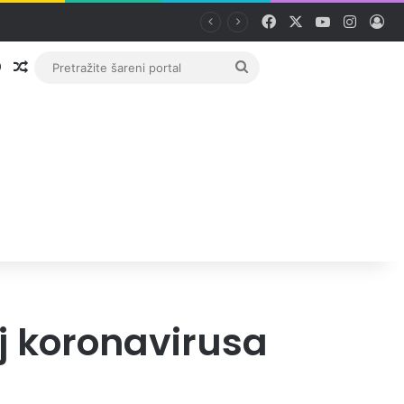
Facebook
X
YouTube
Instag
Pri
Prijava
Random članak
Pretražite
šareni
portal
j koronavirusa