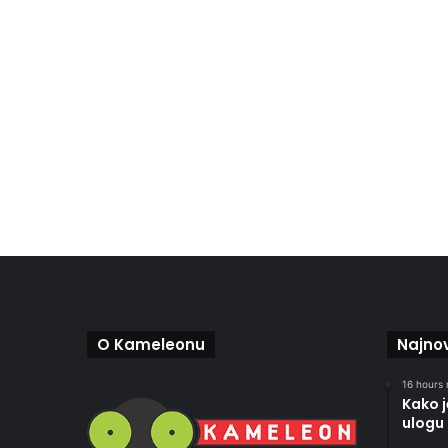
O Kameleonu
Najnov
16 hours 
Kako 
ulogu 