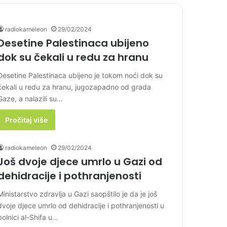
radiokameleon
29/02/2024
Desetine Palestinaca ubijeno
dok su čekali u redu za hranu
Desetine Palestinaca ubijeno je tokom noći dok su
čekali u redu za hranu, jugozapadno od grada
Gaze, a nalazili su…
Pročitaj više
radiokameleon
29/02/2024
Još dvoje djece umrlo u Gazi od
dehidracije i pothranjenosti
Ministarstvo zdravlja u Gazi saopštilo je da je još
dvoje djece umrlo od dehidracije i pothranjenosti u
bolnici al-Shifa u…