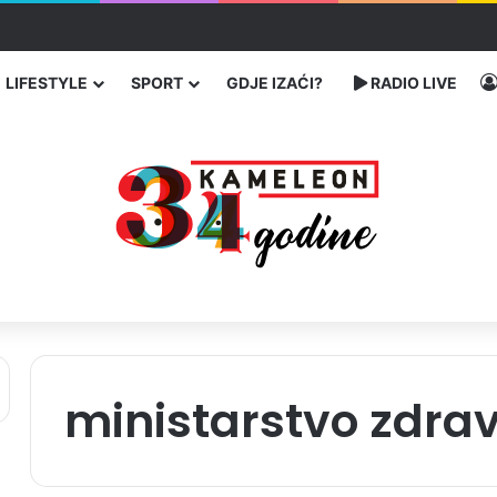
traže poseban status za Memorijalni centar Srebrenica
LIFESTYLE
SPORT
GDJE IZAĆI?
RADIO LIVE
ministarstvo zdrav