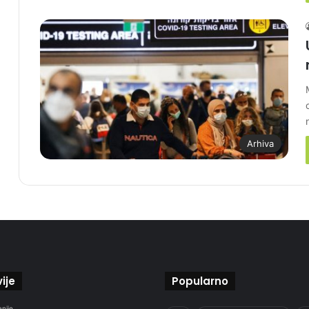
Arhiva
ije
Popularno
anije