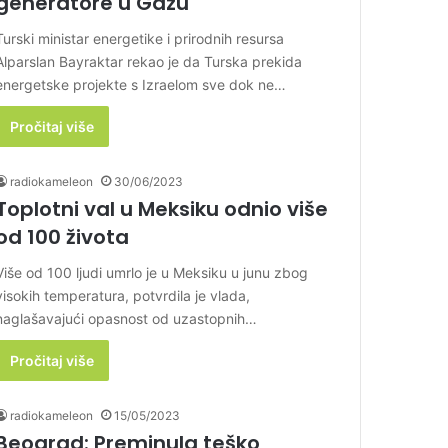
generatore u Gazu
Turski ministar energetike i prirodnih resursa
Alparslan Bayraktar rekao je da Turska prekida
energetske projekte s Izraelom sve dok ne…
Pročitaj više
radiokameleon
30/06/2023
Toplotni val u Meksiku odnio više
od 100 života
Više od 100 ljudi umrlo je u Meksiku u junu zbog
visokih temperatura, potvrdila je vlada,
naglašavajući opasnost od uzastopnih…
Pročitaj više
radiokameleon
15/05/2023
Beograd: Preminula teško