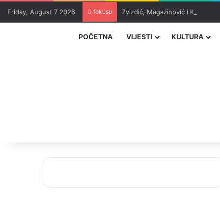
Friday, August 7 2026
U fokusu
Zvizdić, Magazinović i Kojović 
POČETNA
VIJESTI
KULTURA