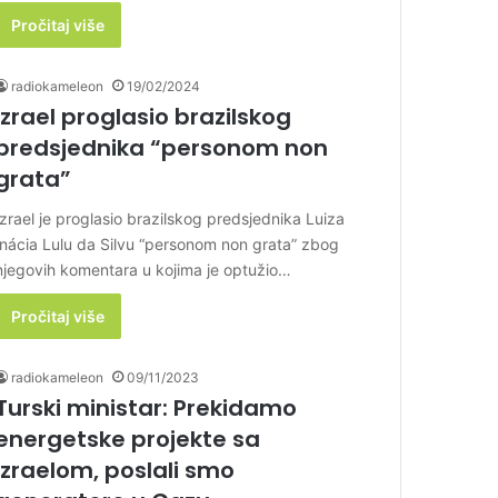
Pročitaj više
radiokameleon
19/02/2024
Izrael proglasio brazilskog
predsjednika “personom non
grata”
Izrael je proglasio brazilskog predsjednika Luiza
Inácia Lulu da Silvu “personom non grata” zbog
njegovih komentara u kojima je optužio…
Pročitaj više
radiokameleon
09/11/2023
Turski ministar: Prekidamo
energetske projekte sa
Izraelom, poslali smo