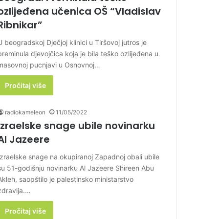
ozlijeđena učenica OŠ “Vladislav
Ribnikar”
U beogradskoj Dječjoj klinici u Tiršovoj jutros je
preminula djevojčica koja je bila teško ozlijeđena u
masovnoj pucnjavi u Osnovnoj…
Pročitaj više
radiokameleon
11/05/2022
Izraelske snage ubile novinarku
Al Jazeere
Izraelske snage na okupiranoj Zapadnoj obali ubile
su 51-godišnju novinarku Al Jazeere Shireen Abu
Akleh, saopštilo je palestinsko ministarstvo
zdravlja.…
Pročitaj više