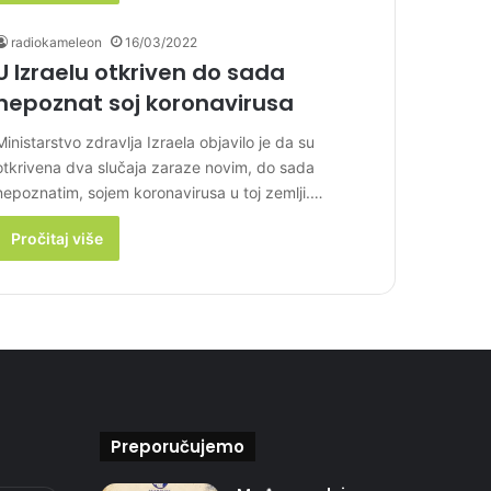
radiokameleon
16/03/2022
U Izraelu otkriven do sada
nepoznat soj koronavirusa
Ministarstvo zdravlja Izraela objavilo je da su
otkrivena dva slučaja zaraze novim, do sada
nepoznatim, sojem koronavirusa u toj zemlji.…
Pročitaj više
Preporučujemo