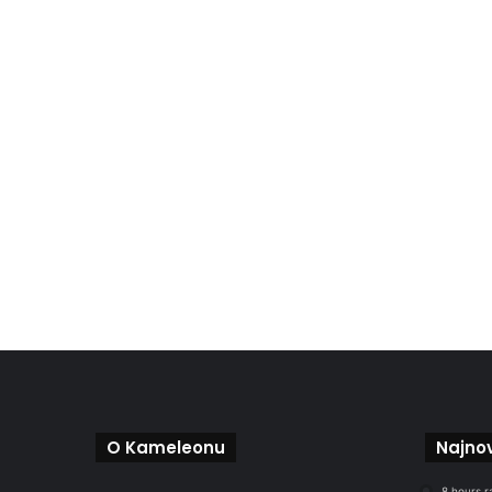
O Kameleonu
Najnov
8 hours r