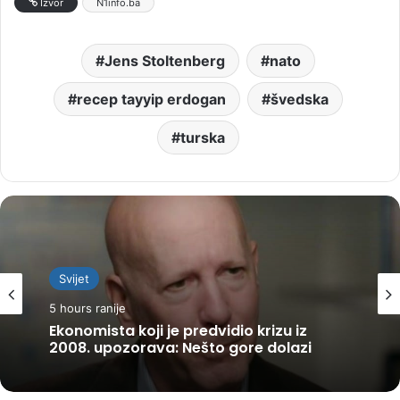
Izvor
N1info.ba
Jens Stoltenberg
nato
recep tayyip erdogan
švedska
turska
Svijet
5 hours ranije
Region
Ekonomista koji je predvidio krizu iz
5 hours ranije
2008. upozorava: Nešto gore dolazi