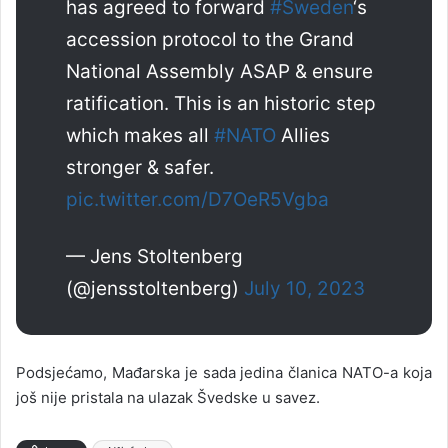
has agreed to forward
#Sweden
‘s
accession protocol to the Grand
National Assembly ASAP & ensure
ratification. This is an historic step
which makes all
#NATO
Allies
stronger & safer.
pic.twitter.com/D7OeR5Vgba
— Jens Stoltenberg
(@jensstoltenberg)
July 10, 2023
Podsjećamo, Mađarska je sada jedina članica NATO-a koja
još nije pristala na ulazak Švedske u savez.