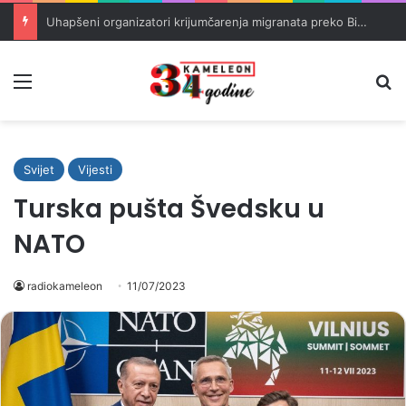
Uhapšeni organizatori krijumčarenja migranata preko BiH i Balkana
Meni
Pr
Svijet
Vijesti
Turska pušta Švedsku u
NATO
radiokameleon
11/07/2023