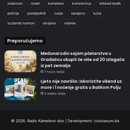
istaknuto
izrael
kameleon
koronavirus
milorad dodik
policija
predsjednik
rusija
sarajevo
tuzla
tuzlanski kanton
ukrajina
vrijeme
Preporučujemo
Međunarodni sajam pčelarstva u
Gradačcu okupit će više od 20 izlagača
iz pet zemalja
7 hours ranije
Ljeto nije završilo: Iskoristite vikend uz
more i 1 noćenje gratis u Baškom Polju
3 weeks ranije
© 2026. Radio Kameleon doo | Development:
colosseum.ba