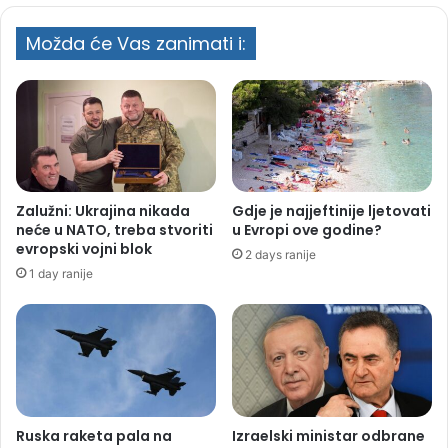
Možda će Vas zanimati i:
Putin planira udar na Litvaniju koristeći
ukrajinske dronove
Zalužni: Ukrajina nikada
Gdje je najjeftinije ljetovati
neće u NATO, treba stvoriti
u Evropi ove godine?
evropski vojni blok
2 days ranije
1 day ranije
Ruska raketa pala na
Izraelski ministar odbrane