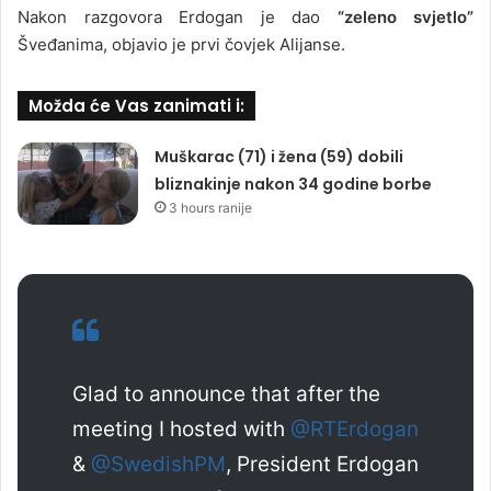
Nakon razgovora Erdogan je dao
“zeleno svjetlo”
Šveđanima, objavio je prvi čovjek Alijanse.
Možda će Vas zanimati i:
Muškarac (71) i žena (59) dobili
bliznakinje nakon 34 godine borbe
3 hours ranije
Glad to announce that after the
meeting I hosted with
@RTErdogan
&
@SwedishPM
, President Erdogan