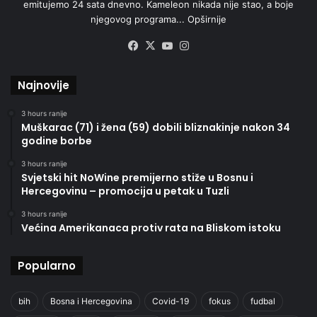
emitujemo 24 sata dnevno. Kameleon nikada nije stao, a boje
njegovog programa...
Opširnije
Facebook
X
YouTube
Instagram
Najnovije
3 hours ranije
Muškarac (71) i žena (59) dobili bliznakinje nakon 34
godine borbe
3 hours ranije
Svjetski hit NoWine premijerno stiže u Bosnu i
Hercegovinu – promocija u petak u Tuzli
3 hours ranije
Većina Amerikanaca protiv rata na Bliskom istoku
Popularno
bih
Bosna i Hercegovina
Covid-19
fokus
fudbal