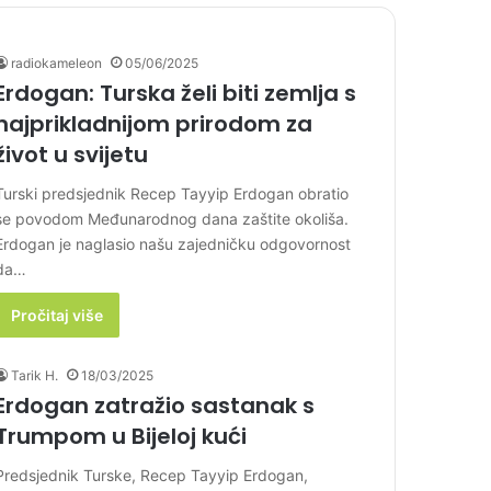
radiokameleon
05/06/2025
Erdogan: Turska želi biti zemlja s
najprikladnijom prirodom za
život u svijetu
Turski predsjednik Recep Tayyip Erdogan obratio
se povodom Međunarodnog dana zaštite okoliša.
Erdogan je naglasio našu zajedničku odgovornost
da…
Pročitaj više
Tarik H.
18/03/2025
Erdogan zatražio sastanak s
Trumpom u Bijeloj kući
Predsjednik Turske, Recep Tayyip Erdogan,