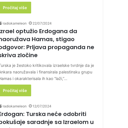
Pročitaj više
radiokameleon
22/07/2024
Izrael optužio Erdogana da
naoružava Hamas, stigao
odgovor: Prljava propaganda ne
skriva zločine
Turska je žestoko kritikovala izraelske tvrdnje da je
Ankara naoružavala i finansirala palestinsku grupu
Hamas i okarakterisala ih kao “laži,”…
Pročitaj više
radiokameleon
12/07/2024
Erdogan: Turska neće odobriti
pokušaje saradnje sa Izraelom u