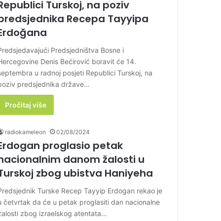
Republici Turskoj, na poziv
predsjednika Recepa Tayyipa
Erdoğana
Predsjedavajući Predsjedništva Bosne i
Hercegovine Denis Bećirović boravit će 14.
septembra u radnoj posjeti Republici Turskoj, na
poziv predsjednika države…
Pročitaj više
radiokameleon
02/08/2024
Erdogan proglasio petak
nacionalnim danom žalosti u
Turskoj zbog ubistva Haniyeha
Predsjednik Turske Recep Tayyip Erdogan rekao je
u četvrtak da će u petak proglasiti dan nacionalne
žalosti zbog izraelskog atentata…