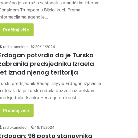
zvanično je zatražio sastanak s američkim liderom
Donaldom Trumpom u Bijeloj kući. Prema
informacijama agencije…
Pročitaj više
radiokameleon
20/11/2024
Erdogan potvrdio da je Turska
zabranila predsjedniku Izraela
let iznad njenog teritorija
Turski predsjednik Recep Tayyip Erdogan izjavio je
u utorak da je Turska odbila dozvoliti izraelskom
predsjedniku Isaaku Herzogu da koristi…
Pročitaj više
radiokameleon
19/11/2024
Erdogan: 96 posto stanovnika