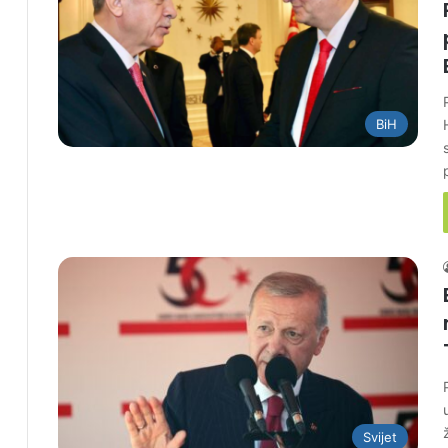
BiH
Svijet