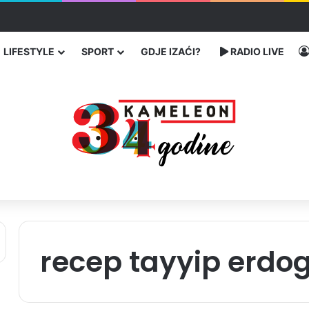
čarenja migranata preko BiH i Balkana
LIFESTYLE
SPORT
GDJE IZAĆI?
RADIO LIVE
recep tayyip erdo