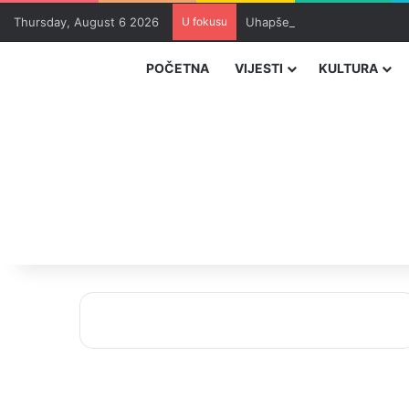
Thursday, August 6 2026
U fokusu
Uhapšeni organizatori krijum
POČETNA
VIJESTI
KULTURA