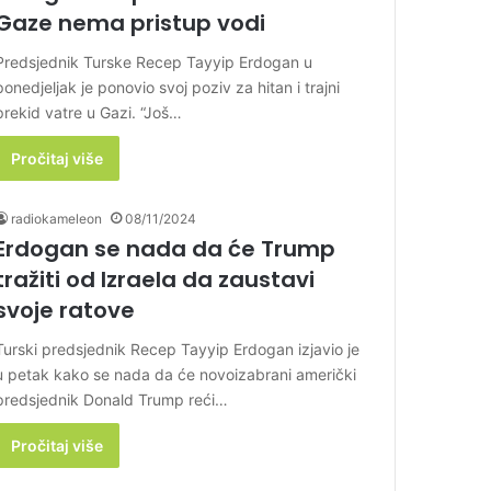
Gaze nema pristup vodi
Predsjednik Turske Recep Tayyip Erdogan u
ponedjeljak je ponovio svoj poziv za hitan i trajni
prekid vatre u Gazi. “Još…
Pročitaj više
radiokameleon
08/11/2024
Erdogan se nada da će Trump
tražiti od Izraela da zaustavi
svoje ratove
Turski predsjednik Recep Tayyip Erdogan izjavio je
u petak kako se nada da će novoizabrani američki
predsjednik Donald Trump reći…
Pročitaj više