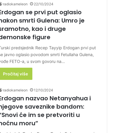
radiokameleon
22/10/2024
Erdogan se prvi put oglasio
nakon smrti Gulena: Umro je
sramotno, kao i druge
demonske figure
Turski predsjednik Recep Tayyip Erdogan prvi put
se javno oglasio povodom smrti Fetullaha Gulena,
vođe FETO-a, u svom govoru na…
Pročitaj više
radiokameleon
12/10/2024
Erdogan nazvao Netanyahua i
njegove saveznike bandom:
“Snovi će im se pretvoriti u
noćnu moru”