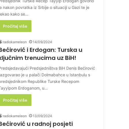
Predsjednik Turske Recep Tayyip Erdogan govorio
je nakon povratka iz Srbije o situaciji u Gazi te je
rekao kako se…
Pročitaj više
radiokameleon
14/09/2024
Bećirović i Erdogan: Turska u
ključnim trenucima uz BiH!
Predsjedavajući Predsjedništva BiH Denis Bećirović
razgovarao je u palači Dolmabahce u Istanbulu s
predsjednikom Republike Turske Recepom
Tayyipom Erdoganom, u…
Pročitaj više
radiokameleon
13/09/2024
Bećirović u radnoj posjeti