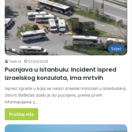
Svijet
Tarik H.
07/04/2026
Pucnjava u Istanbulu: Incident ispred
izraelskog konzulata, ima mrtvih
Ispred zgrade u kojoj se nalazi izraelski konzulat u istanbulskoj
četvrti Bešiktaš došlo je do pucnjave, prema prvim
informacijama s…
Pročitaj više