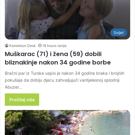
Svijet
Kameleon Desk
18 hours ranije
Muškarac (71) i žena (59) dobili
bliznakinje nakon 34 godine borbe
Bračni par iz Turske uspio je nakon 34 godine braka i brojnih
pokušaja da dobiju djecu zahvaljujući vantjelesnoj oplodnji.
Abuzer…
Pročitaj više