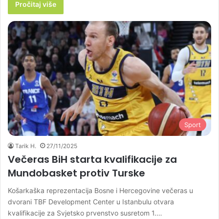
Pročitaj više
Sport
Tarik H.
27/11/2025
Večeras BiH starta kvalifikacije za
Mundobasket protiv Turske
Košarkaška reprezentacija Bosne i Hercegovine večeras u
dvorani TBF Development Center u Istanbulu otvara
kvalifikacije za Svjetsko prvenstvo susretom 1.…