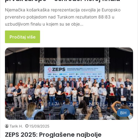
Njemačka košarkaška reprezentacija osvojila je Europsko
prvenstvo pobjedom nad Turskom rezultatom 88:83 u
uzbudljivom finalu u kojem su se obje…
Pročitaj više
BiH
Tarik H.
15/09/2025
ZEPS 2025: Proglašene najbolje