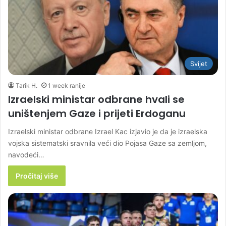
Svijet
Tarik H.
1 week ranije
Izraelski ministar odbrane hvali se
uništenjem Gaze i prijeti Erdoganu
Izraelski ministar odbrane Izrael Kac izjavio je da je izraelska
vojska sistematski sravnila veći dio Pojasa Gaze sa zemljom,
navodeći…
Pročitaj više