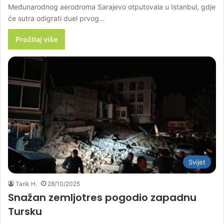
Međunarodnog aerodroma Sarajevo otputovala u Istanbul, gdje
će sutra odigrati duel prvog…
Pročitaj više
Svijet
Tarik H.
28/10/2025
Snažan zemljotres pogodio zapadnu
Tursku