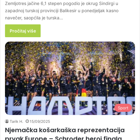
Zemljotres jačine 6,1 stepen pogodio je okrug Sindirgi u
zapadnoj turskoj provinciji Balikesir u ponedjeljak kasno
navečer, saopćila je turska…
Pročitaj više
Sport
Tarik H.
15/09/2025
Njemačka košarkaška reprezentacija
prvak Europe – Schroder heroj finala