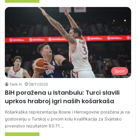
Sport
Tarik H.
28/11/2025
BiH poražena u Istanbulu: Turci slavili
uprkos hrabroj igri naših košarkaša
Košarkaška reprezentacija Bosne i Hercegovine poražena je na
gostovanju u Turskoj u prvom kolu kvalifikacija za Svjetsko
prvenstvo rezultatom 93:71.…