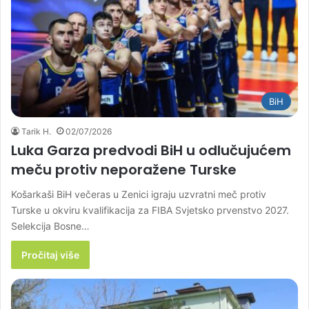
BiH
Tarik H.
02/07/2026
Luka Garza predvodi BiH u odlučujućem
meču protiv neporažene Turske
Košarkaši BiH večeras u Zenici igraju uzvratni meč protiv
Turske u okviru kvalifikacija za FIBA Svjetsko prvenstvo 2027.
Selekcija Bosne…
Pročitaj više