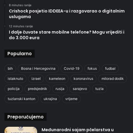
8 minutes ranije
Crishock posjetio IDDEEA-u i razgovarao o digitalnim
uslugama
12 minutes ranije
I dalje čuvate stare mobilne telefone? Mogu vrijediti i
do 3.000 eura
Popularno
bih
Bosna i Hercegovina
Covid-19
fokus
fudbal
istaknuto
izrael
kameleon
koronavirus
milorad dodik
policija
predsjednik
rusija
sarajevo
tuzla
tuzlanski kanton
ukrajina
vrijeme
Preporučujemo
Međunarodni sajam pčelarstva u