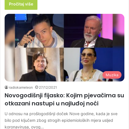
Pročitaj više
Muzika
radiokameleon
27/12/2021
Novogodišnji fijasko: Kojim pjevačima su
otkazani nastupi u najluđoj noći
U odnosu na prošlogodišnji doček Nove godine, kada je sve
bilo pod ključem zbog strogih epidemioloških mjera usljed
koronavirusa, ovog…