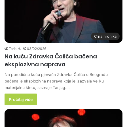
Crna hronika
Tarik H.
03/02/2026
Na kuću Zdravka Čolića bačena
eksplozivna naprava
Na porodičnu kuću pjevača Zdravka Čolića u Beogradu
bačena je eksplozivna naprava koja je izazvala veliku
materijalnu štetu, saznaje Tanjug.…
Pročitaj više