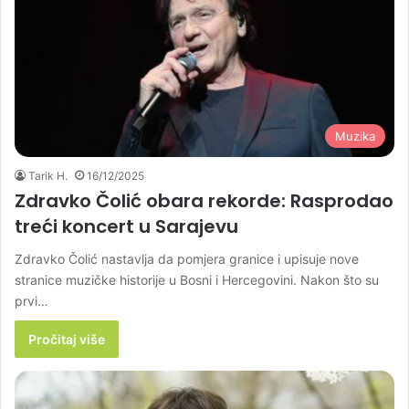
Muzika
Tarik H.
16/12/2025
Zdravko Čolić obara rekorde: Rasprodao
treći koncert u Sarajevu
Zdravko Čolić nastavlja da pomjera granice i upisuje nove
stranice muzičke historije u Bosni i Hercegovini. Nakon što su
prvi…
Pročitaj više