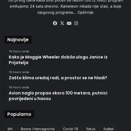
emitujemo 24 sata dnevno. Kameleon nikada nije stao, a boje
njegovog programa...
Opširnije
Facebook
X
YouTube
Instagram
Najnovije
16 hours ranije
Kako je Maggie Wheeler dobila ulogu Janice iz
Prijatelja
16 hours ranije
Zašto klima uređaj radi, a prostor se ne hladi?
16 hours ranije
Avion naglo propao skoro 100 metara, putnici
povrijeđeni u haosu
Popularno
bih
Bosna i Hercegovina
Covid-19
fokus
fudbal