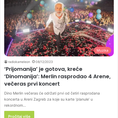
Muzika
radiokameleon
08/12/2023
‘Prijomanija’ je gotova, kreće
‘Dinomanija’: Merlin rasprodao 4 Arene,
večeras prvi koncert
Dino Merlin večeras će održati prvi od četiri rasprodana
koncerta u Areni Zagreb za koje su karte ‘planule’ u
rekordnom…
Pročitaj više