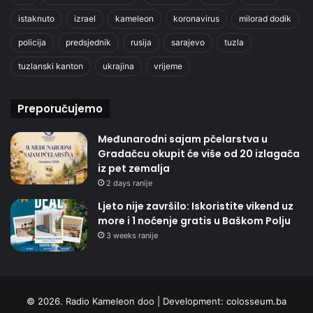
istaknuto
izrael
kameleon
koronavirus
milorad dodik
policija
predsjednik
rusija
sarajevo
tuzla
tuzlanski kanton
ukrajina
vrijeme
Preporučujemo
Međunarodni sajam pčelarstva u
Gradačcu okupit će više od 20 izlagača
iz pet zemalja
2 days ranije
Ljeto nije završilo: Iskoristite vikend uz
more i 1 noćenje gratis u Baškom Polju
3 weeks ranije
© 2026. Radio Kameleon doo | Development:
colosseum.ba