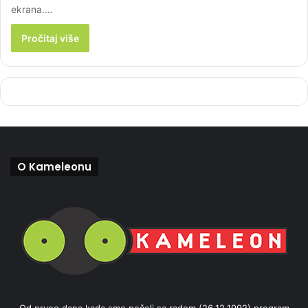
ekrana.…
Pročitaj više
O Kameleonu
Od prvog dana kada smo počeli sa radom (26.12.1992) program