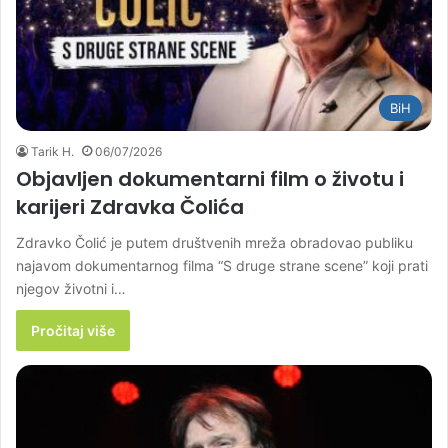
BiH
Tarik H.
06/07/2026
Objavljen dokumentarni film o životu i
karijeri Zdravka Čolića
Zdravko Čolić je putem društvenih mreža obradovao publiku
najavom dokumentarnog filma “S druge strane scene” koji prati
njegov životni i…
Pročitaj više