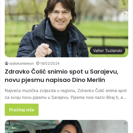
Valter Tuzlanski
radiokameleon
18/02/2024
Zdravko Čolić snimio spot u Sarajevu,
novu pjesmu napisao Dino Merlin
Najveća muzička zvijezda u regionu, Zdravko Čolić snima spot
za svoju novu pjesmu u Sarajevu. Pjesma nosi naziv Biraj ti, a…
Pročitaj više