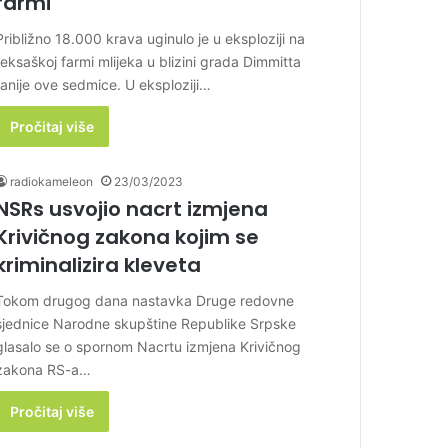
farmi
Približno 18.000 krava uginulo je u eksploziji na
teksaškoj farmi mlijeka u blizini grada Dimmitta
ranije ove sedmice. U eksploziji…
Pročitaj više
radiokameleon
23/03/2023
NSRs usvojio nacrt izmjena
Krivičnog zakona kojim se
kriminalizira kleveta
Tokom drugog dana nastavka Druge redovne
sjednice Narodne skupštine Republike Srpske
glasalo se o spornom Nacrtu izmjena Krivičnog
zakona RS-a…
Pročitaj više