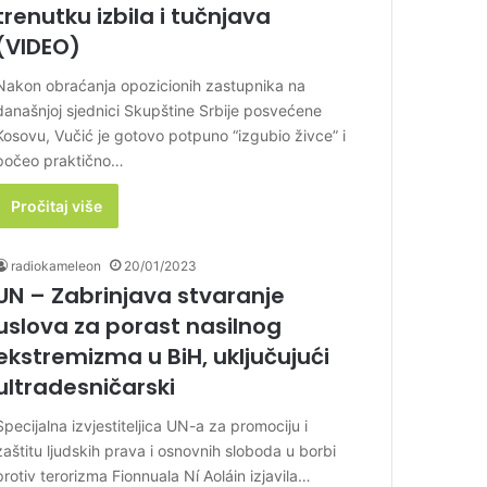
trenutku izbila i tučnjava
(VIDEO)
Nakon obraćanja opozicionih zastupnika na
današnjoj sjednici Skupštine Srbije posvećene
Kosovu, Vučić je gotovo potpuno “izgubio živce” i
počeo praktično…
Pročitaj više
radiokameleon
20/01/2023
UN – Zabrinjava stvaranje
uslova za porast nasilnog
ekstremizma u BiH, uključujući
ultradesničarski
Specijalna izvjestiteljica UN-a za promociju i
zaštitu ljudskih prava i osnovnih sloboda u borbi
protiv terorizma Fionnuala Ní Aoláin izjavila…