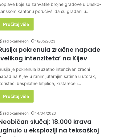
poplave koje su zahvatile brojne gradove u Unsko-
sanskom kantonu poručivši da su građani u…
Pročitaj više
radiokameleon
16/05/2023
Rusija pokrenula zračne napade
‘velikog intenziteta’ na Kijev
Rusija je pokrenula izuzetno intenzivan zračni
napad na Kijev u ranim jutarnjim satima u utorak,
koristeći bespilotne letjelice, krstareće i…
Pročitaj više
radiokameleon
14/04/2023
Neobičan slučaj: 18.000 krava
uginulo u eksploziji na teksaškoj