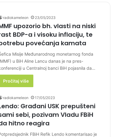
radiokameleon
23/05/2023
MMF upozorio bh. vlasti na niski
rast BDP-a i visoku inflaciju, te
potrebu povećanja kamata
Šefica Misije Međunarodnog monetarnog fonda
(MMF) u BiH Aline Lancu danas je na pres-
konferenciji u Centralnoj banci BiH pojasnila da…
Pročitaj više
radiokameleon
17/05/2023
Lendo: Građani USK prepušteni
sami sebi, pozivam Vladu FBiH
da hitno reagira
Potpredsjednik FBiH Refik Lendo komentarisao je