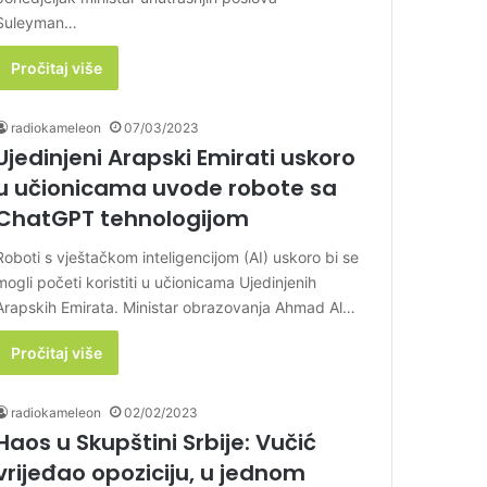
Suleyman…
Pročitaj više
radiokameleon
07/03/2023
Ujedinjeni Arapski Emirati uskoro
u učionicama uvode robote sa
ChatGPT tehnologijom
Roboti s vještačkom inteligencijom (AI) uskoro bi se
mogli početi koristiti u učionicama Ujedinjenih
Arapskih Emirata. Ministar obrazovanja Ahmad Al…
Pročitaj više
radiokameleon
02/02/2023
Haos u Skupštini Srbije: Vučić
vrijeđao opoziciju, u jednom