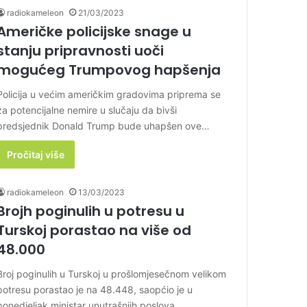
radiokameleon
21/03/2023
Američke policijske snage u
stanju pripravnosti uoči
mogućeg Trumpovog hapšenja
Policija u većim američkim gradovima priprema se
za potencijalne nemire u slučaju da bivši
predsjednik Donald Trump bude uhapšen ove…
Pročitaj više
radiokameleon
13/03/2023
Brojh poginulih u potresu u
Turskoj porastao na više od
48.000
Broj poginulih u Turskoj u prošlomjesečnom velikom
potresu porastao je na 48.448, saopćio je u
ponedjeljak ministar unutrašnjih poslova