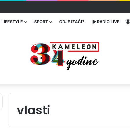
ka: učenik ubio babu i dedu, pa pucao na nastavnike i đake
LIFESTYLE
SPORT
GDJE IZAĆI?
RADIO LIVE
vlasti