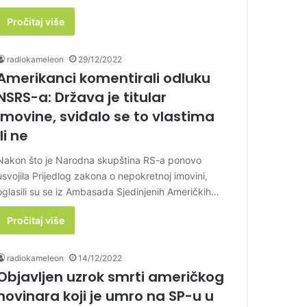
Pročitaj više
radiokameleon
29/12/2022
Amerikanci komentirali odluku
NSRS-a: Država je titular
imovine, sviđalo se to vlastima
ili ne
Nakon što je Narodna skupština RS-a ponovo
usvojila Prijedlog zakona o nepokretnoj imovini,
oglasili su se iz Ambasada Sjedinjenih Američkih…
Pročitaj više
radiokameleon
14/12/2022
Objavljen uzrok smrti američkog
novinara koji je umro na SP-u u