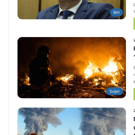
BiH
Svijet