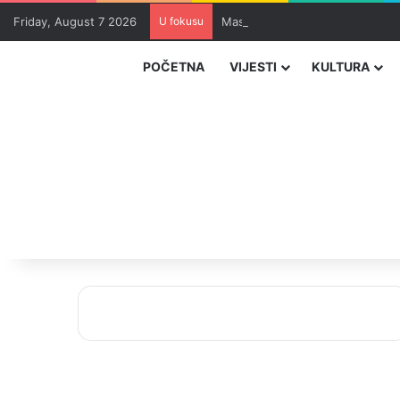
Friday, August 7 2026
U fokusu
Masakr u školi u blizini Bangko
POČETNA
VIJESTI
KULTURA