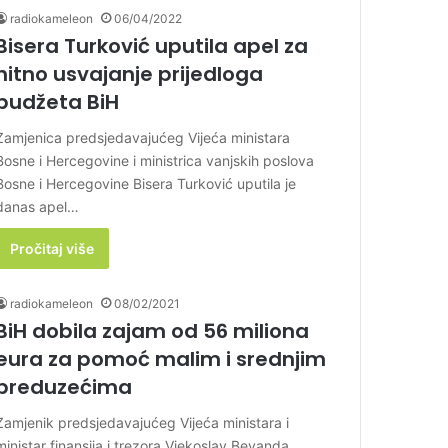
radiokameleon
06/04/2022
Bisera Turković uputila apel za
hitno usvajanje prijedloga
budžeta BiH
Zamjenica predsjedavajućeg Vijeća ministara
Bosne i Hercegovine i ministrica vanjskih poslova
Bosne i Hercegovine Bisera Turković uputila je
danas apel…
Pročitaj više
radiokameleon
08/02/2021
BiH dobila zajam od 56 miliona
eura za pomoć malim i srednjim
preduzećima
Zamjenik predsjedavajućeg Vijeća ministara i
ministar finansija i trezora Vjekoslav Bevanda