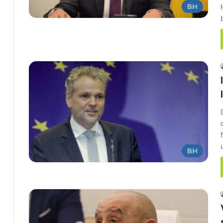
BiH
BiH