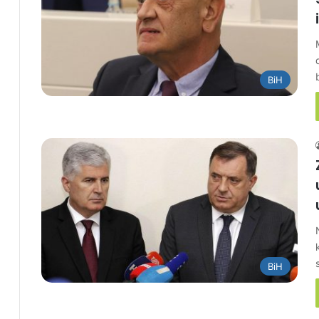
BiH
BiH