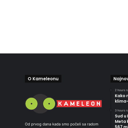
O Kameleonu
Najnov
2 hours r
Kako r
klima
3 hours r
Sud u
Meta 
Od prvog dana kada smo počeli sa radom
567 mi