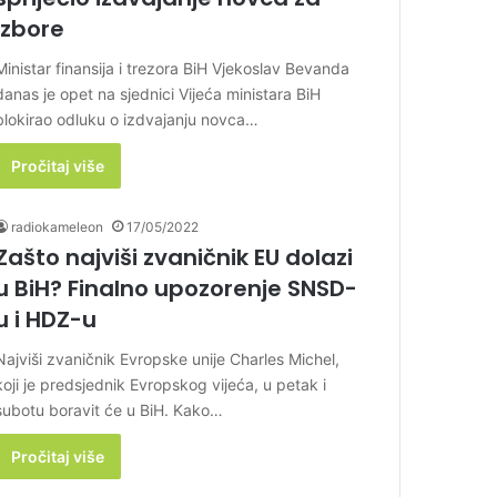
izbore
Ministar finansija i trezora BiH Vjekoslav Bevanda
danas je opet na sjednici Vijeća ministara BiH
blokirao odluku o izdvajanju novca…
Pročitaj više
radiokameleon
17/05/2022
Zašto najviši zvaničnik EU dolazi
u BiH? Finalno upozorenje SNSD-
u i HDZ-u
Najviši zvaničnik Evropske unije Charles Michel,
koji je predsjednik Evropskog vijeća, u petak i
subotu boravit će u BiH. Kako…
Pročitaj više