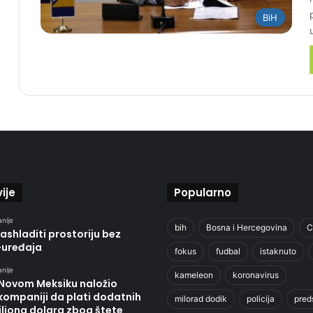
BiH
ije
Popularno
anije
bih
Bosna i Hercegovina
C
ashladiti prostoriju bez
-uređaja
fokus
fudbal
istaknuto
anije
kameleon
koronavirus
 Novom Meksiku naložio
kompaniji da plati dodatnih
milorad dodik
policija
pred
liona dolara zbog štete