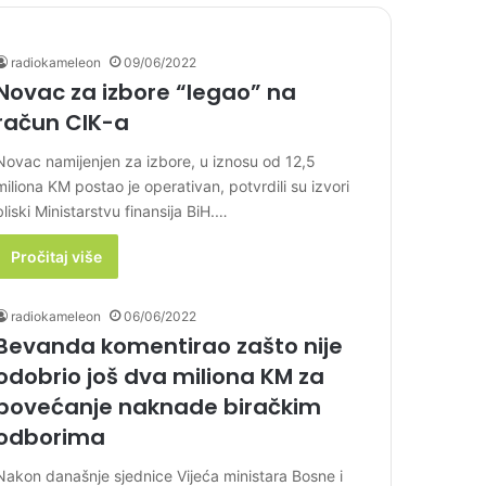
radiokameleon
09/06/2022
Novac za izbore “legao” na
račun CIK-a
Novac namijenjen za izbore, u iznosu od 12,5
miliona KM postao je operativan, potvrdili su izvori
bliski Ministarstvu finansija BiH.…
Pročitaj više
radiokameleon
06/06/2022
Bevanda komentirao zašto nije
odobrio još dva miliona KM za
povećanje naknade biračkim
odborima
Nakon današnje sjednice Vijeća ministara Bosne i