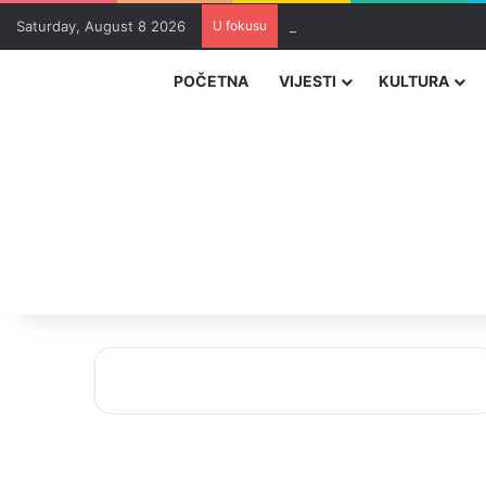
Saturday, August 8 2026
U fokusu
Zvizdić, Magazinović i Kojovi
POČETNA
VIJESTI
KULTURA