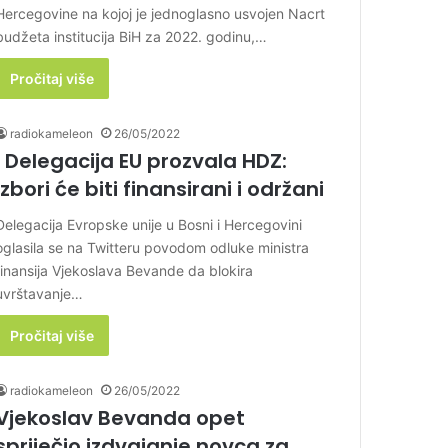
Hercegovine na kojoj je jednoglasno usvojen Nacrt
budžeta institucija BiH za 2022. godinu,…
Pročitaj više
radiokameleon
26/05/2022
I Delegacija EU prozvala HDZ:
Izbori će biti finansirani i održani
Delegacija Evropske unije u Bosni i Hercegovini
oglasila se na Twitteru povodom odluke ministra
finansija Vjekoslava Bevande da blokira
uvrštavanje…
Pročitaj više
radiokameleon
26/05/2022
Vjekoslav Bevanda opet
spriječio izdvajanje novca za