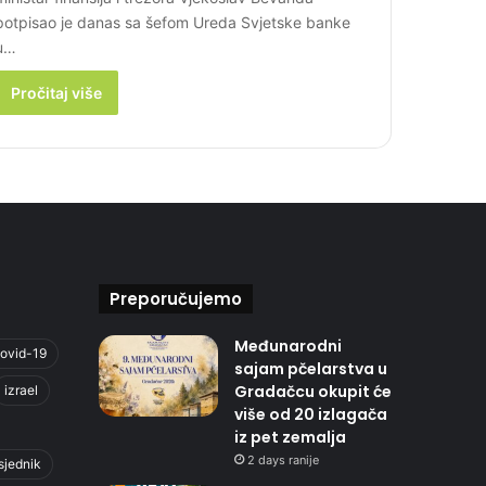
potpisao je danas sa šefom Ureda Svjetske banke
u…
Pročitaj više
Preporučujemo
Međunarodni
ovid-19
sajam pčelarstva u
Gradačcu okupit će
izrael
više od 20 izlagača
iz pet zemalja
2 days ranije
sjednik