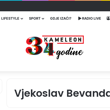
ć traže poseban status za Memorijalni centar Srebrenica
LIFESTYLE
SPORT
GDJE IZAĆI?
RADIO LIVE
Vjekoslav Bevand