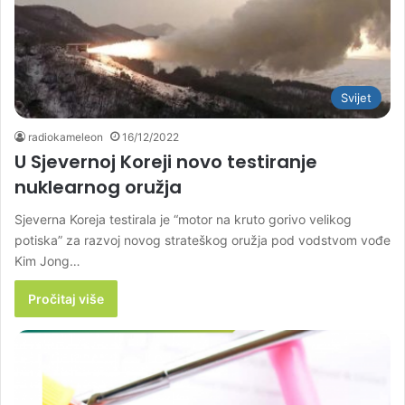
Svijet
radiokameleon
16/12/2022
U Sjevernoj Koreji novo testiranje
nuklearnog oružja
Sjeverna Koreja testirala je “motor na kruto gorivo velikog
potiska” za razvoj novog strateškog oružja pod vodstvom vođe
Kim Jong…
Pročitaj više