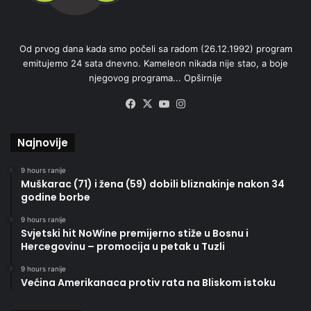
Od prvog dana kada smo počeli sa radom (26.12.1992) program
emitujemo 24 sata dnevno. Kameleon nikada nije stao, a boje
njegovog programa...
Opširnije
Facebook
X
YouTube
Instagram
Najnovije
9 hours ranije
Muškarac (71) i žena (59) dobili bliznakinje nakon 34
godine borbe
9 hours ranije
Svjetski hit NoWine premijerno stiže u Bosnu i
Hercegovinu – promocija u petak u Tuzli
9 hours ranije
Većina Amerikanaca protiv rata na Bliskom istoku