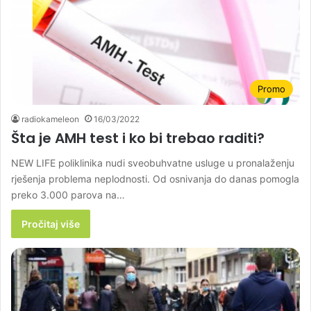
Promo
radiokameleon
16/03/2022
Šta je AMH test i ko bi trebao raditi?
NEW LIFE poliklinika nudi sveobuhvatne usluge u pronalaženju
rješenja problema neplodnosti. Od osnivanja do danas pomogla
preko 3.000 parova na…
Pročitaj više