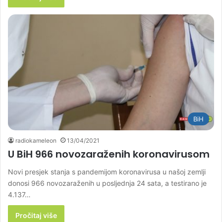
BiH
radiokameleon
13/04/2021
U BiH 966 novozaraženih koronavirusom
Novi presjek stanja s pandemijom koronavirusa u našoj zemlji
donosi 966 novozaraženih u posljednja 24 sata, a testirano je
4.137…
Pročitaj više