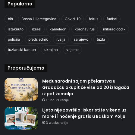
Popularno
bih
Bosna i Hercegovina
Covid-19
fokus
fudbal
istaknuto
izrael
kameleon
koronavirus
milorad dodik
policija
predsjednik
rusija
sarajevo
tuzla
tuzlanski kanton
ukrajina
vrijeme
Preporučujemo
Međunarodni sajam pčelarstva u
Gradačcu okupit će više od 20 izlagača
iz pet zemalja
13 hours ranije
Ljeto nije završilo: Iskoristite vikend uz
more i 1 noćenje gratis u Baškom Polju
3 weeks ranije