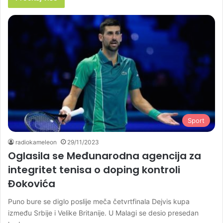
Sport
radiokameleon
29/11/2023
Oglasila se Međunarodna agencija za
integritet tenisa o doping kontroli
Đokovića
Puno bure se diglo poslije meča četvrtfinala Dejvis kupa
između Srbije i Velike Britanije. U Malagi se desio presedan