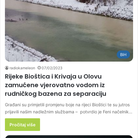
BiH
radiokameleon
07/02/2023
Rijeke Bioštica i Krivaja u Olovu
zamućene vjerovatno vodom iz
rudničkog bazena za separaciju
Građani su primjetili promjenu boje na rijeci Bioštici te su jutros
prijavili našim nadležnim službama – potvrdio je Feni načelnik…
Pročitaj više