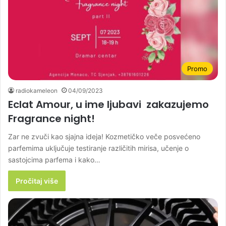
Promo
radiokameleon
04/09/2023
Eclat Amour, u ime ljubavi zakazujemo
Fragrance night!
Zar ne zvuči kao sjajna ideja! Kozmetičko veče posvećeno
parfemima uključuje testiranje različitih mirisa, učenje o
sastojcima parfema i kako…
Pročitaj više