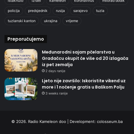
istaknuto
izrael
kameleon
koronavirus
milorad dodik
policija
predsjednik
rusija
sarajevo
tuzla
tuzlanski kanton
ukrajina
vrijeme
Preporučujemo
Međunarodni sajam pčelarstva u
Gradačcu okupit će više od 20 izlagača
iz pet zemalja
2 days ranije
Ljeto nije završilo: Iskoristite vikend uz
more i 1 noćenje gratis u Baškom Polju
3 weeks ranije
© 2026. Radio Kameleon doo | Development:
colosseum.ba