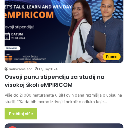
Promo
radiokameleon
17/04/2024
Osvoji punu stipendiju za studij na
visokoj školi eMPIRICOM
Više do 21000 maturanata u BiH ovih dana razmišlja o upisu na
studij. ““Kada bih morao izdvojiti nekoliko odluka koje…
Pročitaj više