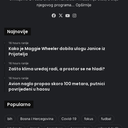
njegovog programa...
Opširnije
Facebook
X
YouTube
Instagram
Najnovije
16 hours ranije
Kako je Maggie Wheeler dobila ulogu Janice iz
Prijatelja
16 hours ranije
Zašto klima uređaj radi, a prostor se ne hladi?
16 hours ranije
Avion naglo propao skoro 100 metara, putnici
povrijeđeni u haosu
Popularno
bih
Bosna i Hercegovina
Covid-19
fokus
fudbal