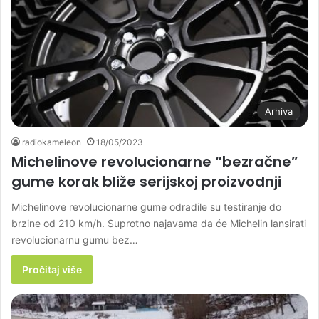
Arhiva
radiokameleon
18/05/2023
Michelinove revolucionarne “bezračne”
gume korak bliže serijskoj proizvodnji
Michelinove revolucionarne gume odradile su testiranje do
brzine od 210 km/h. Suprotno najavama da će Michelin lansirati
revolucionarnu gumu bez…
Pročitaj više