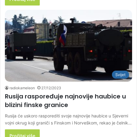
Svijet
radiokameleon
27/12/2023
Rusija raspoređuje najnovije haubice u
blizini finske granice
Rusija će uskoro rasporediti svoje najnovije haubice u Sjeverni
vojni okrug koji graniči s Finskom i Norveškom, rekao je čelnik…
Pročitaj više