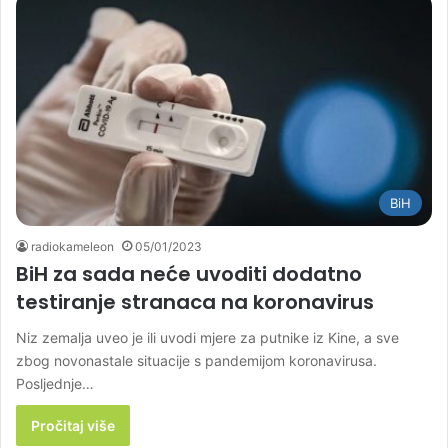
BiH
radiokameleon
05/01/2023
BiH za sada neće uvoditi dodatno
testiranje stranaca na koronavirus
Niz zemalja uveo je ili uvodi mjere za putnike iz Kine, a sve
zbog novonastale situacije s pandemijom koronavirusa.
Posljednje…
Pročitaj više