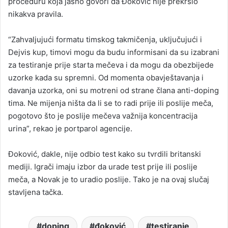
proceduru koja jasno govori da Đoković nije prekršio
nikakva pravila.
“Zahvaljujući formatu timskog takmičenja, uključujući i
Dejvis kup, timovi mogu da budu informisani da su izabrani
za testiranje prije starta mečeva i da mogu da obezbijede
uzorke kada su spremni. Od momenta obavještavanja i
davanja uzorka, oni su motreni od strane člana anti-doping
tima. Ne mijenja ništa da li se to radi prije ili poslije meča,
pogotovo što je poslije mečeva važnija koncentracija
urina”, rekao je portparol agencije.
Đoković, dakle, nije odbio test kako su tvrdili britanski
mediji. Igrači imaju izbor da urade test prije ili poslije
meča, a Novak je to uradio poslije. Tako je na ovaj slučaj
stavljena tačka.
doping
đoković
testiranje