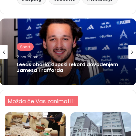
Sport
2 hours ranije
Leeds oborio klupski rekord dovođenjem
Jamesa Trafforda
Možda će Vas zanimati i: