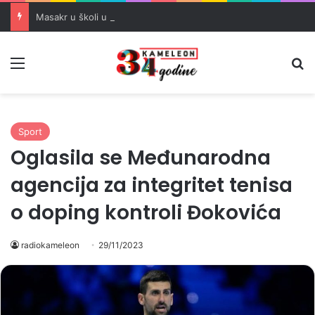
Masakr u školi u blizini Bangkoka: učenik ubio babu i dedu, pa pucao na nastavnike i đake
Meni
Pr
Sport
Oglasila se Međunarodna
agencija za integritet tenisa
o doping kontroli Đokovića
radiokameleon
29/11/2023