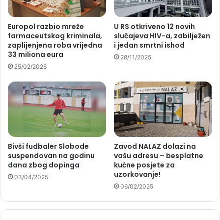
Europol razbio mreže
U RS otkriveno 12 novih
farmaceutskog kriminala,
slučajeva HIV-a, zabilježen
zaplijenjena roba vrijedna
i jedan smrtni ishod
33 miliona eura
28/11/2025
25/02/2026
Bivši fudbaler Slobode
Zavod NALAZ dolazi na
suspendovan na godinu
vašu adresu – besplatne
dana zbog dopinga
kućne posjete za
uzorkovanje!
03/04/2025
06/02/2025