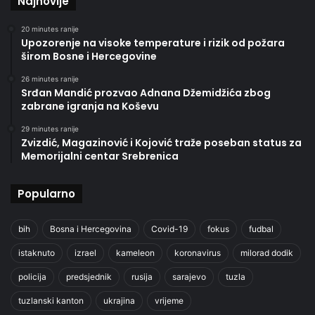
Najnovije
20 minutes ranije
Upozorenje na visoke temperature i rizik od požara
širom Bosne i Hercegovine
26 minutes ranije
Srđan Mandić prozvao Adnana Džemidžića zbog
zabrane igranja na Koševu
29 minutes ranije
Zvizdić, Magazinović i Kojović traže poseban status za
Memorijalni centar Srebrenica
Popularno
bih
Bosna i Hercegovina
Covid-19
fokus
fudbal
istaknuto
izrael
kameleon
koronavirus
milorad dodik
policija
predsjednik
rusija
sarajevo
tuzla
tuzlanski kanton
ukrajina
vrijeme