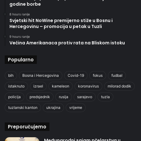
godine borbe
8 hours ranije
Svjetski hit NoWine premijerno stiže u Bosnu i
Hercegovinu – promocija u petak u Tuzli
9 hours ranije
Većina Amerikanaca protiv rata na Bliskom istoku
Popularno
bih
Bosna i Hercegovina
Covid-19
fokus
fudbal
istaknuto
izrael
kameleon
koronavirus
milorad dodik
policija
predsjednik
rusija
sarajevo
tuzla
tuzlanski kanton
ukrajina
vrijeme
Preporučujemo
Međunarodni sajam pčelarstva u