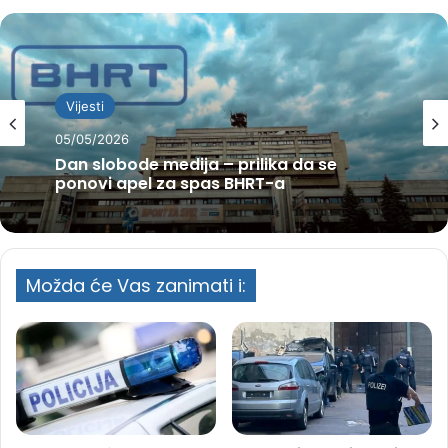
Vijesti
05/05/2026
Dan slobode medija – prilika da se
ponovi apel za spas BHRT-a
Možda će Vas zanimati i: