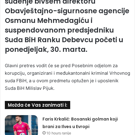
suđenje bivšem direktoru
Obavještajno-sigurnosne agencije
Osmanu Mehmedagiću i
suspendovanom predsjedniku
Suda BiH Ranku Debevcu početi u
ponedjeljak, 30. marta.
Glavni pretres vodit će se pred Posebnim odjelom za
korupciju, organizirani i međukantonalni kriminal Vrhovnog
suda FBiH, a u ovom predmetu optužen je i uposlenik
Suda BiH Milislav Pijuk.
Možda će Vas zanimati i:
Faris Krkalić: Bosanski golman koji
brani za Ilves u Evropi
10 hours ranije