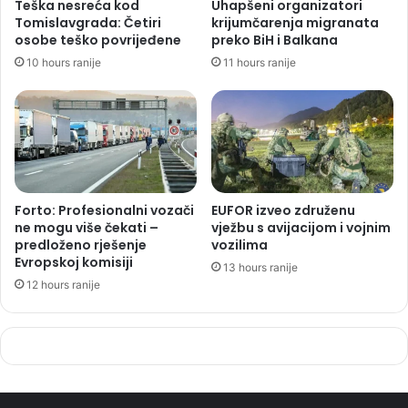
Teška nesreća kod
Uhapšeni organizatori
Tomislavgrada: Četiri
krijumčarenja migranata
osobe teško povrijeđene
preko BiH i Balkana
10 hours ranije
11 hours ranije
Forto: Profesionalni vozači
EUFOR izveo združenu
ne mogu više čekati –
vježbu s avijacijom i vojnim
predloženo rješenje
vozilima
Evropskoj komisiji
13 hours ranije
12 hours ranije