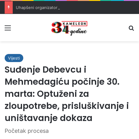
Uhapšeni organizatori krijumčarenja migranata preko BiH i Balkana
Meni
Pr
Vijesti
Suđenje Debevcu i
Mehmedagiću počinje 30.
marta: Optuženi za
zloupotrebe, prisluškivanje i
uništavanje dokaza
Početak procesa