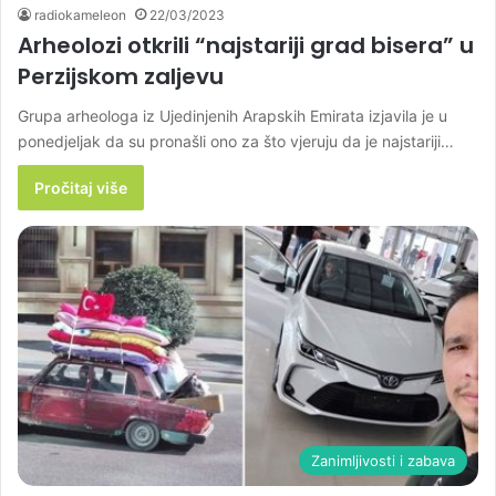
radiokameleon
22/03/2023
Arheolozi otkrili “najstariji grad bisera” u
Perzijskom zaljevu
Grupa arheologa iz Ujedinjenih Arapskih Emirata izjavila je u
ponedjeljak da su pronašli ono za što vjeruju da je najstariji…
Pročitaj više
Zanimljivosti i zabava