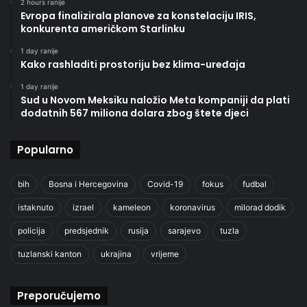
2 hours ranije
Evropa finalizirala planove za konstelaciju IRIS,
konkurenta američkom Starlinku
1 day ranije
Kako rashladiti prostoriju bez klima-uređaja
1 day ranije
Sud u Novom Meksiku naložio Meta kompaniji da plati
dodatnih 567 miliona dolara zbog štete djeci
Popularno
bih
Bosna i Hercegovina
Covid-19
fokus
fudbal
istaknuto
izrael
kameleon
koronavirus
milorad dodik
policija
predsjednik
rusija
sarajevo
tuzla
tuzlanski kanton
ukrajina
vrijeme
Preporučujemo