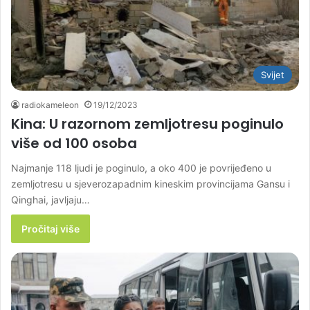
Svijet
radiokameleon
19/12/2023
Kina: U razornom zemljotresu poginulo
više od 100 osoba
Najmanje 118 ljudi je poginulo, a oko 400 je povrijeđeno u
zemljotresu u sjeverozapadnim kineskim provincijama Gansu i
Qinghai, javljaju…
Pročitaj više