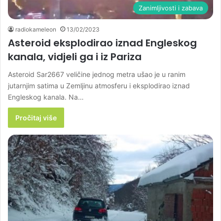
Zanimljivosti i zabava
radiokameleon
13/02/2023
Asteroid eksplodirao iznad Engleskog
kanala, vidjeli ga i iz Pariza
Asteroid Sar2667 veličine jednog metra ušao je u ranim
jutarnjim satima u Zemljinu atmosferu i eksplodirao iznad
Engleskog kanala. Na…
Pročitaj više