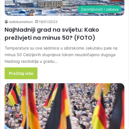
Zanimljivosti i zabava
radiokameleon
19/01/2023
Najhladniji grad na svijetu: Kako
preživjeti na minus 50? (FOTO)
Temperature su ove sedmice u sibirskome Jakutsku pale na
minus 50 Celzijevih stupnjeva tokom neuobičajeno dugoga
hladnog razdoblja u gradu…
Pročitaj više