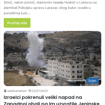
Sinoć, nakon ponoći, stanovnici naselja Huskići u Lukavcu su
alarmirali Policijsku upravu Lukavac zbog buke i svađe u
porodičnoj kući.…
Pročitaj više
Svijet
radiokameleon
03/07/2023
Izraelci pokrenuli veliki napad na
Zapadnoj obali pa im uzvratile Jeninske