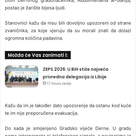
Dom Derninog gradonačelnika, Abdulmenama al-Gaitija,
postao je žarište bijesa ljudi.
Stanovnici kažu da nisu bili dovoljno upozoreni od strane
zvaničnika, za koje vjeruju da su morali znati da dolazi
ogromna količina padavina.
Možda će Vas zanimati i:
ZEPS 2026: U BiH stiže najveća
privredna delegacija iz Libije
17 hours ranije
Kažu da im je također dato upozorenje da ostanu kod kuće
te im nije preporučena evakuacija.
Do sada je smijenjeno Gradsko vijeće Derne. U gradu
nema internerneta ni telefonskog signala, a novinarima je