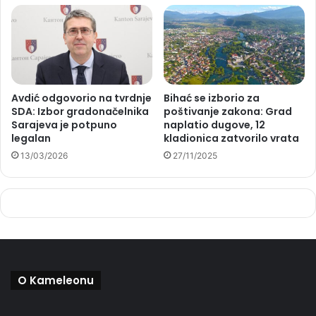
Avdić odgovorio na tvrdnje
Bihać se izborio za
SDA: Izbor gradonačelnika
poštivanje zakona: Grad
Sarajeva je potpuno
naplatio dugove, 12
legalan
kladionica zatvorilo vrata
13/03/2026
27/11/2025
O Kameleonu