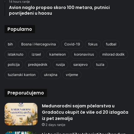
14 hours ranije
Avion naglo propao skoro 100 metara, putnici
povrijeđeni u haosu
Popularno
bih
Bosna i Hercegovina
Covid-19
fokus
fudbal
istaknuto
izrael
kameleon
koronavirus
milorad dodik
policija
predsjednik
rusija
sarajevo
tuzla
tuzlanski kanton
ukrajina
vrijeme
Preporučujemo
Međunarodni sajam pčelarstva u
Gradačcu okupit će više od 20 izlagača
iz pet zemalja
2 days ranije