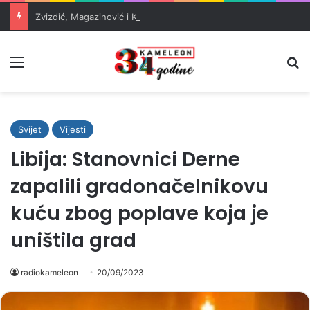
Zvizdić, Magazinović i Kojović traže poseban status za Memorijalni centar Srebrenica
Meni
Pr
Svijet
Vijesti
Libija: Stanovnici Derne
zapalili gradonačelnikovu
kuću zbog poplave koja je
uništila grad
radiokameleon
20/09/2023