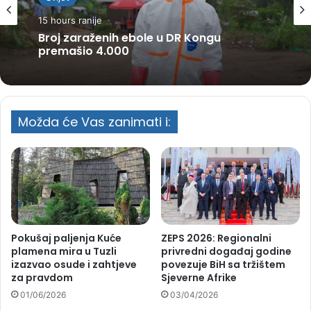
15 hours ranije
Broj zaraženih ebole u DR Kongu
premašio 4.000
Možda će Vas zanimati i:
Pokušaj paljenja Kuće
ZEPS 2026: Regionalni
plamena mira u Tuzli
privredni događaj godine
izazvao osude i zahtjeve
povezuje BiH sa tržištem
za pravdom
Sjeverne Afrike
01/06/2026
03/04/2026