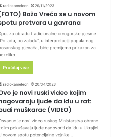
radiokameleon
29/11/2023
(FOTO) Božo Vrećo se u novom
spotu pretvara u gavrana
Spot za obradu tradicionalne crnogorske pjesme
“Po ladu, po zaladu”, u interpretaciji popularnog
bosanskog pjevača, biće premijerno prikazan za
nekoliko…
Pročitaj više
radiokameleon
20/04/2023
Ovo je novi ruski video kojim
nagovaraju ljude da idu u rat:
budi muškarac (VIDEO)
Osvanuo je novi video ruskog Ministarstva obrane
kojim pokušavaju ljude nagovoriti da idu u Ukrajini.
U novom spotu potencijalne vojnike…