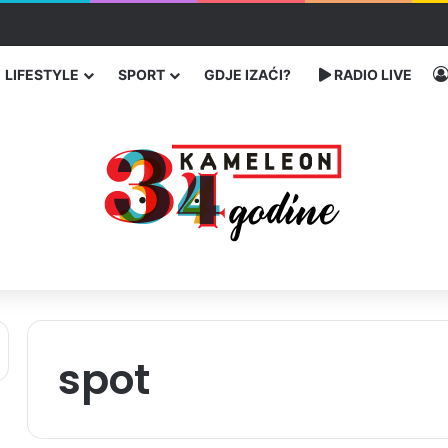
traže poseban status za Memorijalni centar Srebrenica
LIFESTYLE
SPORT
GDJE IZAĆI?
RADIO LIVE
spot