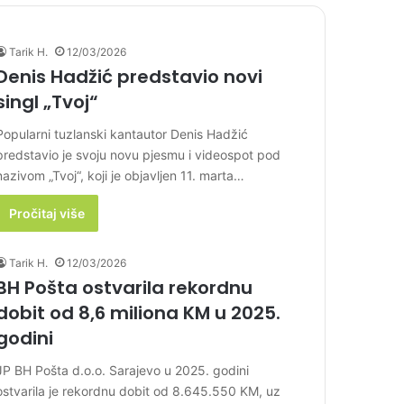
Tarik H.
12/03/2026
Denis Hadžić predstavio novi
singl „Tvoj“
Popularni tuzlanski kantautor Denis Hadžić
predstavio je svoju novu pjesmu i videospot pod
nazivom „Tvoj“, koji je objavljen 11. marta…
Pročitaj više
Tarik H.
12/03/2026
BH Pošta ostvarila rekordnu
dobit od 8,6 miliona KM u 2025.
godini
JP BH Pošta d.o.o. Sarajevo u 2025. godini
ostvarila je rekordnu dobit od 8.645.550 KM, uz