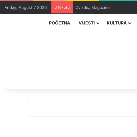
Friday, August 7 2026
U fokusu
Zvizdić, Magazinović i Kojović 
POČETNA
VIJESTI
KULTURA