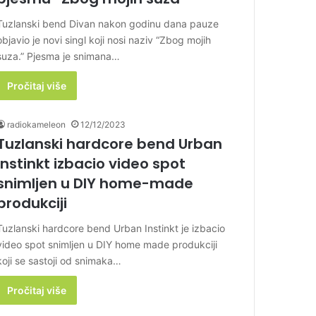
Tuzlanski bend Divan nakon godinu dana pauze
objavio je novi singl koji nosi naziv “Zbog mojih
suza.” Pjesma je snimana…
Pročitaj više
radiokameleon
12/12/2023
Tuzlanski hardcore bend Urban
Instinkt izbacio video spot
snimljen u DIY home-made
produkciji
Tuzlanski hardcore bend Urban Instinkt je izbacio
video spot snimljen u DIY home made produkciji
koji se sastoji od snimaka…
Pročitaj više