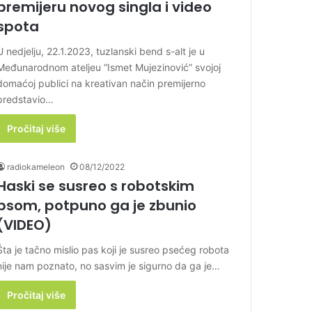
premijeru novog singla i video
spota
U nedjelju, 22.1.2023, tuzlanski bend s-alt je u
Međunarodnom ateljeu “Ismet Mujezinović” svojoj
domaćoj publici na kreativan način premijerno
predstavio…
Pročitaj više
radiokameleon
08/12/2022
Haski se susreo s robotskim
psom, potpuno ga je zbunio
(VIDEO)
Šta je tačno mislio pas koji je susreo psećeg robota
nije nam poznato, no sasvim je sigurno da ga je…
Pročitaj više