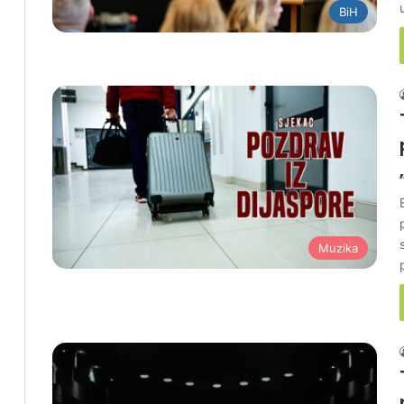
BiH
Muzika