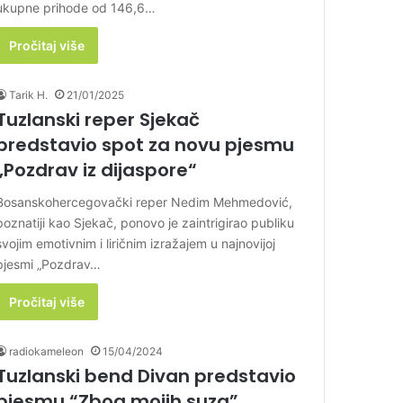
ukupne prihode od 146,6…
Pročitaj više
Tarik H.
21/01/2025
Tuzlanski reper Sjekač
predstavio spot za novu pjesmu
„Pozdrav iz dijaspore“
Bosanskohercegovački reper Nedim Mehmedović,
poznatiji kao Sjekač, ponovo je zaintrigirao publiku
svojim emotivnim i liričnim izražajem u najnovijoj
pjesmi „Pozdrav…
Pročitaj više
radiokameleon
15/04/2024
Tuzlanski bend Divan predstavio
pjesmu “Zbog mojih suza”