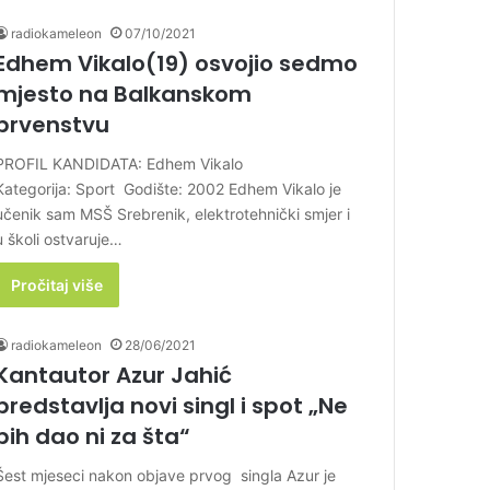
radiokameleon
07/10/2021
Edhem Vikalo(19) osvojio sedmo
mjesto na Balkanskom
prvenstvu
PROFIL KANDIDATA: Edhem Vikalo
Kategorija: Sport Godište: 2002 Edhem Vikalo je
učenik sam MSŠ Srebrenik, elektrotehnički smjer i
u školi ostvaruje…
Pročitaj više
radiokameleon
28/06/2021
Kantautor Azur Jahić
predstavlja novi singl i spot „Ne
bih dao ni za šta“
Šest mjeseci nakon objave prvog singla Azur je