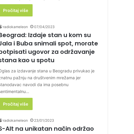
Pročitaj više
radiokameleon
07/04/2023
Beograd: Izdaje stan u kom su
Jala i Buba snimali spot, morate
potpisati ugovor za održavanje
stana kao u spotu
Oglas za izdavanje stana u Beogradu privukao je
znatnu pažnju na društvenim mrežama jer
stanodavac navodi da ima posebnu
sentimentalnu…
Pročitaj više
radiokameleon
23/01/2023
S-Alt na unikatan način održao