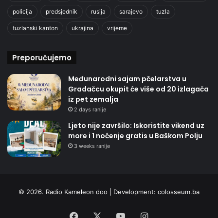
policija
predsjednik
rusija
sarajevo
tuzla
tuzlanski kanton
ukrajina
vrijeme
Preporučujemo
Međunarodni sajam pčelarstva u
Gradačcu okupit će više od 20 izlagača
iz pet zemalja
2 days ranije
Ljeto nije završilo: Iskoristite vikend uz
more i 1 noćenje gratis u Baškom Polju
3 weeks ranije
© 2026. Radio Kameleon doo | Development:
colosseum.ba
Facebook
X
YouTube
Instagram