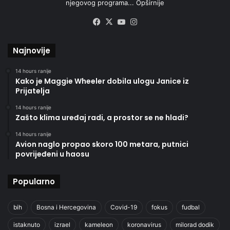
njegovog programa...
Opširnije
Facebook
X
YouTube
Instagram
Najnovije
14 hours ranije
Kako je Maggie Wheeler dobila ulogu Janice iz
Prijatelja
14 hours ranije
Zašto klima uređaj radi, a prostor se ne hladi?
14 hours ranije
Avion naglo propao skoro 100 metara, putnici
povrijeđeni u haosu
Popularno
bih
Bosna i Hercegovina
Covid-19
fokus
fudbal
istaknuto
izrael
kameleon
koronavirus
milorad dodik