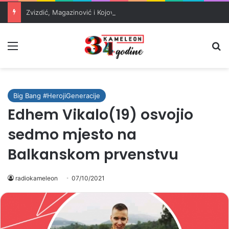
Zvizdić, Magazinović i Kojović traže poseban status za Memorijalni centar Srebrenica
Meni
Pr
Big Bang #HerojiGeneracije
Edhem Vikalo(19) osvojio
sedmo mjesto na
Balkanskom prvenstvu
radiokameleon
07/10/2021