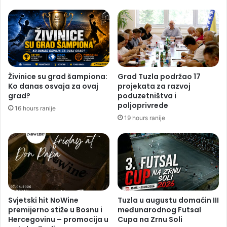
Živinice su grad šampiona:
Grad Tuzla podržao 17
Ko danas osvaja za ovaj
projekata za razvoj
grad?
poduzetništva i
poljoprivrede
16 hours ranije
19 hours ranije
Svjetski hit NoWine
Tuzla u augustu domaćin III
premijerno stiže u Bosnu i
međunarodnog Futsal
Hercegovinu – promocija u
Cupa na Zrnu Soli