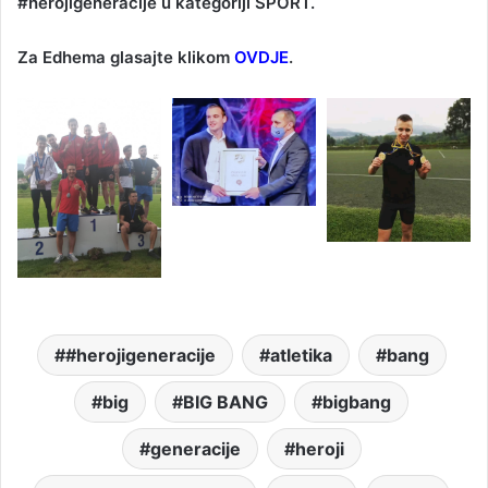
#herojigeneracije u kategoriji SPORT.
Za Edhema glasajte klikom
OVDJE
.
#herojigeneracije
atletika
bang
big
BIG BANG
bigbang
generacije
heroji