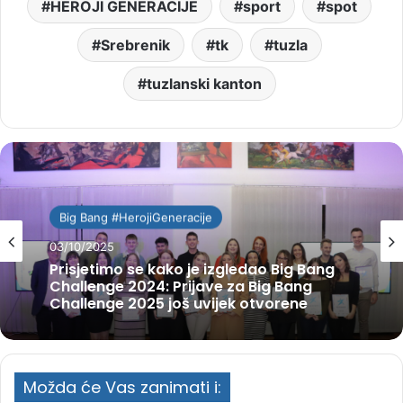
HEROJI GENERACIJE
sport
spot
Srebrenik
tk
tuzla
tuzlanski kanton
Big Bang #HerojiGeneracije
03/10/2025
Prisjetimo se kako je izgledao Big Bang
Challenge 2024: Prijave za Big Bang
Challenge 2025 još uvijek otvorene
Možda će Vas zanimati i: