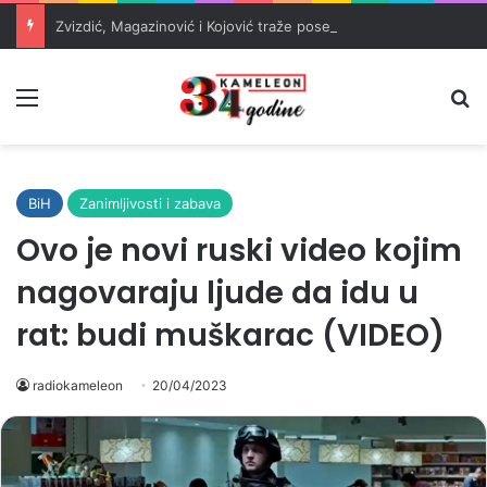
Zvizdić, Magazinović i Kojović traže poseban status za Memorijalni centar Srebrenica
Meni
Pr
BiH
Zanimljivosti i zabava
Ovo je novi ruski video kojim
nagovaraju ljude da idu u
rat: budi muškarac (VIDEO)
radiokameleon
20/04/2023