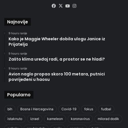
Facebook
X
YouTube
Instagram
Najnovije
9 hours ranije
Kako je Maggie Wheeler dobila ulogu Janice iz
Prijatelja
9 hours ranije
Zašto klima uređaj radi, a prostor se ne hladi?
9 hours ranije
Avion naglo propao skoro 100 metara, putnici
povrijeđeni u haosu
Popularno
bih
Bosna i Hercegovina
Covid-19
fokus
fudbal
istaknuto
izrael
kameleon
koronavirus
milorad dodik