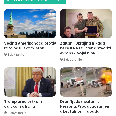
Većina Amerikanaca protiv
Zalužni: Ukrajina nikada
rata na Bliskom istoku
neće u NATO, treba stvoriti
evropski vojni blok
1 day ranije
2 days ranije
Tramp pred teškom
Dron ‘ljudski safari’ u
odlukom o Iranu
Hersonu: Prodavac ranjen
u brutalnom napadu
3 days ranije