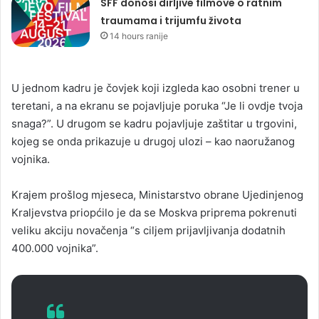
SFF donosi dirljive filmove o ratnim
traumama i trijumfu života
14 hours ranije
U jednom kadru je čovjek koji izgleda kao osobni trener u
teretani, a na ekranu se pojavljuje poruka “Je li ovdje tvoja
snaga?”. U drugom se kadru pojavljuje zaštitar u trgovini,
kojeg se onda prikazuje u drugoj ulozi – kao naoružanog
vojnika.
Krajem prošlog mjeseca, Ministarstvo obrane Ujedinjenog
Kraljevstva priopćilo je da se Moskva priprema pokrenuti
veliku akciju novačenja “s ciljem prijavljivanja dodatnih
400.000 vojnika”.