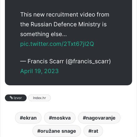
This new recruitment video from
the Russian Defence Ministry is
something else…
pic.twitter.com/2Txt67jI2Q
— Francis Scarr (@francis_scarr)
April 19, 2023
Izvor
Index.hr
ekran
moskva
nagovaranje
oružane snage
rat