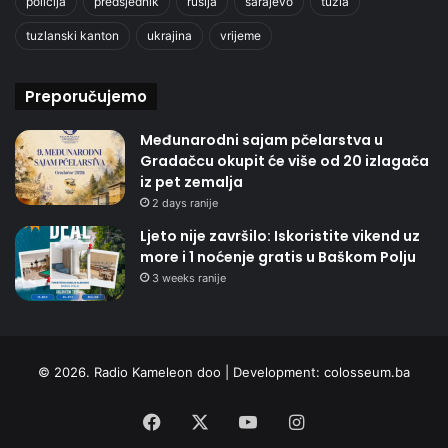
policija
predsjednik
rusija
sarajevo
tuzla
tuzlanski kanton
ukrajina
vrijeme
Preporučujemo
Međunarodni sajam pčelarstva u
Gradačcu okupit će više od 20 izlagača
iz pet zemalja
2 days ranije
Ljeto nije završilo: Iskoristite vikend uz
more i 1 noćenje gratis u Baškom Polju
3 weeks ranije
© 2026. Radio Kameleon doo | Development:
colosseum.ba
Facebook
X
YouTube
Instagram