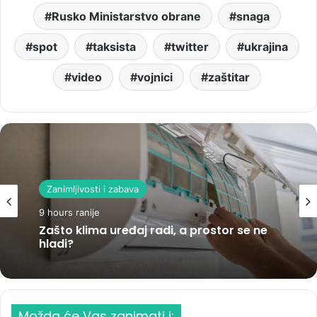
Rusko Ministarstvo obrane
snaga
spot
taksista
twitter
ukrajina
video
vojnici
zaštitar
Zanimljivosti i zabava
9 hours ranije
Zašto klima uređaj radi, a prostor se ne
hladi?
Možda će Vas zanimati i: