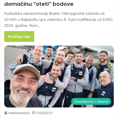
domaćinu “oteti” bodove
Fudbalska reprezentacija Bosne i Hercegovine večeras od
20:45h u Rejkjaviku igra utakmicu 6. kola kvalifikacija za EURO
2024. godine. Novi…
Pročitaj više
Zanimljivosti i zabava
radiokameleon
11/08/2023