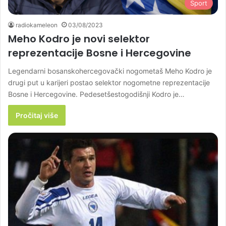
Sport
radiokameleon
03/08/2023
Meho Kodro je novi selektor
reprezentacije Bosne i Hercegovine
Legendarni bosanskohercegovački nogometaš Meho Kodro je
drugi put u karijeri postao selektor nogometne reprezentacije
Bosne i Hercegovine. Pedesetšestogodišnji Kodro je…
Pročitaj više