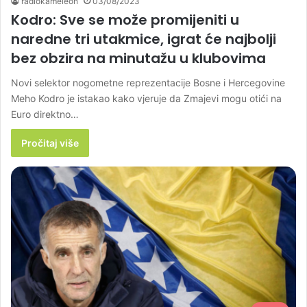
radiokameleon
03/08/2023
Kodro: Sve se može promijeniti u
naredne tri utakmice, igrat će najbolji
bez obzira na minutažu u klubovima
Novi selektor nogometne reprezentacije Bosne i Hercegovine
Meho Kodro je istakao kako vjeruje da Zmajevi mogu otići na
Euro direktno…
Pročitaj više