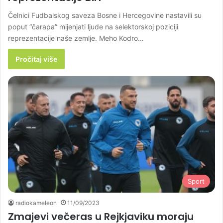
Čelnici Fudbalskog saveza Bosne i Hercegovine nastavili su
poput “čarapa” mijenjati ljude na selektorskoj poziciji
reprezentacije naše zemlje. Meho Kodro…
Pročitaj više
Sport
radiokameleon
11/09/2023
Zmajevi večeras u Rejkjaviku moraju