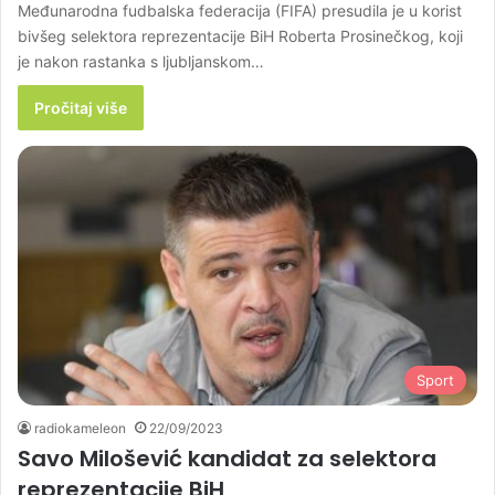
Međunarodna fudbalska federacija (FIFA) presudila je u korist
bivšeg selektora reprezentacije BiH Roberta Prosinečkog, koji
je nakon rastanka s ljubljanskom…
Pročitaj više
Sport
radiokameleon
22/09/2023
Savo Milošević kandidat za selektora
reprezentacije BiH