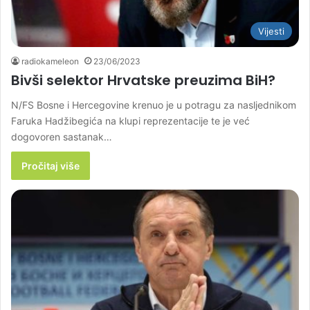
Vijesti
radiokameleon
23/06/2023
Bivši selektor Hrvatske preuzima BiH?
N/FS Bosne i Hercegovine krenuo je u potragu za nasljednikom
Faruka Hadžibegića na klupi reprezentacije te je već
dogovoren sastanak…
Pročitaj više