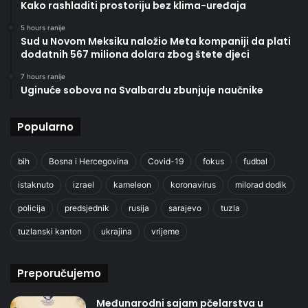
Kako rashladiti prostoriju bez klima-uređaja
5 hours ranije
Sud u Novom Meksiku naložio Meta kompaniji da plati
dodatnih 567 miliona dolara zbog štete djeci
7 hours ranije
Uginuće sobova na Svalbardu zbunjuje naučnike
Popularno
bih
Bosna i Hercegovina
Covid-19
fokus
fudbal
istaknuto
izrael
kameleon
koronavirus
milorad dodik
policija
predsjednik
rusija
sarajevo
tuzla
tuzlanski kanton
ukrajina
vrijeme
Preporučujemo
Međunarodni sajam pčelarstva u