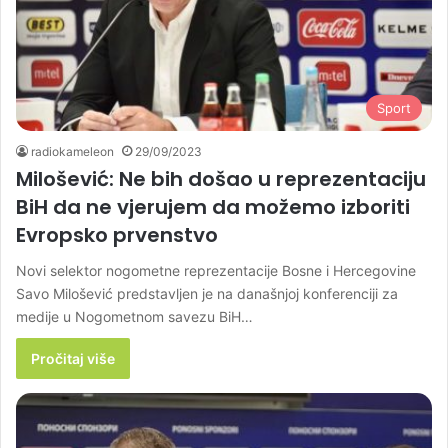
Sport
radiokameleon
29/09/2023
Milošević: Ne bih došao u reprezentaciju
BiH da ne vjerujem da možemo izboriti
Evropsko prvenstvo
Novi selektor nogometne reprezentacije Bosne i Hercegovine
Savo Milošević predstavljen je na današnjoj konferenciji za
medije u Nogometnom savezu BiH…
Pročitaj više