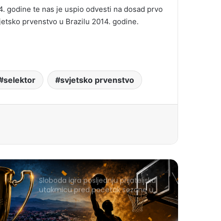
 godine te nas je uspio odvesti na dosad prvo
Svjetsko prvenstvo u Brazilu 2014. godine.
selektor
svjetsko prvenstvo
Sloboda igra posljednju prijateljsku
utakmicu pred početak sezone u
Gračanici