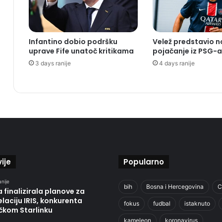
Infantino dobio podršku
Velež predstavio 
uprave Fife unatoč kritikama
pojačanje iz PSG-a
3 days ranije
4 days ranije
ije
Popularno
anije
bih
Bosna i Hercegovina
C
 finalizirala planove za
laciju IRIS, konkurenta
fokus
fudbal
istaknuto
čkom Starlinku
kameleon
koronavirus