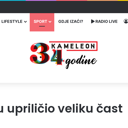
 traže poseban status za Memorijalni centar Srebrenica
LIFESTYLE
SPORT
GDJE IZAĆI?
RADIO LIVE
 upriličio veliku čast