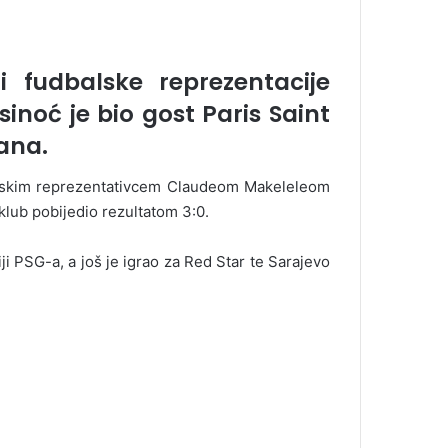
iji fudbalske reprezentacije
inoć je bio gost Paris Saint
ana.
cuskim reprezentativcem Claudeom Makeleleom
 klub pobijedio rezultatom 3:0.
ji PSG-a, a još je igrao za Red Star te Sarajevo