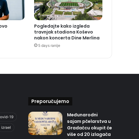
novo
Pogledajte kako izgleda
travnjak stadiona Koševo
nakon koncerta Dine Merlina
5 days ranije
Preporučujemo
Međunarodni
ovid-19
sajam pčelarstva u
Gradačcu okupit će
izrael
više od 20 izlagača