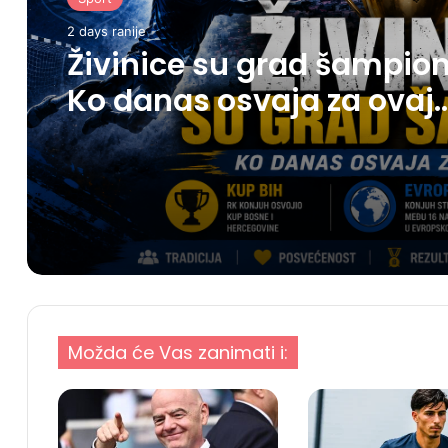
2 days ranije
Živinice su grad šampion
Ko danas osvaja za ovaj
grad?
Možda će Vas zanimati i: