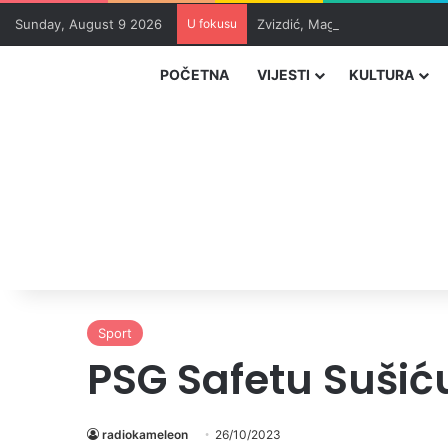
Sunday, August 9 2026
U fokusu
Zvizdić, Magazinović i Kojović
POČETNA
VIJESTI
KULTURA
Sport
PSG Safetu Sušiću
radiokameleon
26/10/2023