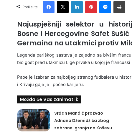
Facebook
X
LinkedIn
Pinterest
Messenger
Print
Podijelite
Najuspješniji selektor u histor
Bosne i Hercegovine Safet Sušić s
Germaina na utakmici protiv Mil
Legenda pariškog sastava je zajedno sa bivšim fran
bio gost pred utakmicu Lige prvaka u kojoj je francuski
Pape je izabran za najboljeg stranog fudbalera u histori
i Krivaju gdje je i počeo karijeru.
Možda će Vas zanimati i:
Srđan Mandić prozvao
Adnana Džemidžića zbog
zabrane igranja na Koševu