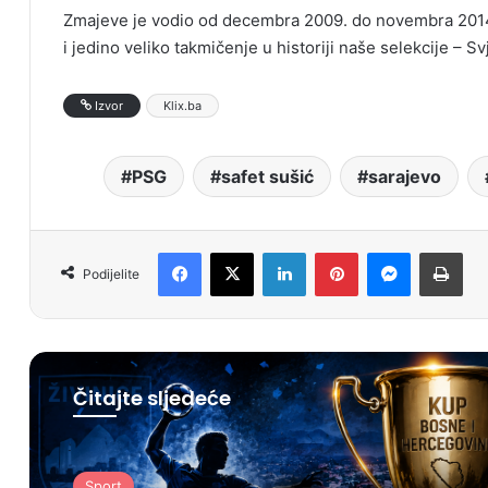
Zmajeve je vodio od decembra 2009. do novembra 2014.
i jedino veliko takmičenje u historiji naše selekcije – 
Izvor
Klix.ba
PSG
safet sušić
sarajevo
Facebook
X
LinkedIn
Pinterest
Messenger
Print
Podijelite
Čitajte sljedeće
Sport