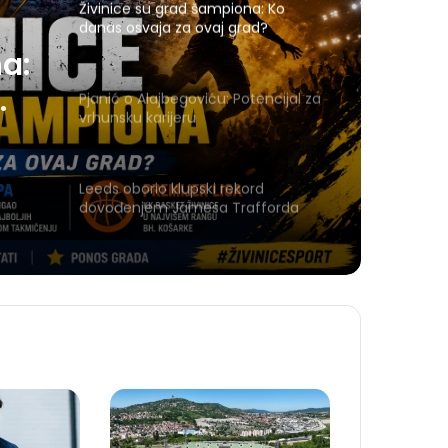
Živinice su grad šampiona: Ko
danas osvaja za ovaj grad?
a:
Pjanić o Alajbegoviću: Potencijal za
vrhunsku karijeru
Leeds oborio klupski rekord
dovođenjem Jamesa Trafforda