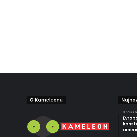
O Kameleonu
Najnov
3 hours r
Evropa
konste
ameri