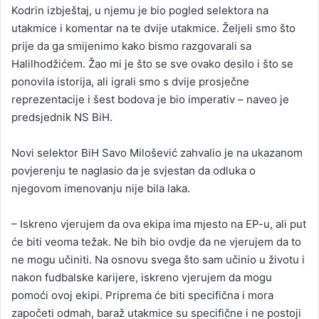
Kodrin izbještaj, u njemu je bio pogled selektora na
utakmice i komentar na te dvije utakmice. Željeli smo što
prije da ga smijenimo kako bismo razgovarali sa
Halilhodžićem. Žao mi je što se sve ovako desilo i što se
ponovila istorija, ali igrali smo s dvije prosječne
reprezentacije i šest bodova je bio imperativ – naveo je
predsjednik NS BiH.
Novi selektor BiH Savo Milošević zahvalio je na ukazanom
povjerenju te naglasio da je svjestan da odluka o
njegovom imenovanju nije bila laka.
– Iskreno vjerujem da ova ekipa ima mjesto na EP-u, ali put
će biti veoma težak. Ne bih bio ovdje da ne vjerujem da to
ne mogu učiniti. Na osnovu svega što sam učinio u životu i
nakon fudbalske karijere, iskreno vjerujem da mogu
pomoći ovoj ekipi. Priprema će biti specifična i mora
započeti odmah, baraž utakmice su specifične i ne postoji