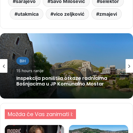
sarajevo
Savo Milošević
selektor
utakmica
vico zeljković
zmajevi
BiH
15 hours ranije
Inspekcija poništila otkaze radnicima
Bošnjacima u JP Komunalno Mostar
Možda će Vas zanimati i: