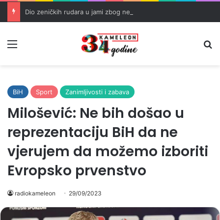
Dio zeničkih rudara u jami zbog neisplaćenih plata i problema sa zdravstvenim knjižicama
Meni
Pr
BiH
Sport
Zanimljivosti i zabava
Milošević: Ne bih došao u
reprezentaciju BiH da ne
vjerujem da možemo izboriti
Evropsko prvenstvo
radiokameleon
29/09/2023