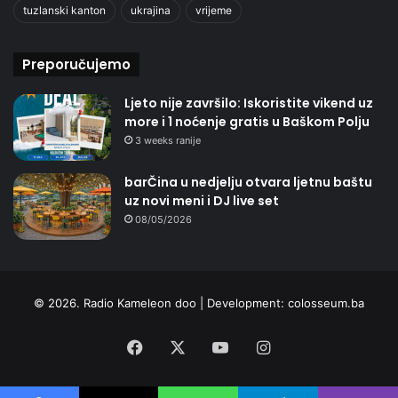
tuzlanski kanton
ukrajina
vrijeme
Preporučujemo
Ljeto nije završilo: Iskoristite vikend uz
more i 1 noćenje gratis u Baškom Polju
3 weeks ranije
barČina u nedjelju otvara ljetnu baštu
uz novi meni i DJ live set
08/05/2026
© 2026. Radio Kameleon doo | Development:
colosseum.ba
Facebook
X
YouTube
Instagram