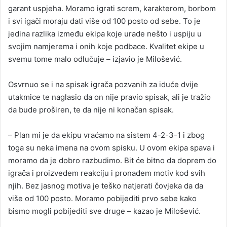
garant uspjeha. Moramo igrati screm, karakterom, borbom
i svi igači moraju dati više od 100 posto od sebe. To je
jedina razlika između ekipa koje urade nešto i uspiju u
svojim namjerema i onih koje podbace. Kvalitet ekipe u
svemu tome malo odlučuje – izjavio je Milošević.
Osvrnuo se i na spisak igrača pozvanih za iduće dvije
utakmice te naglasio da on nije pravio spisak, ali je tražio
da bude proširen, te da nije ni konačan spisak.
– Plan mi je da ekipu vraćamo na sistem 4-2-3-1 i zbog
toga su neka imena na ovom spisku. U ovom ekipa spava i
moramo da je dobro razbudimo. Bit će bitno da doprem do
igrača i proizvedem reakciju i pronađem motiv kod svih
njih. Bez jasnog motiva je teško natjerati čovjeka da da
više od 100 posto. Moramo pobijediti prvo sebe kako
bismo mogli pobijediti sve druge – kazao je Milošević.