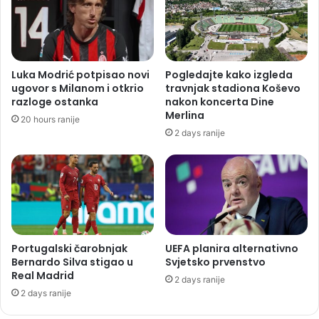
Luka Modrić potpisao novi
Pogledajte kako izgleda
ugovor s Milanom i otkrio
travnjak stadiona Koševo
razloge ostanka
nakon koncerta Dine
Merlina
20 hours ranije
2 days ranije
Portugalski čarobnjak
UEFA planira alternativno
Bernardo Silva stigao u
Svjetsko prvenstvo
Real Madrid
2 days ranije
2 days ranije