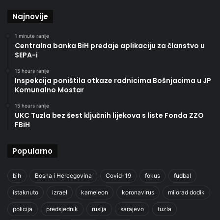
Najnovije
1 minute ranije
Centralna banka BiH predaje aplikaciju za članstvo u
SEPA-i
15 hours ranije
Inspekcija poništila otkaze radnicima Bošnjacima u JP
Komunalno Mostar
15 hours ranije
UKC Tuzla bez šest ključnih lijekova s liste Fonda ZZO
FBiH
Popularno
bih
Bosna i Hercegovina
Covid-19
fokus
fudbal
istaknuto
izrael
kameleon
koronavirus
milorad dodik
policija
predsjednik
rusija
sarajevo
tuzla