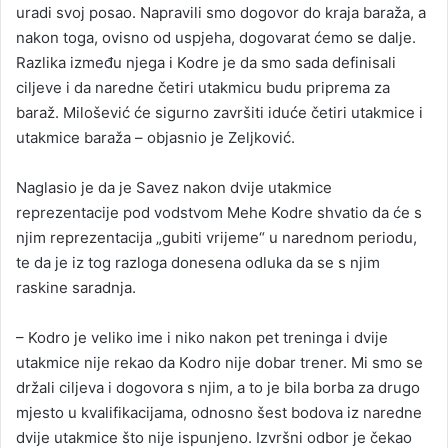
uradi svoj posao. Napravili smo dogovor do kraja baraža, a
nakon toga, ovisno od uspjeha, dogovarat ćemo se dalje.
Razlika između njega i Kodre je da smo sada definisali
ciljeve i da naredne četiri utakmicu budu priprema za
baraž. Milošević će sigurno završiti iduće četiri utakmice i
utakmice baraža – objasnio je Zeljković.
Naglasio je da je Savez nakon dvije utakmice
reprezentacije pod vodstvom Mehe Kodre shvatio da će s
njim reprezentacija „gubiti vrijeme“ u narednom periodu,
te da je iz tog razloga donesena odluka da se s njim
raskine saradnja.
– Kodro je veliko ime i niko nakon pet treninga i dvije
utakmice nije rekao da Kodro nije dobar trener. Mi smo se
držali ciljeva i dogovora s njim, a to je bila borba za drugo
mjesto u kvalifikacijama, odnosno šest bodova iz naredne
dvije utakmice što nije ispunjeno. Izvršni odbor je čekao