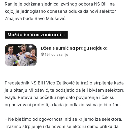
Ranije je održana sjednica Izvršnog odbora NS BiH na
kojoj je jednoglasno donesena odluka da novi selektor
Zmajeva bude Savo Milošević.
Možda će Vas zanimati i:
Dženis Burnić na pragu Hajduka
19 hours ranije
Predsjednik NS BiH Vico Zeljković je tražio strpljenje kada
je u pitanju Milošević, te podsjetio da je i bivšem selektoru
Ivaylu Petevu na početku nije dato povjerenje i čak su
organizovani protesti, a kada je odlazio svima je bilo žao.
– Ne bježimo od ogovornosti niti se krijemo iza selektora.
Tražimo strpljenje i da novom selektoru damo priliku da