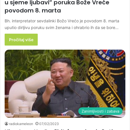
u sjeme ljubavi” poruka Bože Vreće
povodom 8. marta
Bh. interpretator sevdalinki Božo Vrećo je povodom 8. marta
uputio dirljivu poruku svim ženama i ohrabrio ih da se bore…
Pročitaj više
Zanimljivosti i zabava
radiokameleon
07/02/2023