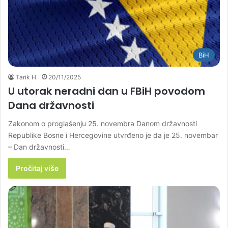
BiH
Tarik H.
20/11/2025
U utorak neradni dan u FBiH povodom
Dana državnosti
Zakonom o proglašenju 25. novembra Danom državnosti
Republike Bosne i Hercegovine utvrđeno je da je 25. novembar
– Dan državnosti…
Pročitaj više