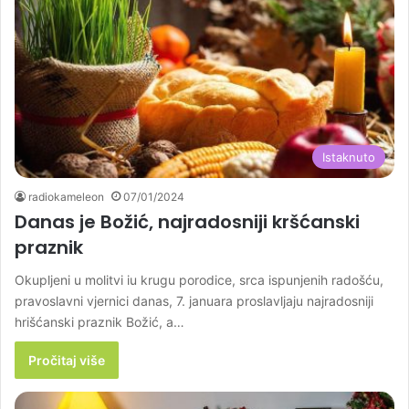
Istaknuto
radiokameleon
07/01/2024
Danas je Božić, najradosniji kršćanski
praznik
Okupljeni u molitvi iu krugu porodice, srca ispunjenih radošću,
pravoslavni vjernici danas, 7. januara proslavljaju najradosniji
hrišćanski praznik Božić, a…
Pročitaj više