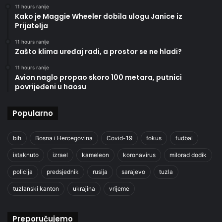
11 hours ranije
Kako je Maggie Wheeler dobila ulogu Janice iz
Prijatelja
11 hours ranije
Zašto klima uređaj radi, a prostor se ne hladi?
11 hours ranije
Avion naglo propao skoro 100 metara, putnici
povrijeđeni u haosu
Popularno
bih
Bosna i Hercegovina
Covid-19
fokus
fudbal
istaknuto
izrael
kameleon
koronavirus
milorad dodik
policija
predsjednik
rusija
sarajevo
tuzla
tuzlanski kanton
ukrajina
vrijeme
Preporučujemo