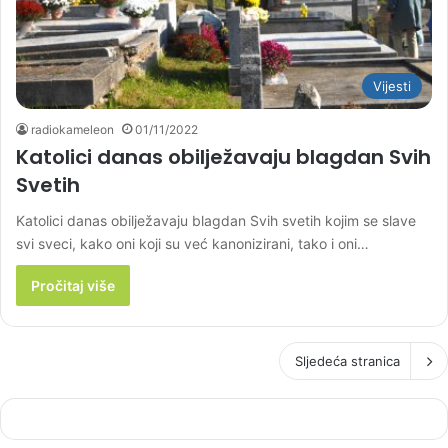
Vijesti
radiokameleon
01/11/2022
Katolici danas obilježavaju blagdan Svih
Svetih
Katolici danas obilježavaju blagdan Svih svetih kojim se slave
svi sveci, kako oni koji su već kanonizirani, tako i oni…
Pročitaj više
Sljedeća stranica