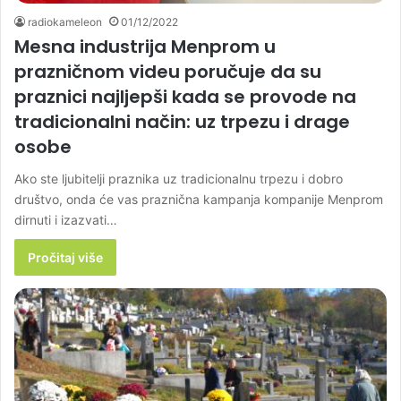
radiokameleon
01/12/2022
Mesna industrija Menprom u
prazničnom videu poručuje da su
praznici najljepši kada se provode na
tradicionalni način: uz trpezu i drage
osobe
Ako ste ljubitelji praznika uz tradicionalnu trpezu i dobro
društvo, onda će vas praznična kampanja kompanije Menprom
dirnuti i izazvati…
Pročitaj više