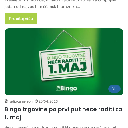
jedan od najvećih hrišćanskih praznika…
Pročitaj više
BiH
radiokameleon
25/04/2023
Bingo trgovine po prvi put neće raditi za
1. maj
Bingo najveći lanac trgovina u BiH objavio je da će 1. maj biti