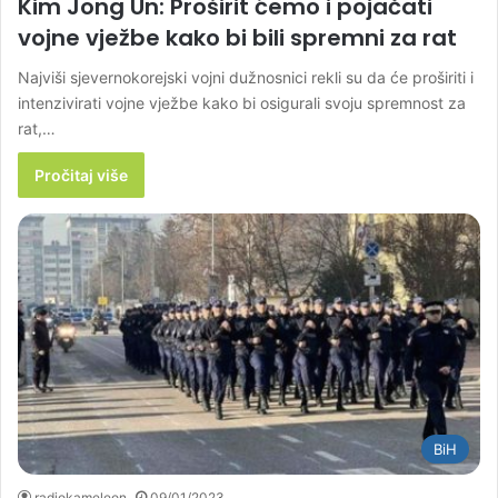
Kim Jong Un: Proširit ćemo i pojačati
vojne vježbe kako bi bili spremni za rat
Najviši sjevernokorejski vojni dužnosnici rekli su da će proširiti i
intenzivirati vojne vježbe kako bi osigurali svoju spremnost za
rat,…
Pročitaj više
BiH
radiokameleon
09/01/2023