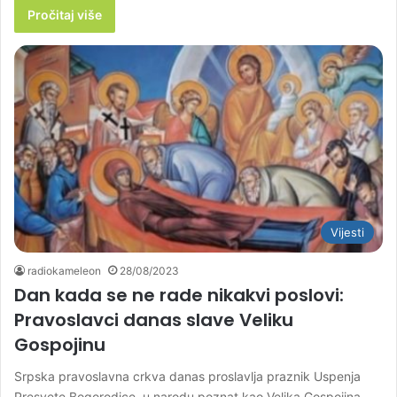
Pročitaj više
Vijesti
radiokameleon
28/08/2023
Dan kada se ne rade nikakvi poslovi:
Pravoslavci danas slave Veliku
Gospojinu
Srpska pravoslavna crkva danas proslavlja praznik Uspenja
Presvete Bogorodice, u narodu poznat kao Velika Gospojina,