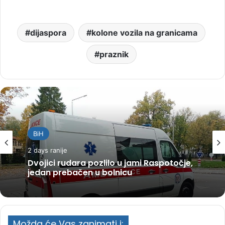
dijaspora
kolone vozila na granicama
praznik
BiH
2 days ranije
Dvojici rudara pozlilo u jami Raspotočje,
jedan prebačen u bolnicu
Možda će Vas zanimati i: