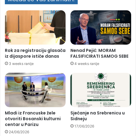
Rok za registraciju glasača
Nenad Pejić: MORAM
iz dijaspore ističe danas
FALSIFICIRATI SAMOG SEBE
3 weeks ranije
4 weeks ranije
Mladi iz Francuske žele
Sjećanje na Srebrenicu u
otvoriti Bosanski kulturni
Sidneju
centar u Parizu
17/06/2026
24/06/2026