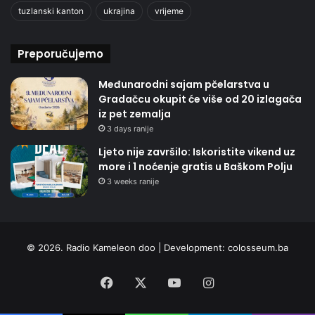
tuzlanski kanton
ukrajina
vrijeme
Preporučujemo
Međunarodni sajam pčelarstva u
Gradačcu okupit će više od 20 izlagača
iz pet zemalja
3 days ranije
Ljeto nije završilo: Iskoristite vikend uz
more i 1 noćenje gratis u Baškom Polju
3 weeks ranije
© 2026. Radio Kameleon doo | Development:
colosseum.ba
Facebook
X
YouTube
Instagram