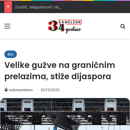
Zvizdić, Magazinović i Kojović traže poseban status za Memorijalni centar Srebrenica
Meni
Pr
BiH
Velike gužve na graničnim
prelazima, stiže dijaspora
radiokameleon
22/12/2023