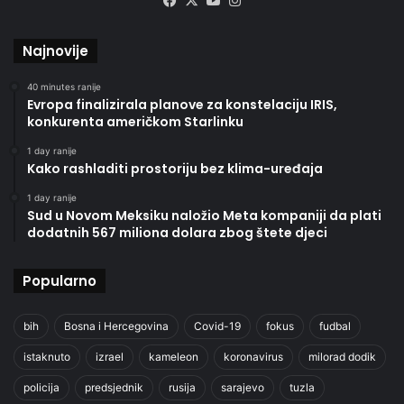
Facebook
X
YouTube
Instagram
Najnovije
40 minutes ranije
Evropa finalizirala planove za konstelaciju IRIS,
konkurenta američkom Starlinku
1 day ranije
Kako rashladiti prostoriju bez klima-uređaja
1 day ranije
Sud u Novom Meksiku naložio Meta kompaniji da plati
dodatnih 567 miliona dolara zbog štete djeci
Popularno
bih
Bosna i Hercegovina
Covid-19
fokus
fudbal
istaknuto
izrael
kameleon
koronavirus
milorad dodik
policija
predsjednik
rusija
sarajevo
tuzla