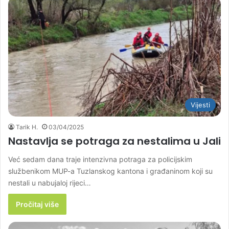
Vijesti
Tarik H.
03/04/2025
Nastavlja se potraga za nestalima u Jali
Već sedam dana traje intenzivna potraga za policijskim
službenikom MUP-a Tuzlanskog kantona i građaninom koji su
nestali u nabujaloj rijeci…
Pročitaj više