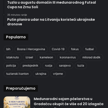
Tuzla u augustu domaćin III međunarodnog Futsal
Cupa na Zrnu Soli
35 minutes ranije
Putin planira udar na Litvaniju koristeći ukrajinske
dronove
Popularno
bih
Bosna i Hercegovina
Covid-19
fokus
fudbal
istaknuto
izrael
kameleon
koronavirus
milorad dodik
policija
predsjednik
rusija
sarajevo
tuzla
tuzlanski kanton
ukrajina
vrijeme
Preporučujemo
Međunarodni sajam pčelarstva u
Gradačcu okupit će više od 20 izlagača