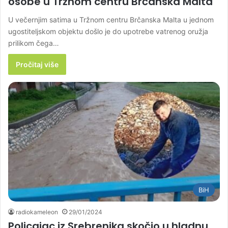
osobe u Tržnom centru Brčanska Malta
U večernjim satima u Tržnom centru Brčanska Malta u jednom
ugostiteljskom objektu došlo je do upotrebe vatrenog oružja
prilikom čega…
Pročitaj više
BiH
radiokameleon
29/01/2024
Policajac iz Srebrenika skočio u hladnu