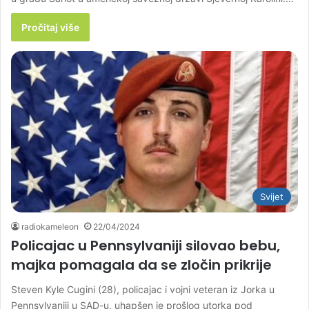
Pročitaj više
Svijet
radiokameleon
22/04/2024
Policajac u Pennsylvaniji silovao bebu,
majka pomagala da se zločin prikrije
Steven Kyle Cugini (28), policajac i vojni veteran iz Jorka u
Pennsylvaniji u SAD-u, uhapšen je prošlog utorka pod