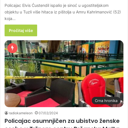
Policajac Elvis Ćustendil ispalio je sinoć u ugostiteljskom
objektu u Tuzli više hitaca iz pištolja u Amru Kahrimanović (52)
koja…
Pročitaj više
Crna hronika
radiokameleon
07/02/2024
Policajac osumnjičen za ubistvo ženske