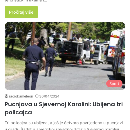
Pročitaj više
Sport
radiokameleon
30/04/2024
Pucnjava u Sjevernoj Karolini: Ubijena tri
policajca
Tri policajca su ubijena, a još je četvoro povrijeđeno u pucnjavi
u gradu Šarlot u američkoj saveznoj državi Sjevernoj Karolini.…