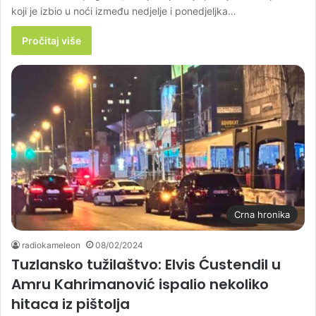
koji je izbio u noći između nedjelje i ponedjeljka…
Pročitaj više
Crna hronika
radiokameleon
08/02/2024
Tuzlansko tužilaštvo: Elvis Ćustendil u
Amru Kahrimanović ispalio nekoliko
hitaca iz pištolja