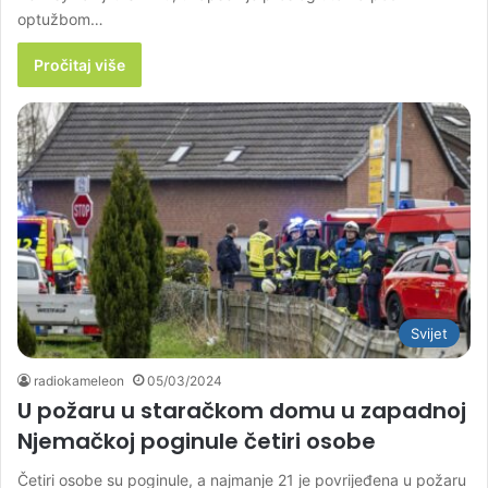
optužbom…
Pročitaj više
Svijet
radiokameleon
05/03/2024
U požaru u staračkom domu u zapadnoj
Njemačkoj poginule četiri osobe
Četiri osobe su poginule, a najmanje 21 je povrijeđena u požaru