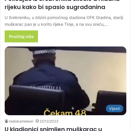
rijeku kako bi spasio sugrađanina
U Srebreniku, u blizini pomoćnog stadiona OFK Gradina, stariji
muškarac pao je u korito rijeke Tinje, a na svu sreću,…
Pročitaj više
Vijesti
radiokameleon
22/12/2023
U kladionici snimljen muškarac u