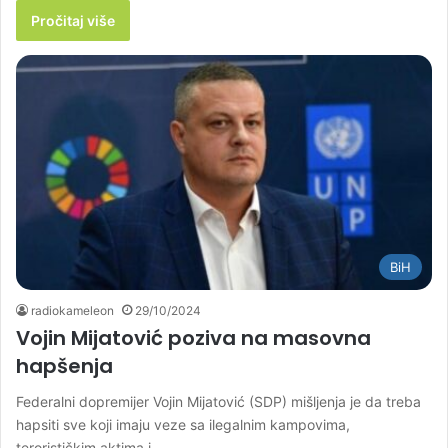
Pročitaj više
BiH
radiokameleon
29/10/2024
Vojin Mijatović poziva na masovna
hapšenja
Federalni dopremijer Vojin Mijatović (SDP) mišljenja je da treba
hapsiti sve koji imaju veze sa ilegalnim kampovima,
terorističkim aktima i…