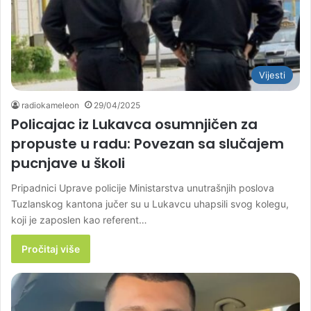
Vijesti
radiokameleon
29/04/2025
Policajac iz Lukavca osumnjičen za
propuste u radu: Povezan sa slučajem
pucnjave u školi
Pripadnici Uprave policije Ministarstva unutrašnjih poslova
Tuzlanskog kantona jučer su u Lukavcu uhapsili svog kolegu,
koji je zaposlen kao referent…
Pročitaj više