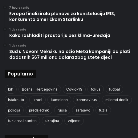
7 hours ranije
Evropa finalizirala planove za konstelaciju IRIS,
konkurenta američkom Starlinku
1 day ranije
Kako rashladiti prostoriju bez klima-uređaja
1 day ranije
Sud u Novom Meksiku naložio Meta kompaniji da plati
dodatnih 567 miliona dolara zbog štete djeci
Popularno
bih
Bosna i Hercegovina
Covid-19
fokus
fudbal
istaknuto
izrael
kameleon
koronavirus
milorad dodik
policija
predsjednik
rusija
sarajevo
tuzla
tuzlanski kanton
ukrajina
vrijeme