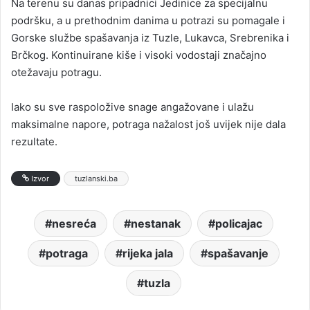
Na terenu su danas pripadnici Jedinice za specijalnu
podršku, a u prethodnim danima u potrazi su pomagale i
Gorske službe spašavanja iz Tuzle, Lukavca, Srebrenika i
Brčkog. Kontinuirane kiše i visoki vodostaji značajno
otežavaju potragu.
Iako su sve raspoložive snage angažovane i ulažu
maksimalne napore, potraga nažalost još uvijek nije dala
rezultate.
Izvor
tuzlanski.ba
nesreća
nestanak
policajac
potraga
rijeka jala
spašavanje
tuzla