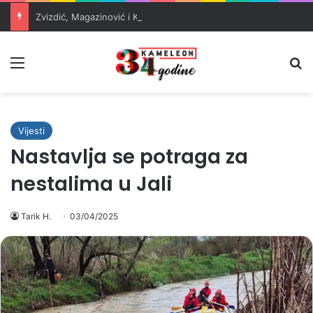
Zvizdić, Magazinović i Kojović traže poseban status za Memorijalni centar Srebrenica
Meni
Pr
Vijesti
Nastavlja se potraga za
nestalima u Jali
Tarik H.
03/04/2025