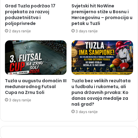
Grad Tuzla podržao 17
Svjetski hit NoWine
projekata za razvoj
premijerno stiže u Bosnu i
poduzetništva i
Hercegovinu – promocija u
poljoprivrede
petak u Tuzli
2 days ranije
3 days ranije
Tuzla u augustu domaćin III
Tuzla bez velikih rezultata
međunarodnog Futsal
u fudbalu i rukometu, ali
Cupa na Zrnu Soli
puna državnih prvaka: Ko
danas osvaja medalje za
3 days ranije
naš grad?
3 days ranije