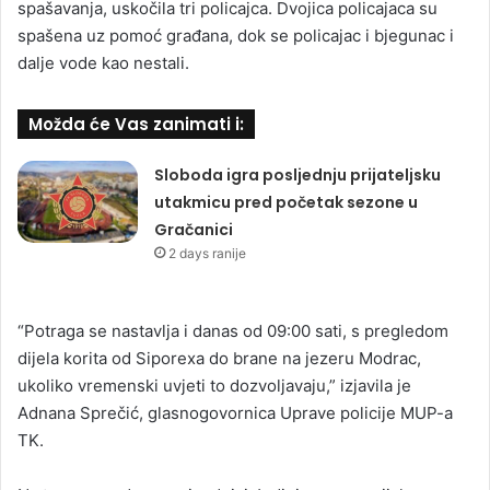
spašavanja, uskočila tri policajca. Dvojica policajaca su
spašena uz pomoć građana, dok se policajac i bjegunac i
dalje vode kao nestali.
Možda će Vas zanimati i:
Sloboda igra posljednju prijateljsku
utakmicu pred početak sezone u
Gračanici
2 days ranije
“Potraga se nastavlja i danas od 09:00 sati, s pregledom
dijela korita od Siporexa do brane na jezeru Modrac,
ukoliko vremenski uvjeti to dozvoljavaju,” izjavila je
Adnana Sprečić, glasnogovornica Uprave policije MUP-a
TK.