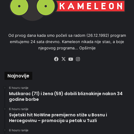
Od prvog dana kada smo počeli sa radom (26.12.1992) program
emitujemo 24 sata dnevno. Kameleon nikada nije stao, a boje
njegovog programa...
Opširnije
Facebook
X
YouTube
Instagram
Najnovije
6 hours ranije
Muškarac (71) i žena (59) dobili bliznakinje nakon 34
godine borbe
6 hours ranije
Svjetski hit NoWine premijerno stiže u Bosnu i
Hercegovinu – promocija u petak u Tuzli
6 hours ranije