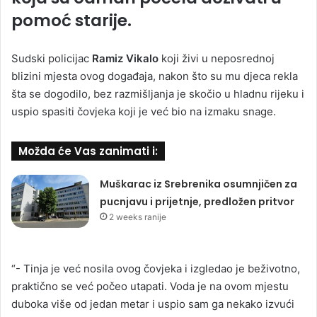
pomoć starije.
Sudski policijac
Ramiz Vikalo
koji živi u neposrednoj
blizini mjesta ovog događaja, nakon što su mu djeca rekla
šta se dogodilo, bez razmišljanja je skočio u hladnu rijeku i
uspio spasiti čovjeka koji je već bio na izmaku snage.
Možda će Vas zanimati i:
Muškarac iz Srebrenika osumnjičen za
pucnjavu i prijetnje, predložen pritvor
2 weeks ranije
“- Tinja je već nosila ovog čovjeka i izgledao je beživotno,
praktično se već počeo utapati. Voda je na ovom mjestu
duboka više od jedan metar i uspio sam ga nekako izvući