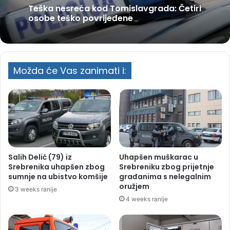
Teška nesreća kod Tomislavgrada: Četiri
osobe teško povrijeđene
Možda će Vas zanimati i:
Salih Delić (79) iz
Uhapšen muškarac u
Srebrenika uhapšen zbog
Srebreniku zbog prijetnje
sumnje na ubistvo komšije
građanima s nelegalnim
oružjem
3 weeks ranije
4 weeks ranije