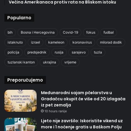
Većina Amerikanaca protiv rata na Bliskom istoku
Popularno
bih
Bosna i Hercegovina
Covid-19
fokus
fudbal
istaknuto
izrael
kameleon
koronavirus
milorad dodik
policija
predsjednik
rusija
sarajevo
tuzla
tuzlanski kanton
ukrajina
vrijeme
Preporučujemo
Međunarodni sajam pčelarstva u
Gradačcu okupit će više od 20 izlagača
iz pet zemalja
10 hours ranije
Ljeto nije završilo: Iskoristite vikend uz
more i 1 noćenje gratis u Baškom Polju