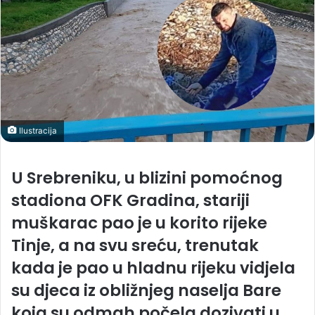
Ilustracija
U Srebreniku, u blizini pomoćnog
stadiona OFK Gradina, stariji
muškarac pao je u korito rijeke
Tinje, a na svu sreću, trenutak
kada je pao u hladnu rijeku vidjela
su djeca iz obližnjeg naselja Bare
koja su odmah počela dozivati u