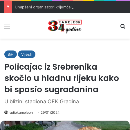
Uhapšeni organizatori krijumčarenja migranata preko BiH i Balkana
Meni
Pr
BiH
Vijesti
Policajac iz Srebrenika
skočio u hladnu rijeku kako
bi spasio sugrađanina
U blizini stadiona OFK Gradina
radiokameleon
29/01/2024