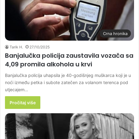
Crna hronika
Tarik H.
27/10/2025
Banjalučka policija zaustavila vozača sa
4,09 promila alkohola u krvi
Banjalučka policija uhapsila je 40-godišnjeg muškarca koji je u
noći između petka i subote zatečen za volanom terenca pod
utjecajem…
Pročitaj više