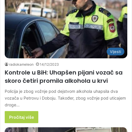
Vijesti
radiokameleon
14/12/2023
Kontrole u BiH: Uhapšen pijani vozač sa
skoro četiri promila alkohola u krvi
Policija je zbog vožnje pod dejstvom alkohola uhapsila dva
vozača u Petrovu i Doboju. Također, zbog vožnje pod uticajem
droge…
Pročitaj više