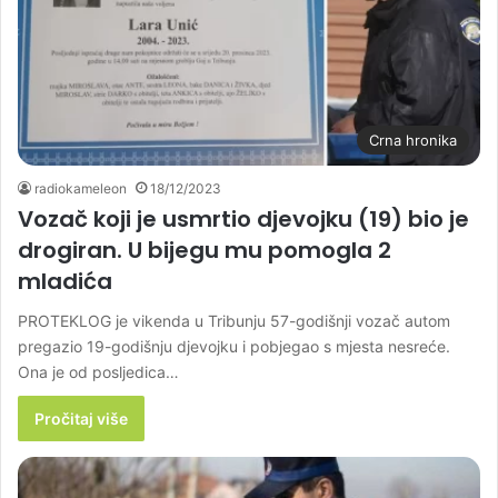
Crna hronika
radiokameleon
18/12/2023
Vozač koji je usmrtio djevojku (19) bio je
drogiran. U bijegu mu pomogla 2
mladića
PROTEKLOG je vikenda u Tribunju 57-godišnji vozač autom
pregazio 19-godišnju djevojku i pobjegao s mjesta nesreće.
Ona je od posljedica…
Pročitaj više