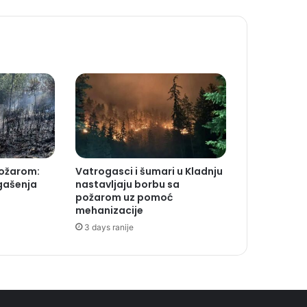
požarom:
Vatrogasci i šumari u Kladnju
 gašenja
nastavljaju borbu sa
požarom uz pomoć
mehanizacije
3 days ranije