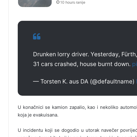
10 hours ranije
Drunken lorry driver. Yesterday, Fürt
31 cars crashed, house burnt down.
p
— Torsten K. aus DA (@defaultname)
U konačnici se kamion zapalio, kao i nekoliko automob
koja je evakuisana.
U incidentu koji se dogodio u utorak navečer povrije