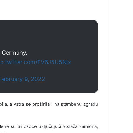
h, Germany.
ic.twitter.com/EV6J5U5Njx
February 9, 2022
ila, a vatra se proširila i na stambenu zgradu
đene su tri osobe uključujući vozača kamiona,