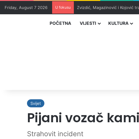
Friday, August 7 2026
U fokusu
Zvizdić, Magazinović i Kojović 
POČETNA
VIJESTI
KULTURA
Svijet
Pijani vozač kam
Strahovit incident