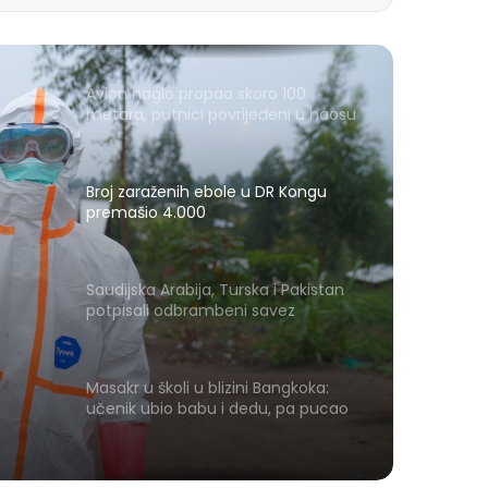
Avion naglo propao skoro 100
metara, putnici povrijeđeni u haosu
Broj zaraženih ebole u DR Kongu
premašio 4.000
Saudijska Arabija, Turska i Pakistan
potpisali odbrambeni savez
Masakr u školi u blizini Bangkoka:
 i
učenik ubio babu i dedu, pa pucao
na nastavnike i đake