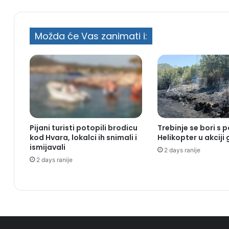
Možda će Vas zanimati i:
Pijani turisti potopili brodicu
Trebinje se bori s 
kod Hvara, lokalci ih snimali i
Helikopter u akciji
ismijavali
2 days ranije
2 days ranije