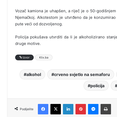
Vozač kamiona je uhapšen, a riječ je o 50-godišnje
Njemačkoj. Alkotestom je utvrđeno da je konzumirao a
pute veći od dozvoljenog.
Policija pokušava utvrditi da li je alkoholizirano sta
druge motive.
Izvor
Klix.ba
alkohol
crveno svjetlo na semaforu
policija
Facebook
X
LinkedIn
Pinterest
Messenger
Print
Podijelite