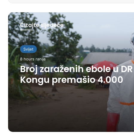
Čitajte sljedeće
Svijet
8 hours ranije
Svijet
Broj zaraženih ebole u DR
8 hours ranije
Kongu premašio 4.000
Saudijska Arabija, Turska
Pakistan potpisali
odbrambeni savez