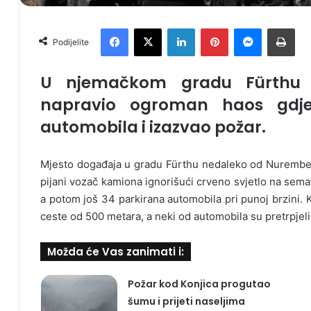
Facebook
X
LinkedIn
Pinterest
Messenger
Print
Podijelite
U njemačkom gradu Fürthu p
napravio ogroman haos gdje
automobila i izazvao požar.
Mjesto događaja u gradu Fürthu nedaleko od Nuremberg
pijani vozač kamiona ignorišući crveno svjetlo na sema
a potom još 34 parkirana automobila pri punoj brzini. 
ceste od 500 metara, a neki od automobila su pretrpjeli 
Možda će Vas zanimati i:
Požar kod Konjica progutao
šumu i prijeti naseljima