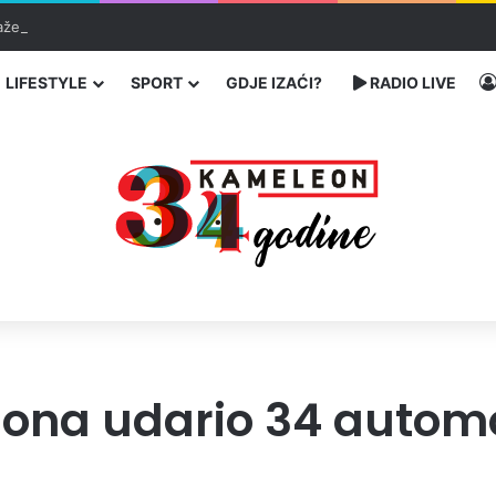
traže poseban status za Memorijalni centar Srebrenica
LIFESTYLE
SPORT
GDJE IZAĆI?
RADIO LIVE
iona udario 34 autom