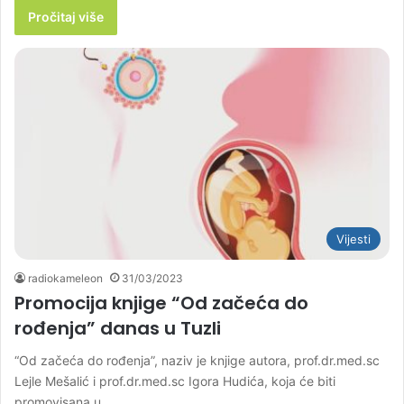
Pročitaj više
Vijesti
radiokameleon
31/03/2023
Promocija knjige “Od začeća do
rođenja” danas u Tuzli
“Od začeća do rođenja”, naziv je knjige autora, prof.dr.med.sc
Lejle Mešalić i prof.dr.med.sc Igora Hudića, koja će biti
promovisana u…