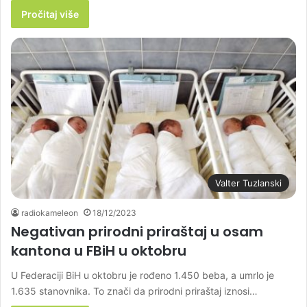
Pročitaj više
Valter Tuzlanski
radiokameleon
18/12/2023
Negativan prirodni priraštaj u osam
kantona u FBiH u oktobru
U Federaciji BiH u oktobru je rođeno 1.450 beba, a umrlo je
1.635 stanovnika. To znači da prirodni priraštaj iznosi…