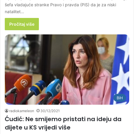
šefa vladajuće stranke Pravo i pravda (PiS) da je za niski
natalitet…
Pročitaj više
BiH
radiokameleon
30/12/2021
Ćudić: Ne smijemo pristati na ideju da
dijete u KS vrijedi više