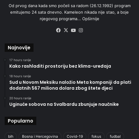
Od prvog dana kada smo počeli sa radom (26.12.1992) program
emitujemo 24 sata dnevno. Kameleon nikada nije stao, a boje
njegovog programa...
Opširnije
Facebook
X
YouTube
Instagram
Najnovije
17 hours ranije
Kako rashladiti prostoriju bez klima-uređaja
18 hours ranije
Sud u Novom Meksiku naložio Meta kompaniji da plati
dodatnih 567 miliona dolara zbog štete djeci
20 hours ranije
Uginuće sobova na Svalbardu zbunjuje naučnike
Popularno
bih
Bosna i Hercegovina
Covid-19
fokus
fudbal