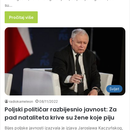
su…
Pročitaj više
Svijet
radiokameleon
08/11/2022
Poljski političar razbijesnio javnost: Za
pad nataliteta krive su žene koje piju
Bijes poljske javnosti izazvala je izjava Jaroslawa Kaczyńskog,