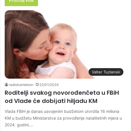
Pročitaj više
Valter Tuzlanski
radiokameleon
22/01/2024
Roditelji svakog novorođenčeta u FBiH
od Vlade će dobiјati hiljadu KM
Vlada FBiH je danas usvojenim budžetom utvrdila 16 miliona
KM u budžetu Ministarstva za provođenje natalitetnih mjera u
2024. godini.…