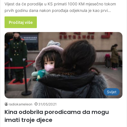
Vijest da će porodilje u KS primati 1000 KM mjesečno tokom
prvih godinu dana nakon porođaja odjeknula je kao prvi…
Pročitaj više
Svijet
radiokameleon
31/05/2021
Kina odobrila porodicama da mogu
imati troje djece