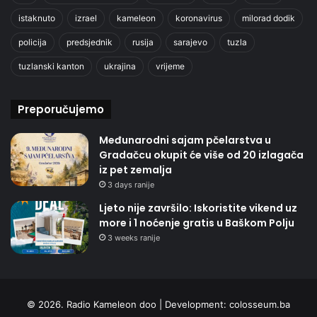
istaknuto
izrael
kameleon
koronavirus
milorad dodik
policija
predsjednik
rusija
sarajevo
tuzla
tuzlanski kanton
ukrajina
vrijeme
Preporučujemo
Međunarodni sajam pčelarstva u
Gradačcu okupit će više od 20 izlagača
iz pet zemalja
3 days ranije
Ljeto nije završilo: Iskoristite vikend uz
more i 1 noćenje gratis u Baškom Polju
3 weeks ranije
© 2026. Radio Kameleon doo | Development:
colosseum.ba