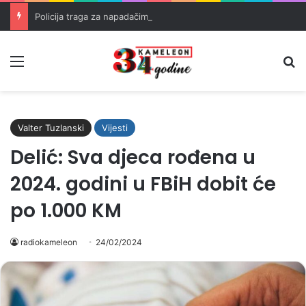
Policija traga za napadačima nakon pucnjave u Brčkom
Meni
Pr
Valter Tuzlanski
Vijesti
Delić: Sva djeca rođena u
2024. godini u FBiH dobit će
po 1.000 KM
radiokameleon
24/02/2024