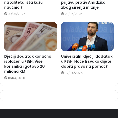
nataliteta: šta kažu
prijavu protiv Amidžića
naučnici?
zbog širenja mržnje
09/06/2026
20/05/2026
Dječiji dodatak konačno
Univerzalni dječiji dodatak
isplaćen u FBiH: Više
u FBiH: Hoće li svako dijete
korisnika i gotovo 20
dobiti pravo na pomoć?
miliona KM
07/04/2026
16/04/2026