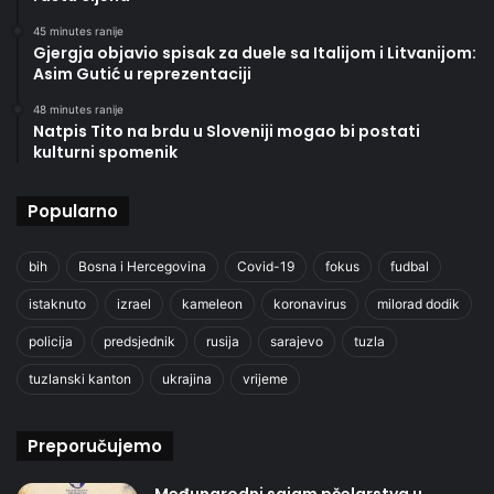
45 minutes ranije
Gjergja objavio spisak za duele sa Italijom i Litvanijom:
Asim Gutić u reprezentaciji
48 minutes ranije
Natpis Tito na brdu u Sloveniji mogao bi postati
kulturni spomenik
Popularno
bih
Bosna i Hercegovina
Covid-19
fokus
fudbal
istaknuto
izrael
kameleon
koronavirus
milorad dodik
policija
predsjednik
rusija
sarajevo
tuzla
tuzlanski kanton
ukrajina
vrijeme
Preporučujemo