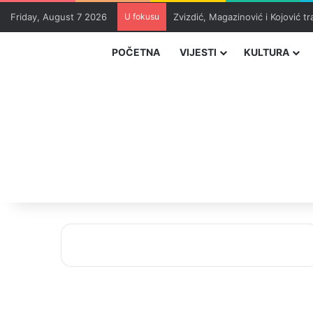
Friday, August 7 2026
U fokusu
Masakr u školi u blizini Bangko
POČETNA
VIJESTI
KULTURA