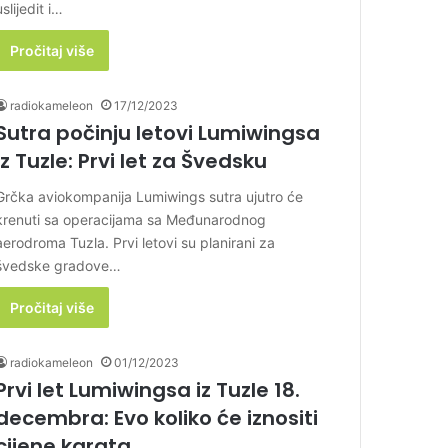
uslijedit i…
Pročitaj više
radiokameleon
17/12/2023
Sutra počinju letovi Lumiwingsa
iz Tuzle: Prvi let za Švedsku
Grčka aviokompanija Lumiwings sutra ujutro će
krenuti sa operacijama sa Međunarodnog
aerodroma Tuzla. Prvi letovi su planirani za
švedske gradove…
Pročitaj više
radiokameleon
01/12/2023
Prvi let Lumiwingsa iz Tuzle 18.
decembra: Evo koliko će iznositi
cijene karata