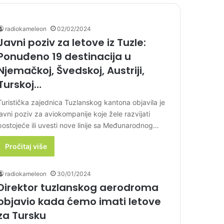
radiokameleon
02/02/2024
Javni poziv za letove iz Tuzle:
Ponuđeno 19 destinacija u
Njemačkoj, Švedskoj, Austriji,
Turskoj…
Turistička zajednica Tuzlanskog kantona objavila je
javni poziv za aviokompanije koje žele razvijati
postojeće ili uvesti nove linije sa Međunarodnog…
Pročitaj više
radiokameleon
30/01/2024
Direktor tuzlanskog aerodroma
objavio kada ćemo imati letove
za Tursku