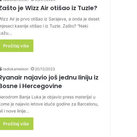
Zašto je Wizz Air otišao iz Tuzle?
Wizz Air je prvo otišao iz Sarajeva, a onda je deset
mjeseci kasnije otišao i iz Tuzle. Zašto? “Neki
kažu…
Pročitaj više
radiokameleon
20/12/2023
Ryanair najavio još jednu liniju iz
Bosne i Hercegovine
Aerodrom Banja Luka je objavio press materijal u
kome je najavio letove iduće godine za Barcelonu,
ali i nove linije…
Pročitaj više