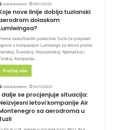
radiokameleon
29/11/2023
Koje nove linije dobija tuzlanski
aerodrom dolaskom
Lumiwingsa?
Prema neslužbenim podacima Tuzla će potpisati
ugovor s kompanijom Lumiwings za letove prema
Danskoj, Švedskoj, Nizozemskoj, Njemačkoj i
Turskoj. Kompanija…
Pročitaj više
radiokameleon
24/10/2023
I dalje se procjenjuje situacija:
Neizvjesni letovi kompanije Air
Montenegro sa aerodroma u
Tuzli
Tuzla je u IX. mjesecu izgubila bazu Wizz Aira.