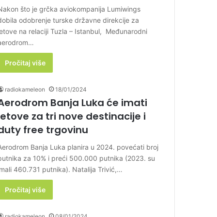
Nakon što je grčka aviokompanija Lumiwings
dobila odobrenje turske državne direkcije za
letove na relaciji Tuzla – Istanbul, Međunarodni
aerodrom…
Pročitaj više
radiokameleon
18/01/2024
Aerodrom Banja Luka će imati
letove za tri nove destinacije i
duty free trgovinu
Aerodrom Banja Luka planira u 2024. povećati broj
putnika za 10% i preći 500.000 putnika (2023. su
imali 460.731 putnika). Natalija Trivić,…
Pročitaj više
radiokameleon
08/01/2024