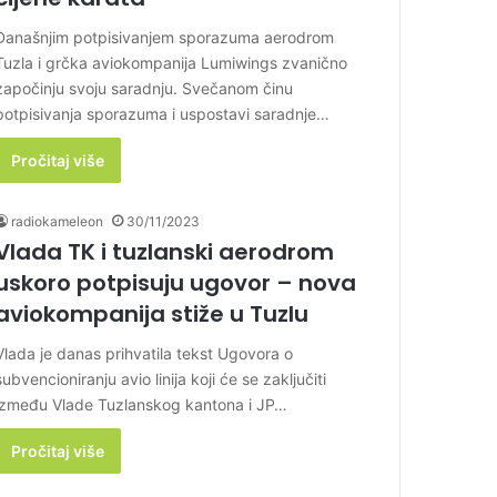
Današnjim potpisivanjem sporazuma aerodrom
Tuzla i grčka aviokompanija Lumiwings zvanično
započinju svoju saradnju. Svečanom činu
potpisivanja sporazuma i uspostavi saradnje…
Pročitaj više
radiokameleon
30/11/2023
Vlada TK i tuzlanski aerodrom
uskoro potpisuju ugovor – nova
aviokompanija stiže u Tuzlu
Vlada je danas prihvatila tekst Ugovora o
subvencioniranju avio linija koji će se zaključiti
između Vlade Tuzlanskog kantona i JP…
Pročitaj više