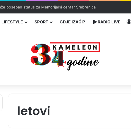
ka: učenik ubio babu i dedu, pa pucao na nastavnike i đake
LIFESTYLE
SPORT
GDJE IZAĆI?
RADIO LIVE
letovi