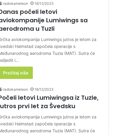
radiokameleon
18/12/2023
Danas počeli letovi
aviokompanije Lumiwings sa
aerodroma u Tuzli
Grčka aviokompanija Lumiwings jutros je letom za
švedski Halmstad započela operacije s
Međunarodnog aerodroma Tuzla (MAT). Sutra će
uslijedit i…
Pročitaj više
radiokameleon
18/12/2023
Počeli letovi Lumiwingsa iz Tuzle,
jutros prvi let za Švedsku
Grčka aviokompanija Lumiwings jutros je letom za
švedski Halmstad započela operacije s
Međunarodnog aerodroma Tuzla (MAT). Sutra će