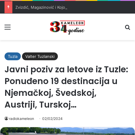
Zvizdić, Magazinović i Kojović traže poseban status za Memorijalni centar Srebrenica
Meni
Pr
Tuzla
Valter Tuzlanski
Javni poziv za letove iz Tuzle:
Ponuđeno 19 destinacija u
Njemačkoj, Švedskoj,
Austriji, Turskoj…
radiokameleon
02/02/2024