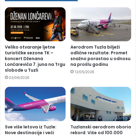
Veliko otvaranje ljetne
Aerodrom Tuzla bilježi
turističke sezone TK –
odlične rezultate: Promet
koncert Dženana
snažno porastao u odnosu
Lončarevića 7. juna na Trgu
na prošlu godinu
slobode u Tuzli
12/05/2026
02/06/2026
Sve više letova iz Tuzle:
Tuzlanski aerodrom oborio
Nove destinacije i veći
rekord: Više od 100.000