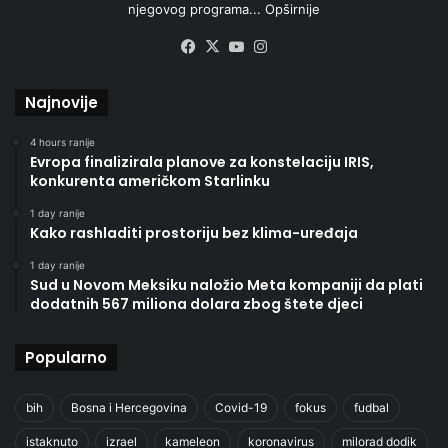
njegovog programa...
Opširnije
Facebook
X
YouTube
Instagram
Najnovije
4 hours ranije
Evropa finalizirala planove za konstelaciju IRIS,
konkurenta američkom Starlinku
1 day ranije
Kako rashladiti prostoriju bez klima-uređaja
1 day ranije
Sud u Novom Meksiku naložio Meta kompaniji da plati
dodatnih 567 miliona dolara zbog štete djeci
Popularno
bih
Bosna i Hercegovina
Covid-19
fokus
fudbal
istaknuto
izrael
kameleon
koronavirus
milorad dodik