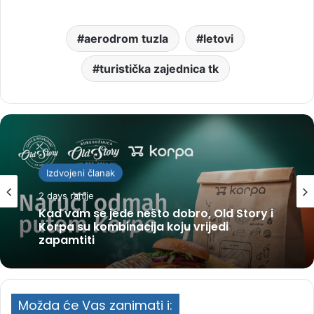
aerodrom tuzla
letovi
turistička zajednica tk
Izdvojeni članak
2 days ranije
Kad vam se jede nešto dobro, Old Story i
Korpa su kombinacija koju vrijedi
zapamtiti
Možda će Vas zanimati i: