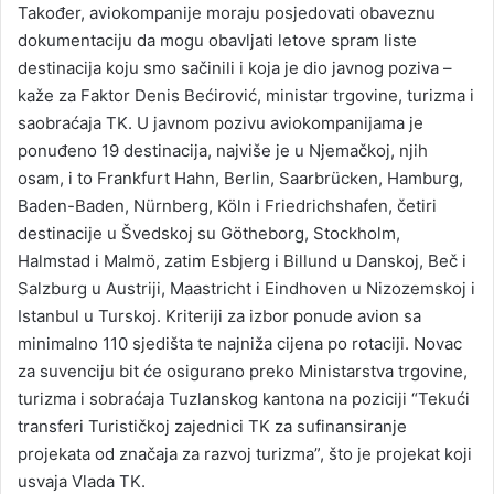
Također, aviokompanije moraju posjedovati obaveznu
dokumentaciju da mogu obavljati letove spram liste
destinacija koju smo sačinili i koja je dio javnog poziva –
kaže za Faktor Denis Bećirović, ministar trgovine, turizma i
saobraćaja TK. U javnom pozivu aviokompanijama je
ponuđeno 19 destinacija, najviše je u Njemačkoj, njih
osam, i to Frankfurt Hahn, Berlin, Saarbrücken, Hamburg,
Baden-Baden, Nürnberg, Köln i Friedrichshafen, četiri
destinacije u Švedskoj su Götheborg, Stockholm,
Halmstad i Malmö, zatim Esbjerg i Billund u Danskoj, Beč i
Salzburg u Austriji, Maastricht i Eindhoven u Nizozemskoj i
Istanbul u Turskoj. Kriteriji za izbor ponude avion sa
minimalno 110 sjedišta te najniža cijena po rotaciji. Novac
za suvenciju bit će osigurano preko Ministarstva trgovine,
turizma i sobraćaja Tuzlanskog kantona na poziciji “Tekući
transferi Turističkoj zajednici TK za sufinansiranje
projekata od značaja za razvoj turizma”, što je projekat koji
usvaja Vlada TK.