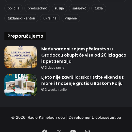
policija
predsjednik
rusija
sarajevo
tuzla
tuzlanski kanton
ukrajina
vrijeme
Preporučujemo
Međunarodni sajam pčelarstva u
Gradačcu okupit će više od 20 izlagača
iz pet zemalja
3 days ranije
Ljeto nije završilo: Iskoristite vikend uz
more i 1 noćenje gratis u Baškom Polju
3 weeks ranije
© 2026. Radio Kameleon doo | Development:
colosseum.ba
Facebook
X
YouTube
Instagram