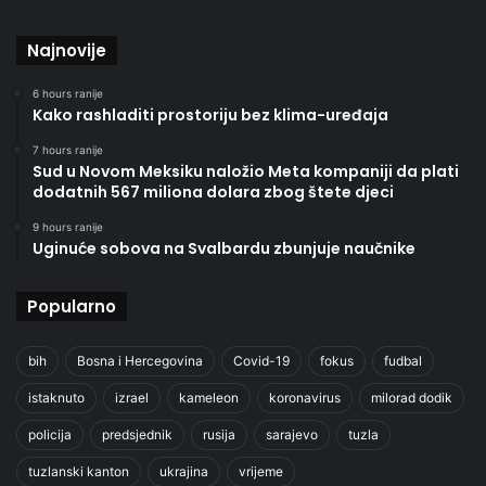
Najnovije
6 hours ranije
Kako rashladiti prostoriju bez klima-uređaja
7 hours ranije
Sud u Novom Meksiku naložio Meta kompaniji da plati
dodatnih 567 miliona dolara zbog štete djeci
9 hours ranije
Uginuće sobova na Svalbardu zbunjuje naučnike
Popularno
bih
Bosna i Hercegovina
Covid-19
fokus
fudbal
istaknuto
izrael
kameleon
koronavirus
milorad dodik
policija
predsjednik
rusija
sarajevo
tuzla
tuzlanski kanton
ukrajina
vrijeme