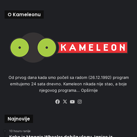
O Kameleonu
Od prvog dana kada smo počeli sa radom (26.12.1992) program
emitujemo 24 sata dnevno. Kameleon nikada nije stao, a boje
njegovog programa...
Opširnije
Facebook
X
YouTube
Instagram
Najnovije
10 hours ranije
Kako je Maggie Wheeler dobila ulogu Janice iz