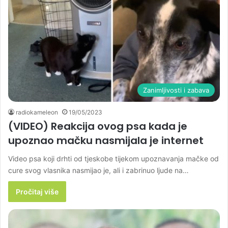
Zanimljivosti i zabava
radiokameleon
19/05/2023
(VIDEO) Reakcija ovog psa kada je
upoznao mačku nasmijala je internet
Video psa koji drhti od tjeskobe tijekom upoznavanja mačke od
cure svog vlasnika nasmijao je, ali i zabrinuo ljude na…
Pročitaj više