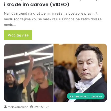
i krade im darove (VIDEO)
Najnoviji trend na društvenim mrežama postao je pravi hit
među roditeljima koji se maskiraju u Grincha pa zatim dolaze
među…
Pročitaj više
Zanimljivosti i zabava
radiokameleon
22/11/2022