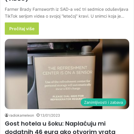
Farmer Brady Farnsworth iz SAD-a već tri sedmice oduševljava
TikTok serijom videa o svojoj “letećoj” kravi. U snimci koja je…
Pročitaj više
Zanimljivosti i zabava
radiokameleon
13/01/2023
Gost hotela u šoku: Naplaćuju mi
dodatnih 46 eura ako otvorim vrata