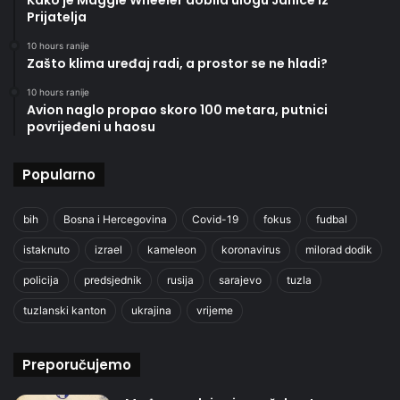
Prijatelja
10 hours ranije
Zašto klima uređaj radi, a prostor se ne hladi?
10 hours ranije
Avion naglo propao skoro 100 metara, putnici
povrijeđeni u haosu
Popularno
bih
Bosna i Hercegovina
Covid-19
fokus
fudbal
istaknuto
izrael
kameleon
koronavirus
milorad dodik
policija
predsjednik
rusija
sarajevo
tuzla
tuzlanski kanton
ukrajina
vrijeme
Preporučujemo