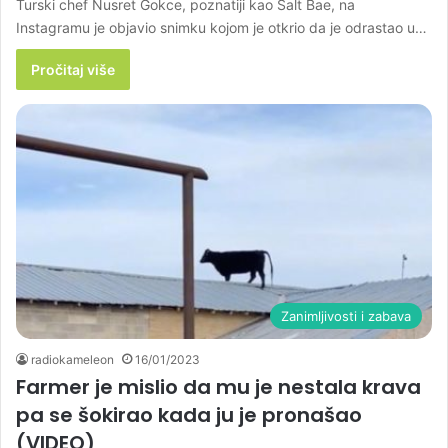
Turski chef Nusret Gokce, poznatiji kao Salt Bae, na
Instagramu je objavio snimku kojom je otkrio da je odrastao u…
Pročitaj više
Zanimljivosti i zabava
radiokameleon
16/01/2023
Farmer je mislio da mu je nestala krava
pa se šokirao kada ju je pronašao
(VIDEO)