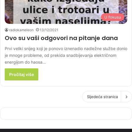
U fokusu
radiokameleon
13/12/2021
Ovo su vaši odgovori na pitanje dana
Prvi veliki snijeg koji je ponovo iznenadio nadležne službe donio
je mnoge probleme, od prekida snadbijevanja električnom
energijom do haosa…
Pročitaj više
Sljedeća stranica