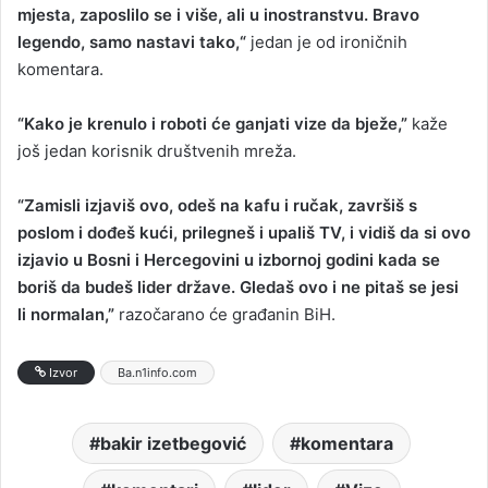
mjesta, zaposlilo se i više, ali u inostranstvu. Bravo
legendo, samo nastavi tako,“
jedan je od ironičnih
komentara.
“Kako je krenulo i roboti će ganjati vize da bježe,”
kaže
još jedan korisnik društvenih mreža.
“Zamisli izjaviš ovo, odeš na kafu i ručak, završiš s
poslom i dođeš kući, prilegneš i upališ TV, i vidiš da si ovo
izjavio u Bosni i Hercegovini u izbornoj godini kada se
boriš da budeš lider države. Gledaš ovo i ne pitaš se jesi
li normalan,”
razočarano će građanin BiH.
Izvor
Ba.n1info.com
bakir izetbegović
komentara