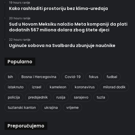
19 hours ranije
Kako rashladiti prostoriju bez klima-uređaja
20 hours ranije
Sud u Novom Meksiku naložio Meta kompaniji da plati
dodatnih 567 miliona dolara zbog štete djeci
22 hours ranije
Uginuće sobova na Svalbardu zbunjuje naučnike
Popularno
bih
Bosna i Hercegovina
Covid-19
fokus
fudbal
istaknuto
izrael
kameleon
koronavirus
milorad dodik
policija
predsjednik
rusija
sarajevo
tuzla
tuzlanski kanton
ukrajina
vrijeme
Preporučujemo