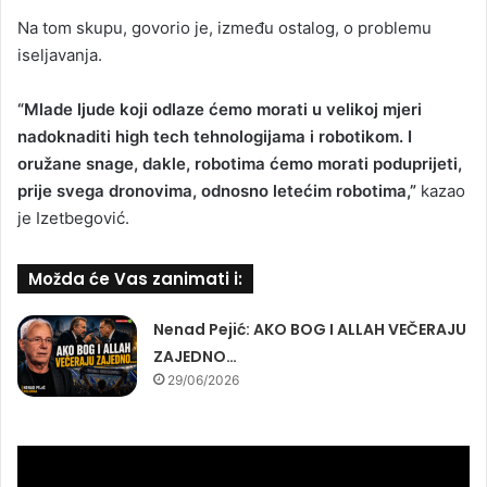
Na tom skupu, govorio je, između ostalog, o problemu
iseljavanja.
“Mlade ljude koji odlaze ćemo morati u velikoj mjeri
nadoknaditi high tech tehnologijama i robotikom. I
oružane snage, dakle, robotima ćemo morati poduprijeti,
prije svega dronovima, odnosno letećim robotima,”
kazao
je Izetbegović.
Možda će Vas zanimati i:
Nenad Pejić: AKO BOG I ALLAH VEČERAJU
ZAJEDNO…
29/06/2026