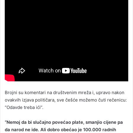
Brojni su komentari na društvenim mreža i, upravo nakon
ovakvih izjava političara, sve češće možemo čuti rečenicu:
“Odavde treba ići”.
“Nemoj da bi slučajno povećao plate, smanjio cijene pa
da narod ne ide. Ali dobro obećao je 100.000 radnih