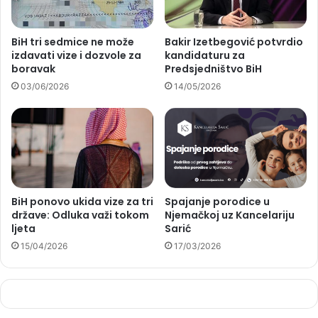
BiH tri sedmice ne može
Bakir Izetbegović potvrdio
izdavati vize i dozvole za
kandidaturu za
boravak
Predsjedništvo BiH
03/06/2026
14/05/2026
BiH ponovo ukida vize za tri
Spajanje porodice u
države: Odluka važi tokom
Njemačkoj uz Kancelariju
ljeta
Sarić
15/04/2026
17/03/2026