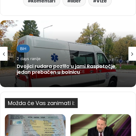
komentari
lider
Vize
BiH
2 days ranije
Dvojici rudara pozlilo u jami Raspotočje,
jedan prebačen u bolnicu
Možda će Vas zanimati i: