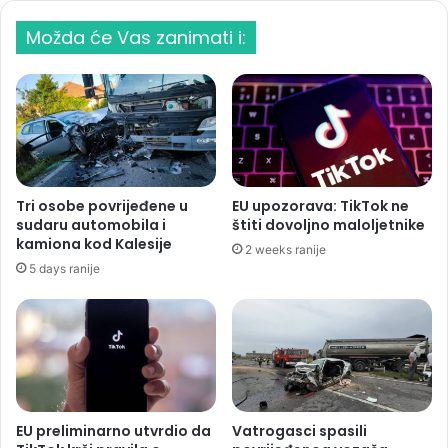
Možda će Vas zanimati i:
Tri osobe povrijeđene u
EU upozorava: TikTok ne
sudaru automobila i
štiti dovoljno maloljetnike
kamiona kod Kalesije
2 weeks ranije
5 days ranije
EU preliminarno utvrdio da
Vatrogasci spasili