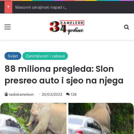
Masovni ukrajinski napad dronovima na rusku rafineriju u Tatarstanu
Meni
Pr
Svijet
Zanimljivosti i zabava
88 miliona pregleda: Slon
presreo auto i sjeo na njega
radiokameleon
20/03/2023
126