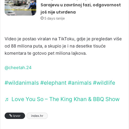
Sarajevu u završnoj fazi, odgovornost
još nije utvrđena
5 days ranije
Video je postao viralan na TikToku, gdje je pregledan više
od 88 miliona puta, a skupio je i na desetke tisuće
komentara te gotovo pet miliona lajkova.
@cheetah.24
#wildanimals
#elephant
#animals
#wildlife
♬ Love You So – The King Khan & BBQ Show
Izvor
index.hr