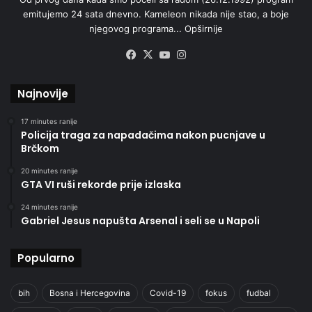
emitujemo 24 sata dnevno. Kameleon nikada nije stao, a boje
njegovog programa...
Opširnije
Facebook
X
YouTube
Instagram
Najnovije
17 minutes ranije
Policija traga za napadačima nakon pucnjave u
Brčkom
20 minutes ranije
GTA VI ruši rekorde prije izlaska
24 minutes ranije
Gabriel Jesus napušta Arsenal i seli se u Napoli
Popularno
bih
Bosna i Hercegovina
Covid-19
fokus
fudbal