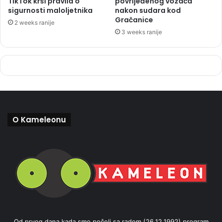
TikTok krši pravila o
povrijeđenog vozača
sigurnosti maloljetnika
nakon sudara kod
Gračanice
2 weeks ranije
3 weeks ranije
O Kameleonu
Od prvog dana kada smo počeli sa radom (26.12.1992) program