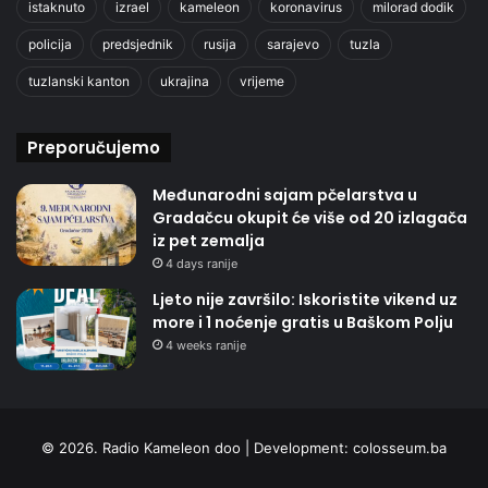
istaknuto
izrael
kameleon
koronavirus
milorad dodik
policija
predsjednik
rusija
sarajevo
tuzla
tuzlanski kanton
ukrajina
vrijeme
Preporučujemo
Međunarodni sajam pčelarstva u
Gradačcu okupit će više od 20 izlagača
iz pet zemalja
4 days ranije
Ljeto nije završilo: Iskoristite vikend uz
more i 1 noćenje gratis u Baškom Polju
4 weeks ranije
© 2026. Radio Kameleon doo | Development:
colosseum.ba