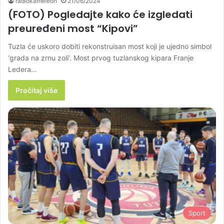
radiokameleon
21/06/2024
(FOTO) Pogledajte kako će izgledati
preuređeni most “Kipovi”
Tuzla će uskoro dobiti rekonstruisan most koji je ujedno simbol
‘grada na zrnu zoli’. Most prvog tuzlanskog kipara Franje
Ledera…
Pročitaj više
Sport