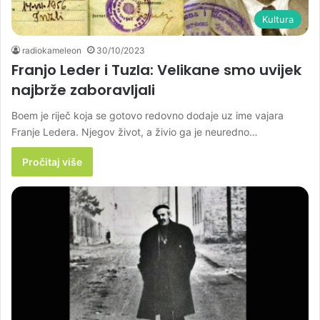
Kultura
radiokameleon
30/10/2023
Franjo Leder i Tuzla: Velikane smo uvijek
najbrže zaboravljali
Boem je riječ koja se gotovo redovno dodaje uz ime vajara
Franje Ledera. Njegov život, a živio ga je neuredno…
Pročitaj više