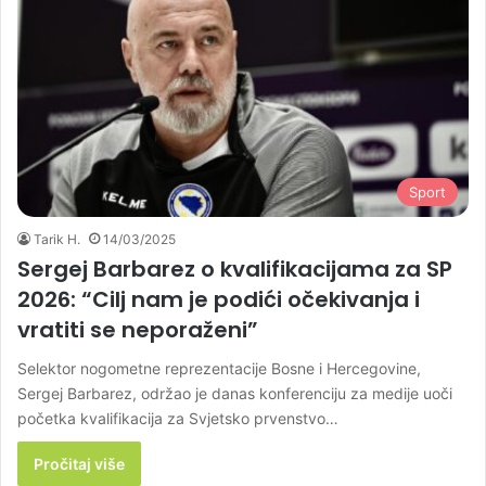
Sport
Tarik H.
14/03/2025
Sergej Barbarez o kvalifikacijama za SP
2026: “Cilj nam je podići očekivanja i
vratiti se neporaženi”
Selektor nogometne reprezentacije Bosne i Hercegovine,
Sergej Barbarez, održao je danas konferenciju za medije uoči
početka kvalifikacija za Svjetsko prvenstvo…
Pročitaj više