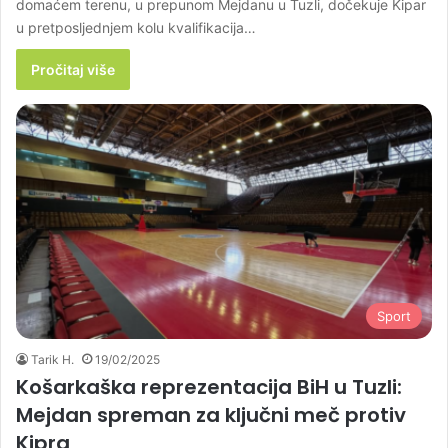
domaćem terenu, u prepunom Mejdanu u Tuzli, dočekuje Kipar
u pretposljednjem kolu kvalifikacija…
Pročitaj više
Sport
Tarik H.
19/02/2025
Košarkaška reprezentacija BiH u Tuzli:
Mejdan spreman za ključni meč protiv
Kipra