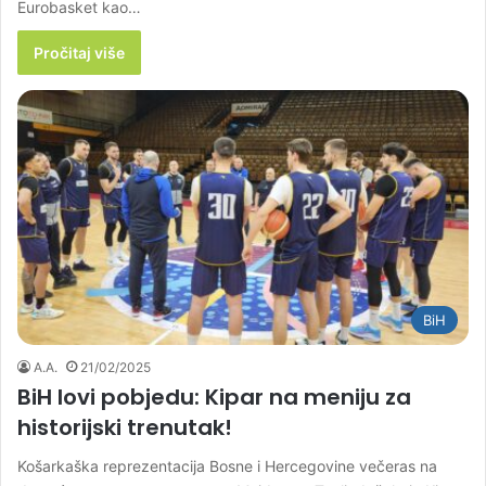
Eurobasket kao…
Pročitaj više
BiH
A.A.
21/02/2025
BiH lovi pobjedu: Kipar na meniju za
historijski trenutak!
Košarkaška reprezentacija Bosne i Hercegovine večeras na