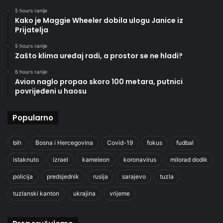
5 hours ranije
Kako je Maggie Wheeler dobila ulogu Janice iz
Prijatelja
5 hours ranije
Zašto klima uređaj radi, a prostor se ne hladi?
6 hours ranije
Avion naglo propao skoro 100 metara, putnici
povrijeđeni u haosu
Popularno
bih
Bosna i Hercegovina
Covid-19
fokus
fudbal
istaknuto
izrael
kameleon
koronavirus
milorad dodik
policija
predsjednik
rusija
sarajevo
tuzla
tuzlanski kanton
ukrajina
vrijeme