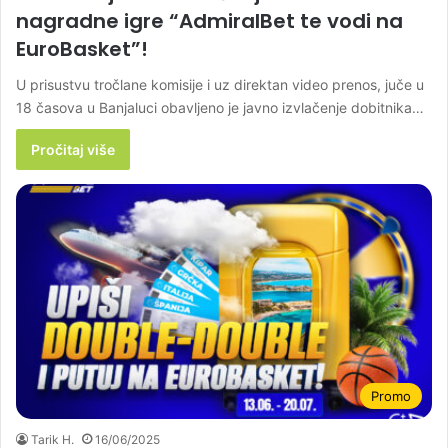
nagradne igre “AdmiralBet te vodi na
EuroBasket”!
U prisustvu tročlane komisije i uz direktan video prenos, juče u
18 časova u Banjaluci obavljeno je javno izvlačenje dobitnika…
Pročitaj više
Promo
Tarik H.
16/06/2025