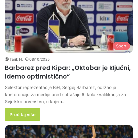
Sport
Tarik H.
08/10/2025
Barbarez pred Kipar: „Oktobar je ključni,
idemo optimistično“
Selektor reprezentacije BiH, Sergej Barbarez, održao je
konferenciju za medije pred sutrašnje 6. kolo kvalifikacija za
Svjetsko prvenstvo, u kojem…
Pročitaj više