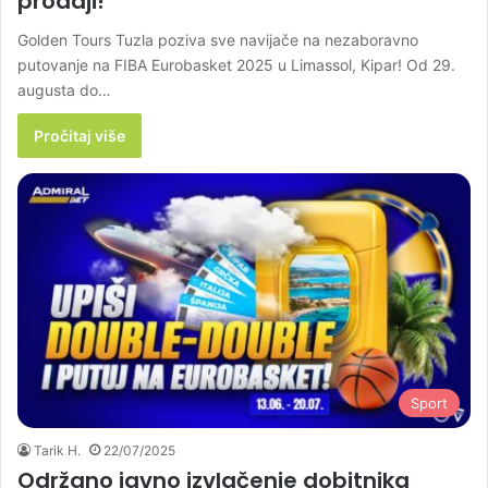
prodaji!
Golden Tours Tuzla poziva sve navijače na nezaboravno
putovanje na FIBA Eurobasket 2025 u Limassol, Kipar! Od 29.
augusta do…
Pročitaj više
Sport
Tarik H.
22/07/2025
Održano javno izvlačenje dobitnika