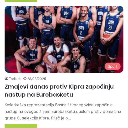
Sport
Tarik H.
28/08/2025
Zmajevi danas protiv Kipra započinju
nastup na Eurobasketu
Košarkaška reprezentacija Bosne i Hercegovine započinje
nastup na ovogodišnjem Eurobasketu duelom protiv domaćina
grupe C, selekcije Kipra. Riječ je o…