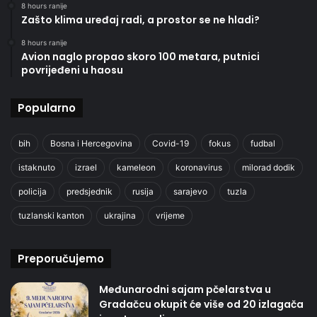
8 hours ranije
Zašto klima uređaj radi, a prostor se ne hladi?
8 hours ranije
Avion naglo propao skoro 100 metara, putnici
povrijeđeni u haosu
Popularno
bih
Bosna i Hercegovina
Covid-19
fokus
fudbal
istaknuto
izrael
kameleon
koronavirus
milorad dodik
policija
predsjednik
rusija
sarajevo
tuzla
tuzlanski kanton
ukrajina
vrijeme
Preporučujemo
Međunarodni sajam pčelarstva u
Gradačcu okupit će više od 20 izlagača