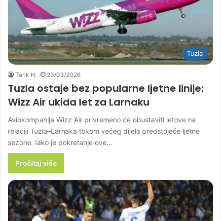
Tuzla
Tarik H.
23/03/2026
Tuzla ostaje bez popularne ljetne linije:
Wizz Air ukida let za Larnaku
Aviokompanija Wizz Air privremeno će obustaviti letove na
relaciji Tuzla–Larnaka tokom većeg dijela predstojeće ljetne
sezone. Iako je pokretanje ove…
Pročitaj više