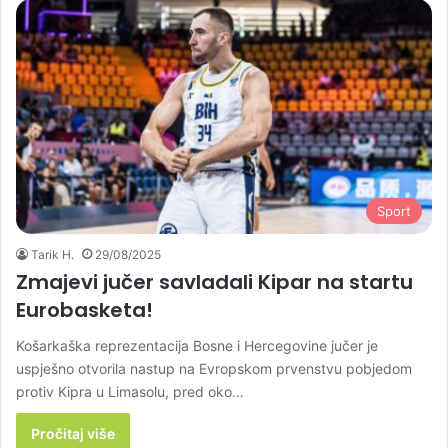
Sport
Tarik H.
29/08/2025
Zmajevi jučer savladali Kipar na startu
Eurobasketa!
Košarkaška reprezentacija Bosne i Hercegovine jučer je
uspješno otvorila nastup na Evropskom prvenstvu pobjedom
protiv Kipra u Limasolu, pred oko…
Pročitaj više