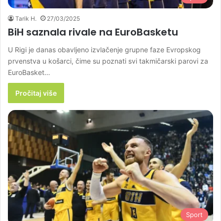
Tarik H.
27/03/2025
BiH saznala rivale na EuroBasketu
U Rigi je danas obavljeno izvlačenje grupne faze Evropskog
prvenstva u košarci, čime su poznati svi takmičarski parovi za
EuroBasket…
Pročitaj više
Sport