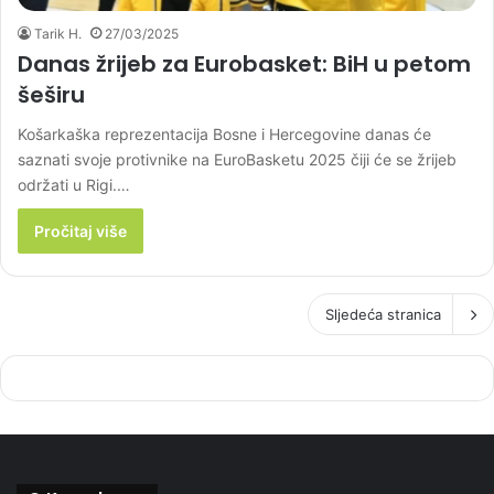
Tarik H.
27/03/2025
Danas žrijeb za Eurobasket: BiH u petom
šeširu
Košarkaška reprezentacija Bosne i Hercegovine danas će
saznati svoje protivnike na EuroBasketu 2025 čiji će se žrijeb
održati u Rigi.…
Pročitaj više
Sljedeća stranica