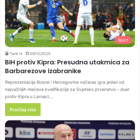
Sport
Tarik H.
09/10/2025
BiH protiv Kipra: Presudna utakmica za
Barbarezove izabranike
Reprezentacija Bosne i Hercegovine večeras igra jedan od
najvažnijih mečeva kvalifikacija za Svjetsko prvenstvo – duel
protiv Kipra u Larnaci.…
Pročitaj više