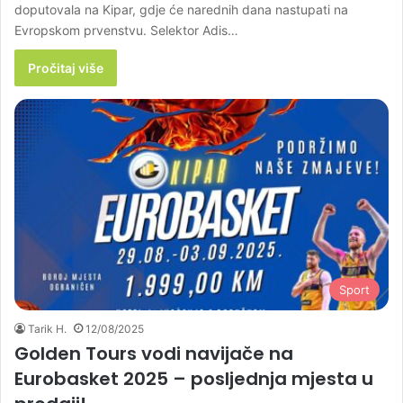
doputovala na Kipar, gdje će narednih dana nastupati na
Evropskom prvenstvu. Selektor Adis…
Pročitaj više
Sport
Tarik H.
12/08/2025
Golden Tours vodi navijače na
Eurobasket 2025 – posljednja mjesta u