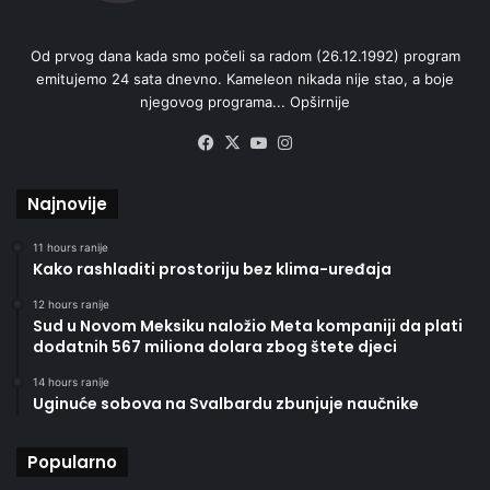
Od prvog dana kada smo počeli sa radom (26.12.1992) program
emitujemo 24 sata dnevno. Kameleon nikada nije stao, a boje
njegovog programa...
Opširnije
Facebook
X
YouTube
Instagram
Najnovije
11 hours ranije
Kako rashladiti prostoriju bez klima-uređaja
12 hours ranije
Sud u Novom Meksiku naložio Meta kompaniji da plati
dodatnih 567 miliona dolara zbog štete djeci
14 hours ranije
Uginuće sobova na Svalbardu zbunjuje naučnike
Popularno