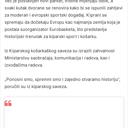
Već je postavljen novi parket, tribine mijenjaju oblik, a
svaki kutak dvorane se renovira kako bi se ispunili zahtjevi
za moderan i evropski sportski događaj. Kiprani se
spremaju da dočekaju Evropu kao najmanja zemlja koja je
postala suorganizator Eurobasketa, što predstavlja
historijski trenutak za kiparski sport i košarku.
Iz Kiparskog košarkaškog saveza su izrazili zahvalnost
Ministarstvu saobraćaja, komunikacija i radova, kao i
izvođačima radova.
„Ponosni smo, spremni smo i zajedno stvaramo historiju“,
poručili su iz kiparskog saveza.