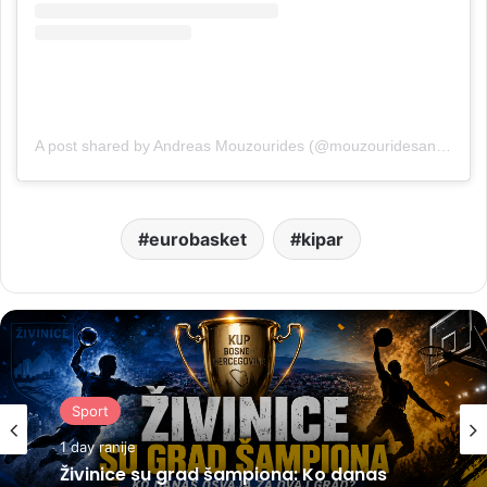
A post shared by Andreas Mouzourides (@mouzouridesandreas)
eurobasket
kipar
Sport
1 day ranije
Živinice su grad šampiona: Ko danas