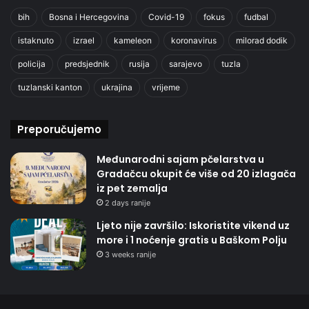
bih
Bosna i Hercegovina
Covid-19
fokus
fudbal
istaknuto
izrael
kameleon
koronavirus
milorad dodik
policija
predsjednik
rusija
sarajevo
tuzla
tuzlanski kanton
ukrajina
vrijeme
Preporučujemo
Međunarodni sajam pčelarstva u
Gradačcu okupit će više od 20 izlagača
iz pet zemalja
2 days ranije
Ljeto nije završilo: Iskoristite vikend uz
more i 1 noćenje gratis u Baškom Polju
3 weeks ranije