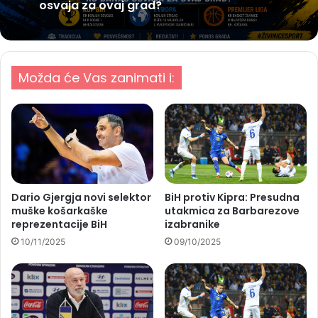
osvaja za ovaj grad?
Možda će Vas zanimati i:
Dario Gjergja novi selektor
BiH protiv Kipra: Presudna
muške košarkaške
utakmica za Barbarezove
reprezentacije BiH
izabranike
10/11/2025
09/10/2025