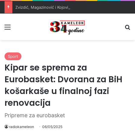
Zvizdić, Magazinović i Kojović traže poseban status za Memorijalni centar Srebrenica
Meni
Pr
Sport
Kipar se sprema za
Eurobasket: Dvorana za BiH
košarkaše u finalnoj fazi
renovacija
Pripreme za eurobasket
radiokameleon
06/05/2025