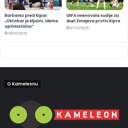
Barbarez pred Kipar:
UEFA imenovala sudije za
„Oktobar je ključni, idemo
duel Zmajeva protiv Kipra
optimistično“
07/10/2025
08/10/2025
O Kameleonu