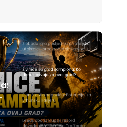
Sloboda igra posljednju prijateljsku
utakmicu pred početak sezone u
Gračanici
Živinice su grad šampiona: Ko
danas osvaja za ovaj grad?
a:
Pjanić o Alajbegoviću: Potencijal za
vrhunsku karijeru
Leeds oborio klupski rekord
dovođenjem Jamesa Trafforda