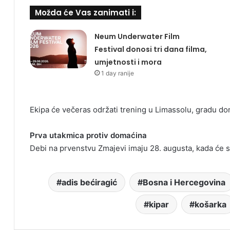
Možda će Vas zanimati i:
Neum Underwater Film
Festival donosi tri dana filma,
umjetnosti i mora
1 day ranije
Ekipa će večeras održati trening u Limassolu, gradu d
Prva utakmica protiv domaćina
Debi na prvenstvu Zmajevi imaju 28. augusta, kada će s
adis bećiragić
Bosna i Hercegovina
kipar
košarka