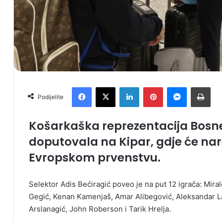
Facebook
X
LinkedIn
Pinterest
Messenger
Print
Podijelite
Košarkaška reprezentacija Bosne 
doputovala na Kipar, gdje će na
Evropskom prvenstvu.
Selektor Adis Bećiragić poveo je na put 12 igrača: Miral
Gegić, Kenan Kamenjaš, Amar Alibegović, Aleksandar La
Arslanagić, John Roberson i Tarik Hrelja.