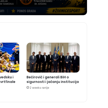
Švedsku i
Bećirović i generali BiH o
tvrtfinale
sigurnosti i jačanju institucija
2 weeks ranije