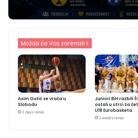
Možda će Vas zanimati i:
Asim Gutić se vraća u
Juniori BiH razbili 
Slobodu
ostali u utrci za če
U18 Eurobasketa
3 days ranije
2 weeks ranije