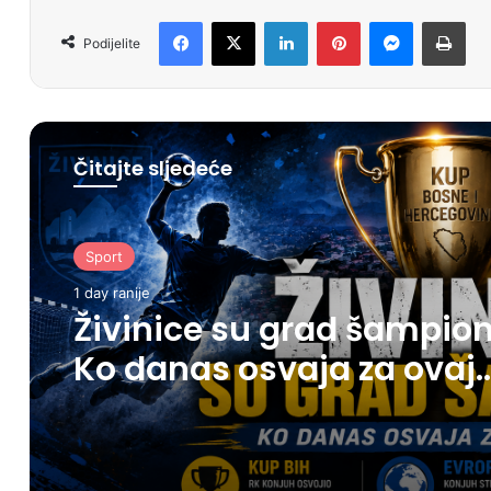
Facebook
X
LinkedIn
Pinterest
Messenger
Print
Podijelite
Čitajte sljedeće
Sport
1 day ranije
Živinice su grad šampion
Ko danas osvaja za ovaj
grad?