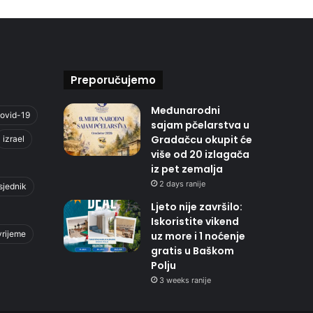
Preporučujemo
Međunarodni
ovid-19
sajam pčelarstva u
Gradačcu okupit će
izrael
više od 20 izlagača
iz pet zemalja
2 days ranije
sjednik
Ljeto nije završilo:
Iskoristite vikend
vrijeme
uz more i 1 noćenje
gratis u Baškom
Polju
3 weeks ranije