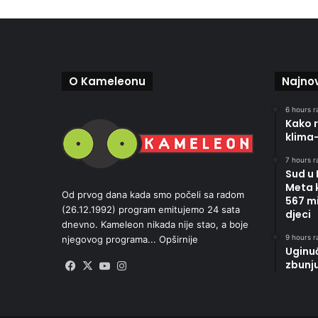
O Kameleonu
Najnov
6 hours r
Kako r
klima
7 hours r
Sud u
Meta 
Od prvog dana kada smo počeli sa radom
567 mi
(26.12.1992) program emitujemo 24 sata
djeci
dnevno. Kameleon nikada nije stao, a boje
9 hours r
njegovog programa...
Opširnije
Uginu
zbunj
Facebook
X
YouTube
Instagram