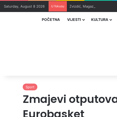
Saturday, August 8 2026
U fokusu
Zvizdić, Magazinović i Kojovi
POČETNA
VIJESTI
KULTURA
Sport
Zmajevi otputoval
Eurobasket