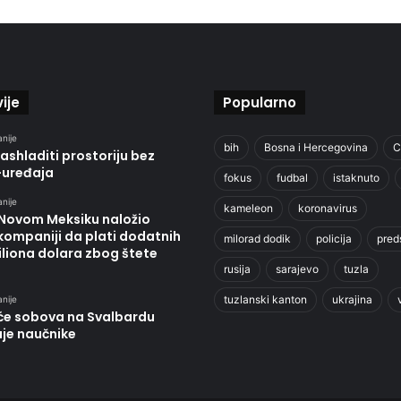
ije
Popularno
anije
bih
Bosna i Hercegovina
C
ashladiti prostoriju bez
-uređaja
fokus
fudbal
istaknuto
anije
kameleon
koronavirus
 Novom Meksiku naložio
kompaniji da plati dodatnih
milorad dodik
policija
pred
liona dolara zbog štete
rusija
sarajevo
tuzla
tuzlanski kanton
ukrajina
anije
će sobova na Svalbardu
uje naučnike