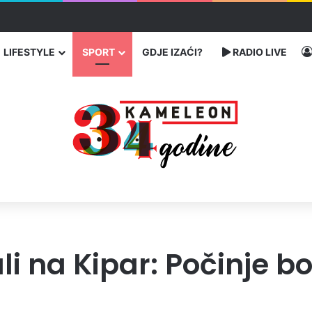
ć traže poseban status za Memorijalni centar Srebrenica
LIFESTYLE
SPORT
GDJE IZAĆI?
RADIO LIVE
i na Kipar: Počinje b