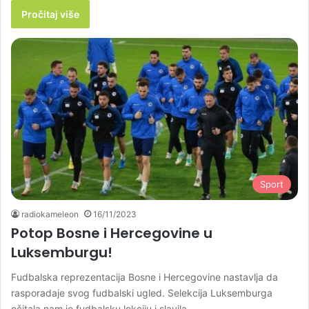
Pročitaj više
Sport
radiokameleon
16/11/2023
Potop Bosne i Hercegovine u
Luksemburgu!
Fudbalska reprezentacija Bosne i Hercegovine nastavlja da
rasporadaje svog fudbalski ugled. Selekcija Luksemburga
očitala nam je fudbalsku lekciju i slavila…