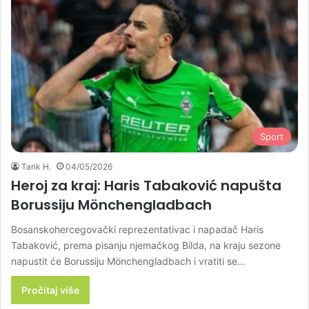
Sport
Tarik H.
04/05/2026
Heroj za kraj: Haris Tabaković napušta
Borussiju Mönchengladbach
Bosanskohercegovački reprezentativac i napadač Haris
Tabaković, prema pisanju njemačkog Bilda, na kraju sezone
napustit će Borussiju Mönchengladbach i vratiti se…
Pročitaj više