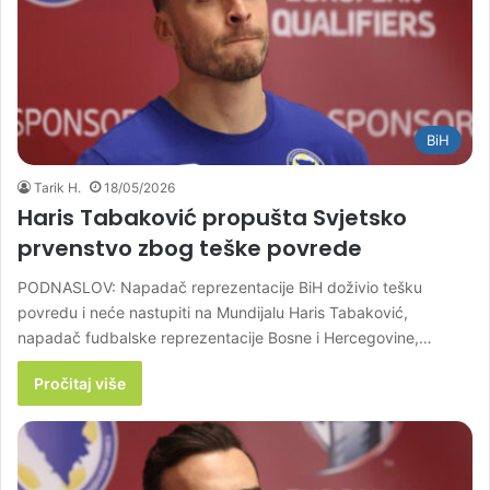
BiH
Tarik H.
18/05/2026
Haris Tabaković propušta Svjetsko
prvenstvo zbog teške povrede
PODNASLOV: Napadač reprezentacije BiH doživio tešku
povredu i neće nastupiti na Mundijalu Haris Tabaković,
napadač fudbalske reprezentacije Bosne i Hercegovine,…
Pročitaj više