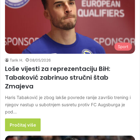
Sport
Tarik H.
08/05/2026
Loše vijesti za reprezentaciju BiH:
Tabaković zabrinuo stručni štab
Zmajeva
Haris Tabaković je zbog lakše povrede ranije završio trening i
njegov nastup u subotnjem susretu protiv FC Augsburga je
pod…
Pročitaj više