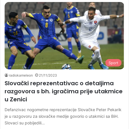
Sport
radiokameleon
21/11/2023
Slovački reprezentativac o detaljima
razgovora s bh. igračima prije utakmice
u Zenici
Defanzivac nogometne reprezentacije Slovačke Peter Pekarik
je u razgovoru za slovačke medije govorio o utakmici sa BiH.
Slovaci su pobijedili…