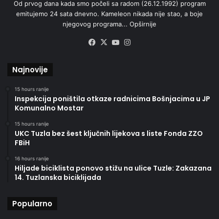
Od prvog dana kada smo počeli sa radom (26.12.1992) program
emitujemo 24 sata dnevno. Kameleon nikada nije stao, a boje
njegovog programa...
Opširnije
Facebook
X
YouTube
Instagram
Najnovije
15 hours ranije
Inspekcija poništila otkaze radnicima Bošnjacima u JP
Komunalno Mostar
15 hours ranije
UKC Tuzla bez šest ključnih lijekova s liste Fonda ZZO
FBiH
16 hours ranije
Hiljade biciklista ponovo stižu na ulice Tuzle: Zakazana
14. Tuzlanska biciklijada
Popularno