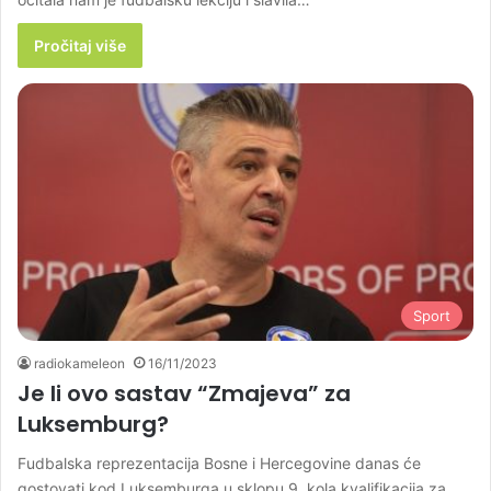
Pročitaj više
Sport
radiokameleon
16/11/2023
Je li ovo sastav “Zmajeva” za
Luksemburg?
Fudbalska reprezentacija Bosne i Hercegovine danas će
gostovati kod Luksemburga u sklopu 9. kola kvalifikacija za