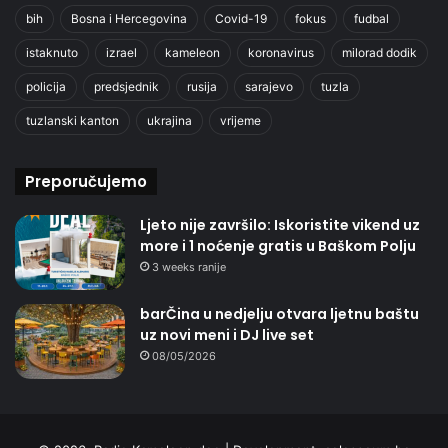
bih
Bosna i Hercegovina
Covid-19
fokus
fudbal
istaknuto
izrael
kameleon
koronavirus
milorad dodik
policija
predsjednik
rusija
sarajevo
tuzla
tuzlanski kanton
ukrajina
vrijeme
Preporučujemo
Ljeto nije završilo: Iskoristite vikend uz
more i 1 noćenje gratis u Baškom Polju
3 weeks ranije
barČina u nedjelju otvara ljetnu baštu
uz novi meni i DJ live set
08/05/2026