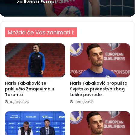
za Ilves u Evropi
Možda će Vas zanimati i:
Haris Tabaković se
Haris Tabaković propušta
priključio Zmajevima u
Svjetsko prvenstvo zbog
Torontu
teške povrede
08/06/2026
18/05/2026