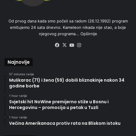
Od prvog dana kada smo počeli sa radom (26.12.1992) program
emitujemo 24 sata dnevno. Kameleon nikada nije stao, a boje
njegovog programa...
Opširnije
Facebook
X
YouTube
Instagram
Najnovije
57 minutes ranije
Muškarac (71) i žena (59) dobili bliznakinje nakon 34
godine borbe
1 hour ranije
Svjetski hit NoWine premijerno stiže u Bosnu i
Hercegovinu – promocija u petak u Tuzli
1 hour ranije
Većina Amerikanaca protiv rata na Bliskom istoku