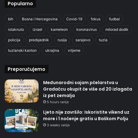
Popularno
bih
Bosna i Hercegovina
Covid-19
fokus
fudbal
istaknuto
izrael
kameleon
koronavirus
milorad dodik
policija
predsjednik
rusija
sarajevo
tuzla
tuzlanski kanton
ukrajina
vrijeme
Preporučujemo
Međunarodni sajam pčelarstva u
Gradačcu okupit će više od 20 izlagača
iz pet zemalja
5 hours ranije
Ljeto nije završilo: Iskoristite vikend uz
more i 1 noćenje gratis u Baškom Polju
3 weeks ranije