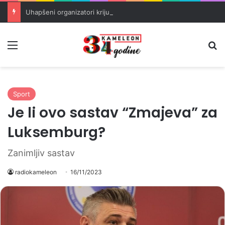
Uhapšeni organizatori krijumčarenja migranata preko BiH i Balkana
Meni
Pr
Sport
Je li ovo sastav “Zmajeva” za
Luksemburg?
Zanimljiv sastav
radiokameleon
16/11/2023