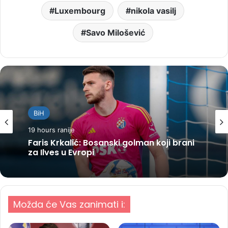
Luxembourg
nikola vasilj
Savo Milošević
BiH
19 hours ranije
Faris Krkalić: Bosanski golman koji brani
za Ilves u Evropi
Možda će Vas zanimati i: