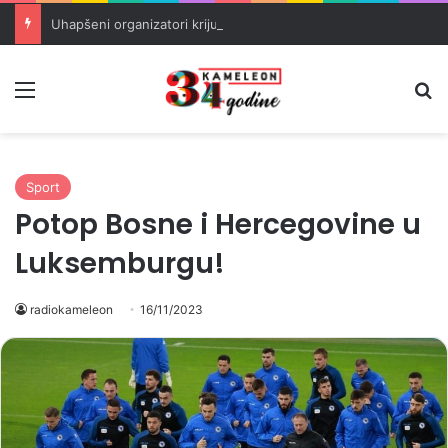
Uhapšeni organizatori krijumčarenja migranata preko BiH i Balkana
Meni
Pr
Sport
Potop Bosne i Hercegovine u
Luksemburgu!
radiokameleon
16/11/2023