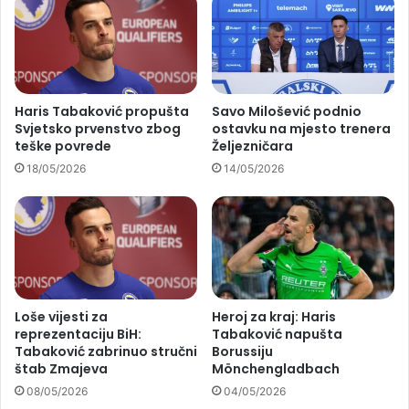
Haris Tabaković propušta
Savo Milošević podnio
Svjetsko prvenstvo zbog
ostavku na mjesto trenera
teške povrede
Željezničara
18/05/2026
14/05/2026
Loše vijesti za
Heroj za kraj: Haris
reprezentaciju BiH:
Tabaković napušta
Tabaković zabrinuo stručni
Borussiju
štab Zmajeva
Mönchengladbach
08/05/2026
04/05/2026