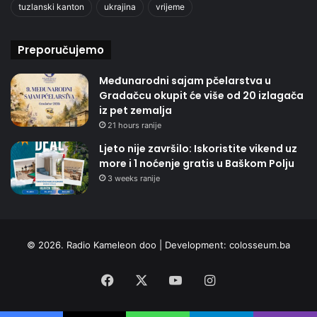
tuzlanski kanton
ukrajina
vrijeme
Preporučujemo
Međunarodni sajam pčelarstva u
Gradačcu okupit će više od 20 izlagača
iz pet zemalja
21 hours ranije
Ljeto nije završilo: Iskoristite vikend uz
more i 1 noćenje gratis u Baškom Polju
3 weeks ranije
© 2026. Radio Kameleon doo | Development:
colosseum.ba
Facebook
X
YouTube
Instagram