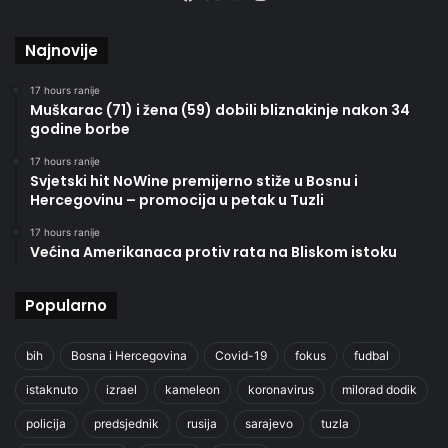
Najnovije
17 hours ranije
Muškarac (71) i žena (59) dobili bliznakinje nakon 34
godine borbe
17 hours ranije
Svjetski hit NoWine premijerno stiže u Bosnu i
Hercegovinu – promocija u petak u Tuzli
17 hours ranije
Većina Amerikanaca protiv rata na Bliskom istoku
Popularno
bih
Bosna i Hercegovina
Covid-19
fokus
fudbal
istaknuto
izrael
kameleon
koronavirus
milorad dodik
policija
predsjednik
rusija
sarajevo
tuzla