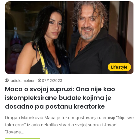
Lifestyle
radiokameleon
07/12/2023
Maca o svojoj supruzi: Ona nije kao
iskompleksirane budale kojima je
dosadno pa postanu kreatorke
Dragan Marinković Maca je tokom gostovanja u emisiji “Nije sve
tako crno” izjavio nekoliko stvari o svojoj supruzi Jovani.
“Jovana…