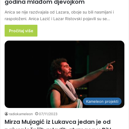
godina mlađom djevojkom
Anica se nije razdvajala od Lazara, oboje su bili nasmijani i
raspoloženi. Anica Lazić i Lazar Ristovski pojavili su se…
Pročitaj više
Kameleon projekti
radiokameleon
07/11/2023
Mirza Mujagić iz Lukavca jedan je od