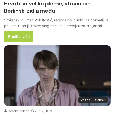
Hrvati su veliko pleme, stavio bih
Berlinski zid između
Srbijanski glumac Vuk Kostić, regionalnoj publici najpoznatiji je
po ulozi u seriji “Ubice mog oca”, a u intervjuu za srbijanski…
Pročitaj više
Valter Tuzlanski
radiokameleon
23/07/2023