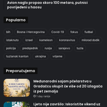
Avion naglo propao skoro 100 metara, putnici
povrijeđeni u haosu
Popularno
bih
Bosna i Hercegovina
Covid-19
fokus
fudbal
istaknuto
izrael
kameleon
koronavirus
milorad dodik
policija
predsjednik
rusija
sarajevo
tuzla
tuzlanski kanton
ukrajina
vrijeme
Preporučujemo
Međunarodni sajam pčelarstva u
Gradačcu okupit će više od 20 izlagača
iz pet zemalja
1 day ranije
Ljeto nije završilo: Iskoristite vikend uz