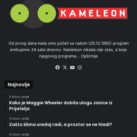
Od prvog dana kada smo počeli sa radom (26.12.1992) program
emitujemo 24 sata dnevno. Kameleon nikada nije stao, a boje
njegovog programa...
Opširnije
Facebook
X
YouTube
Instagram
Najnovije
5 hours ranije
Kako je Maggie Wheeler dobila ulogu Janice iz
Prijatelja
5 hours ranije
Zašto klima uređaj radi, a prostor se ne hladi?
5 hours ranije