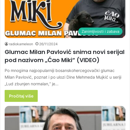
Zanimljivosti i zabava
radiokameleon
26/11/2024
Glumac Milan Pavlović snima novi serijal
pod nazivom „Ćao Miki“ (VIDEO)
Po mnogima najpopularniji bosanskohercegovački glumac
Milan Pavlović, poznat i po ulozi Dine Mehmeda Mujkić u seriji
„Lud zbunjen normalan,“ je…
Pročitaj više