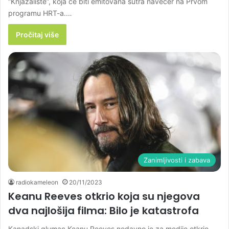
“Knjazalište”, koja će biti emitovana sutra navečer na Prvom
programu HRT-a.…
Pročitaj više
Zanimljivosti i zabava
radiokameleon
20/11/2023
Keanu Reeves otkrio koja su njegova
dva najlošija filma: Bilo je katastrofa
Kanadski glumac Keanu Reeves nedavno je za medije otkrio