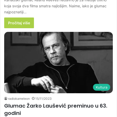
koja svoja dva filma smatra najlošijim. Naime, iako je glumac
najpoznatiji…
Pročitaj više
Kultura
radiokameleon
15/11/2023
Glumac Žarko Laušević preminuo u 63.
godini