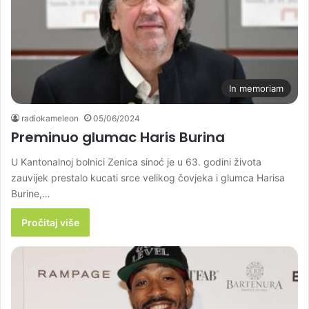
In memoriam
radiokameleon
05/06/2024
Preminuo glumac Haris Burina
U Kantonalnoj bolnici Zenica sinoć je u 63. godini života
zauvijek prestalo kucati srce velikog čovjeka i glumca Harisa
Burine,…
Pročitaj više