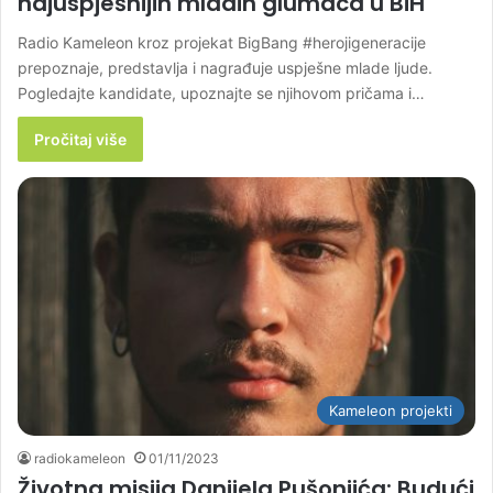
najuspješnijih mladih glumaca u BiH
Radio Kameleon kroz projekat BigBang #herojigeneracije
prepoznaje, predstavlja i nagrađuje uspješne mlade ljude.
Pogledajte kandidate, upoznajte se njihovom pričama i…
Pročitaj više
Kameleon projekti
radiokameleon
01/11/2023
Životna misija Danijela Pušonjića: Budući